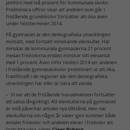
jämfört med två procent för kommunala skolor.
Preliminära siffror visar att andelen som går i
fristående grundskolor fortsätter att öka även
under höstterminen 2014.
På gymnasiet är den demografiska utvecklingen
motsatt, med fortsatt minskande elevkullar. Här
minskar de kommunala gymnasierna 21 procent
medan friskolorna endast minskar sitt elevantal
med 1 procent. Även inför hösten 2014 ser andelen
i fristående gymnasieskolor preliminärt ut att öka,
framförallt i de regioner där den demografiska
utvecklingen har eller är nära att vända.
– Vi ser att de fristående huvudmännen fortsätter
att satsa långsiktigt. Att elevkullarna på gymnasiet
är små påverkar antalet nya tillstånd, men när
elevkullarna om något år växer igen kommer både
antalet friskolor och andelen elever i friskolor att
fortsätta växa, säger
Claes Nyberg
.