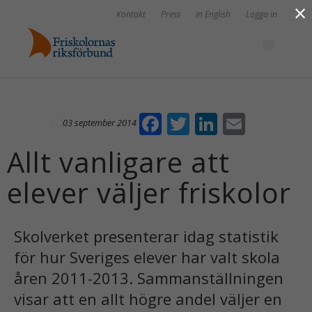
×
Kontakt
Press
In English
Logga in
F
T
Li
E
03 september 2014
ac
w
n
m
Allt vanligare att
e
itt
k
ai
elever väljer friskolor
b
er
e
l
o
dI
o
n
Skolverket presenterar idag statistik
k
för hur Sveriges elever har valt skola
åren 2011-2013. Sammanställningen
visar att en allt högre andel väljer en