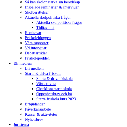
Så kan skolor stärka sin beredskap
Inspelade seminarier & intervjuer
Skolberättelser
Aktuella skolpolitiska frågor
Aktuella skolpolitiska frågor
Tidöavtalet
Remissvar
Friskolebloggen
Våra rapporter
Vd intervjuar
Debattartiklar
Friskolepodden
Bli medlem
Bli medlem
Starta & driva friskola
Starta & driva friskola
Värt att veta
Checklista starta skola
Öppenhetskrav och kö
Starta friskola kurs 2023
Erbjudanden
Påverkansarbete
Kurser & aktiviteter
Nyhetsbrev
Juristerna