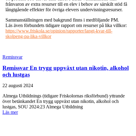
frånvaron av extra resurser till en elev i behov av särskilt stöd få
långtgående effekter för övriga elevers undervisningsresurser.
Sammanställningen med bakgrund finns i medföljande PM.
Läs även förbundets tidigare rapport om resurser på lika villkor:
https://www.friskola.se/opinion/rapporter/langt-kvar-till-
skolpeng-pa-lika-villkor
Remissvar
Remissvar En trygg uppväxt utan nikotin, alkohol
och lustgas
22 augusti 2024
Almega Utbildnings (tidigare Friskolornas riksförbund) yttrande
över betänkandet En trygg uppväxt utan nikotin, alkohol och
lustgas, SOU 2024:23 Almega Utbildning
Läs mer