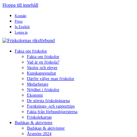
Hoppa till innehåll
Kontakt
Press
In English
Logga in
Fakta om friskolor
Fakta om friskolor
Vad är en friskola?
Skolor och elever
Kunskapsresultat
Därför väljer man friskolor
Medarbetare
Nöjdhet i friskolor
Ekonomi
De största friskoleägarna
Forsknings- och rapporttips
Fakta från förbundsjuristerna
Friskolekartan
Budskap & aktiviteter
Budskap & aktiviteter
Årsmöte 2024