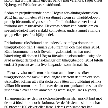
skolor ska tvingas ställa elevers behov mot varandra, säger Claes
Nyberg, vd Friskolornas riksförbund.
Sedan en prejudicerande dom i Högsta förvaltningsdomstolen
2012 har möjligheten att få ersättning i form av tilläggsbelopp i
princip förvunnit, något som framförallt drabbar elever i små
friskolor och resursskolor. Elevernas behov kan handla om en
specialpedagog med särskild kompetens, undervisning i mindre
grupp eller specifika hjälpmedel.
Friskolornas riksförbund har undersökt samtliga domar om
tilläggsbelopp från 1 januari 2010 fram till och med mars 2014.
Både kommunerna och förvaltningsdomstolarna har med
hänvisning till domen i Högsta förvaltningsdomstolen i stigande
grad avslagit flertalet ansökningar om tilläggsbelopp. 2014 bifölls
endast 5 procent av alla överklaganden som lämnats in.
– Flera av våra medlemmar berättar att de inte ens söker
tilläggsbelopp för särskilt stöd längre eftersom det upplevs som
utsiktslöst. Rätten att välja skola och rätten till utbildning på lika
villkor blir tomma ord. I tider av debatt om sjunkande resultat för
just dessa elever är det anmärkningsvärt, säger Claes Nyberg.
Tillämpningen av de nya skolpengsreglerna slår särskilt hårt mot
de små förskolorna och skolorna. Av de fristående skolorna har
60 procent 100 elever eller färre. I deras verksamheter kan