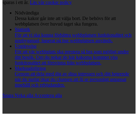
sparas i ett år.
Läs vår cookie policy
Nödvändiga
Dessa kakor går inte att välja bort. De behövs för att
webbplatsen över huvud taget ska fungera.
Statistik
För att vi ska kunna förbättra webbplatsen funktionalitet och
uppbyggnad, baserat på hur webbplatsen används.
Upplevelse
För att vår webbplats ska prestera så bra som möjligt under
ditt besök. Om du nekar de här kakorna kommer viss
funktionalitet att försvinna från webbplatsen.
Marknadsföring
Genom att dela med dig av dina intressen och ditt beteende
när du surfar ökar du chansen att få se personligt anpassat
innehåll och erbjudanden.
Spara
Neka alla
Acceptera alla