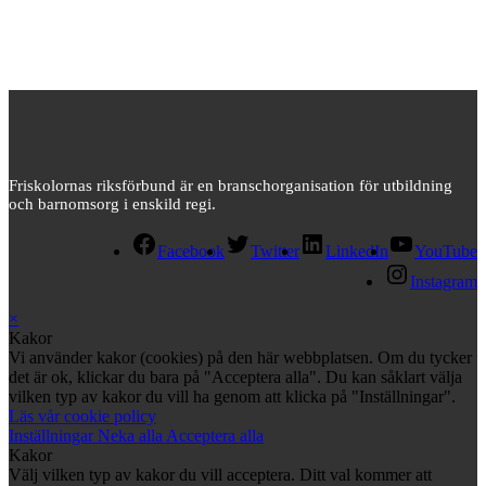
Friskolornas riksförbund är en branschorganisation för utbildning
och barnomsorg i enskild regi.
Facebook
Twitter
LinkedIn
YouTube
Instagram
×
Kakor
Vi använder kakor (cookies) på den här webbplatsen. Om du tycker
det är ok, klickar du bara på "Acceptera alla". Du kan såklart välja
vilken typ av kakor du vill ha genom att klicka på "Inställningar".
Läs vår cookie policy
Inställningar
Neka alla
Acceptera alla
Kakor
Välj vilken typ av kakor du vill acceptera. Ditt val kommer att