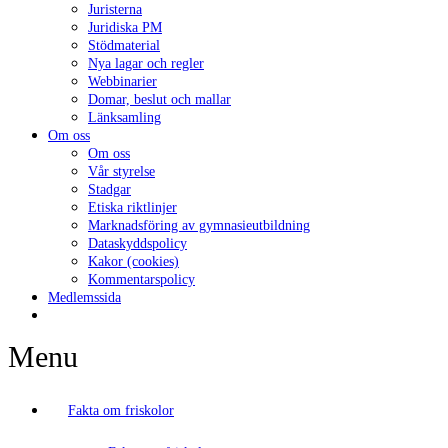
Juristerna
Juridiska PM
Stödmaterial
Nya lagar och regler
Webbinarier
Domar, beslut och mallar
Länksamling
Om oss
Om oss
Vår styrelse
Stadgar
Etiska riktlinjer
Marknadsföring av gymnasieutbildning
Dataskyddspolicy
Kakor (cookies)
Kommentarspolicy
Medlemssida
Menu
Fakta om friskolor