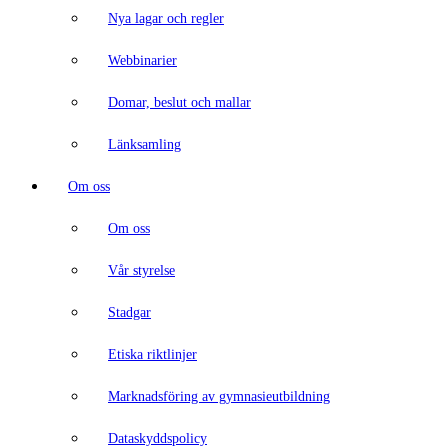
Nya lagar och regler
Webbinarier
Domar, beslut och mallar
Länksamling
Om oss
Om oss
Vår styrelse
Stadgar
Etiska riktlinjer
Marknadsföring av gymnasieutbildning
Dataskyddspolicy