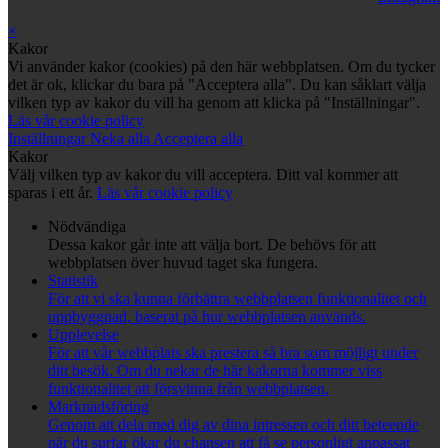
×
Kakor
Vi använder kakor (cookies) på den här webbplatsen. Om du tycker
det är ok, klickar du bara på "Acceptera alla". Du kan såklart välja
vilken typ av kakor du vill ha genom att klicka på "Inställningar".
Läs vår cookie policy
Inställningar
Neka alla
Acceptera alla
Kakor
Välj vilken typ av kakor du vill acceptera. Ditt val kommer att
sparas i ett år.
Läs vår cookie policy
Nödvändiga
Dessa kakor går inte att välja bort. De behövs för att
webbplatsen över huvud taget ska fungera.
Statistik
För att vi ska kunna förbättra webbplatsen funktionalitet och
uppbyggnad, baserat på hur webbplatsen används.
Upplevelse
För att vår webbplats ska prestera så bra som möjligt under
ditt besök. Om du nekar de här kakorna kommer viss
funktionalitet att försvinna från webbplatsen.
Marknadsföring
Genom att dela med dig av dina intressen och ditt beteende
när du surfar ökar du chansen att få se personligt anpassat