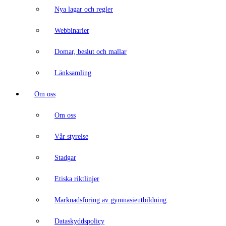
Nya lagar och regler
Webbinarier
Domar, beslut och mallar
Länksamling
Om oss
Om oss
Vår styrelse
Stadgar
Etiska riktlinjer
Marknadsföring av gymnasieutbildning
Dataskyddspolicy