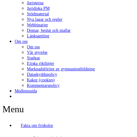
Juristerna
Juridiska PM
Stödmaterial
Nya lagar och regler
Webbinarier
Domar, beslut och mallar
Länksamling
Om oss
Om oss
Vår styrelse
Stadgar
Etiska riktlinjer
Marknadsföring av gymnasieutbildning
Dataskyddspolicy
Kakor (cookies)
Kommentarspolicy
Medlemssida
Menu
Fakta om friskolor