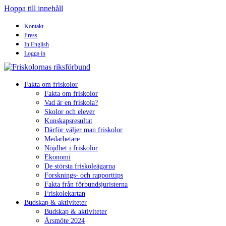
Hoppa till innehåll
Kontakt
Press
In English
Logga in
Fakta om friskolor
Fakta om friskolor
Vad är en friskola?
Skolor och elever
Kunskapsresultat
Därför väljer man friskolor
Medarbetare
Nöjdhet i friskolor
Ekonomi
De största friskoleägarna
Forsknings- och rapporttips
Fakta från förbundsjuristerna
Friskolekartan
Budskap & aktiviteter
Budskap & aktiviteter
Årsmöte 2024