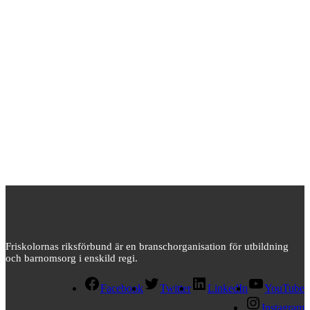
Friskolornas riksförbund är en branschorganisation för utbildning
och barnomsorg i enskild regi.
Facebook
Twitter
LinkedIn
YouTube
Instagram