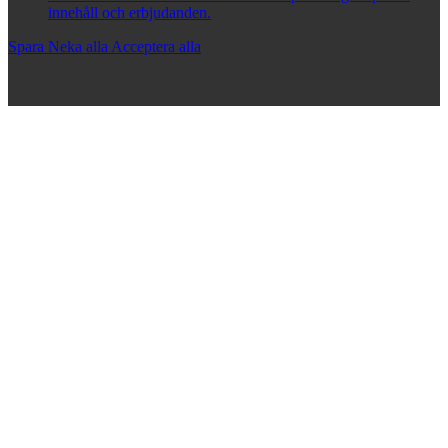
innehåll och erbjudanden.
Spara
Neka alla
Acceptera alla