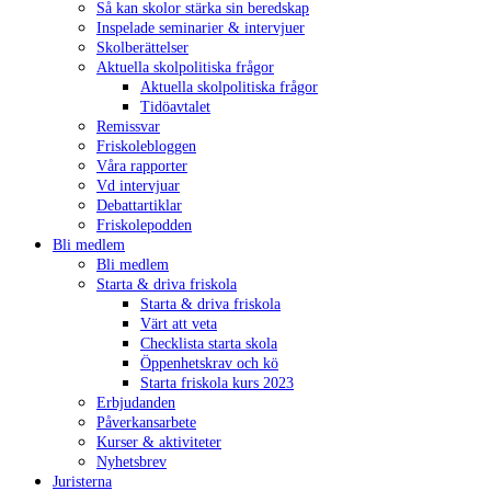
Så kan skolor stärka sin beredskap
Inspelade seminarier & intervjuer
Skolberättelser
Aktuella skolpolitiska frågor
Aktuella skolpolitiska frågor
Tidöavtalet
Remissvar
Friskolebloggen
Våra rapporter
Vd intervjuar
Debattartiklar
Friskolepodden
Bli medlem
Bli medlem
Starta & driva friskola
Starta & driva friskola
Värt att veta
Checklista starta skola
Öppenhetskrav och kö
Starta friskola kurs 2023
Erbjudanden
Påverkansarbete
Kurser & aktiviteter
Nyhetsbrev
Juristerna