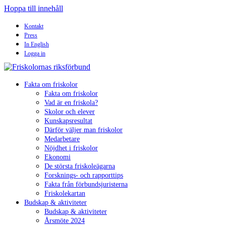
Hoppa till innehåll
Kontakt
Press
In English
Logga in
Fakta om friskolor
Fakta om friskolor
Vad är en friskola?
Skolor och elever
Kunskapsresultat
Därför väljer man friskolor
Medarbetare
Nöjdhet i friskolor
Ekonomi
De största friskoleägarna
Forsknings- och rapporttips
Fakta från förbundsjuristerna
Friskolekartan
Budskap & aktiviteter
Budskap & aktiviteter
Årsmöte 2024