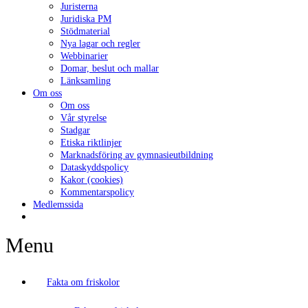
Juristerna
Juridiska PM
Stödmaterial
Nya lagar och regler
Webbinarier
Domar, beslut och mallar
Länksamling
Om oss
Om oss
Vår styrelse
Stadgar
Etiska riktlinjer
Marknadsföring av gymnasieutbildning
Dataskyddspolicy
Kakor (cookies)
Kommentarspolicy
Medlemssida
Menu
Fakta om friskolor