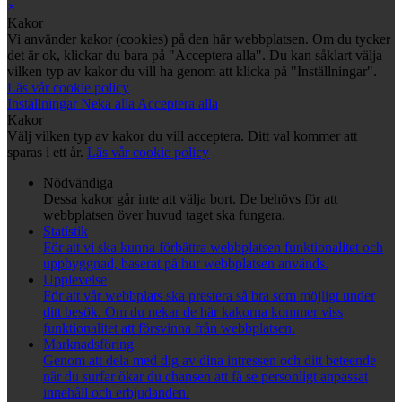
×
Kakor
Vi använder kakor (cookies) på den här webbplatsen. Om du tycker
det är ok, klickar du bara på "Acceptera alla". Du kan såklart välja
vilken typ av kakor du vill ha genom att klicka på "Inställningar".
Läs vår cookie policy
Inställningar
Neka alla
Acceptera alla
Kakor
Välj vilken typ av kakor du vill acceptera. Ditt val kommer att
sparas i ett år.
Läs vår cookie policy
Nödvändiga
Dessa kakor går inte att välja bort. De behövs för att
webbplatsen över huvud taget ska fungera.
Statistik
För att vi ska kunna förbättra webbplatsen funktionalitet och
uppbyggnad, baserat på hur webbplatsen används.
Upplevelse
För att vår webbplats ska prestera så bra som möjligt under
ditt besök. Om du nekar de här kakorna kommer viss
funktionalitet att försvinna från webbplatsen.
Marknadsföring
Genom att dela med dig av dina intressen och ditt beteende
när du surfar ökar du chansen att få se personligt anpassat
innehåll och erbjudanden.