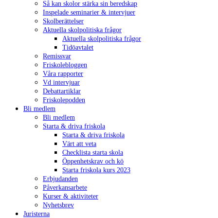
Så kan skolor stärka sin beredskap
Inspelade seminarier & intervjuer
Skolberättelser
Aktuella skolpolitiska frågor
Aktuella skolpolitiska frågor
Tidöavtalet
Remissvar
Friskolebloggen
Våra rapporter
Vd intervjuar
Debattartiklar
Friskolepodden
Bli medlem
Bli medlem
Starta & driva friskola
Starta & driva friskola
Värt att veta
Checklista starta skola
Öppenhetskrav och kö
Starta friskola kurs 2023
Erbjudanden
Påverkansarbete
Kurser & aktiviteter
Nyhetsbrev
Juristerna