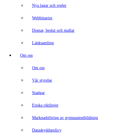
Nya lagar och regler
Webbinarier
Domar, beslut och mallar
Länksamling
Om oss
Om oss
Vår styrelse
Stadgar
Etiska riktlinjer
Marknadsföring av gymnasieutbildning
Dataskyddspolicy