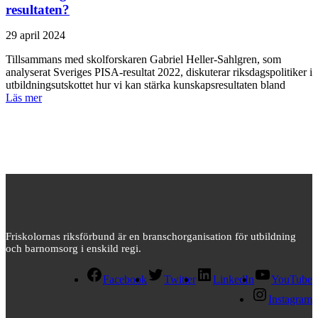
resultaten?
29 april 2024
Tillsammans med skolforskaren Gabriel Heller-Sahlgren, som
analyserat Sveriges PISA-resultat 2022, diskuterar riksdagspolitiker i
utbildningsutskottet hur vi kan stärka kunskapsresultaten bland
Läs mer
Friskolornas riksförbund är en branschorganisation för utbildning
och barnomsorg i enskild regi.
Facebook
Twitter
LinkedIn
YouTube
Instagram