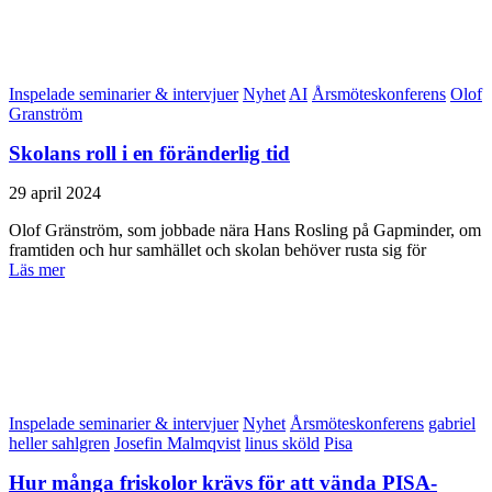
Inspelade seminarier & intervjuer
Nyhet
AI
Årsmöteskonferens
Olof
Granström
Skolans roll i en föränderlig tid
29 april 2024
Olof Gränström, som jobbade nära Hans Rosling på Gapminder, om
framtiden och hur samhället och skolan behöver rusta sig för
Läs mer
Inspelade seminarier & intervjuer
Nyhet
Årsmöteskonferens
gabriel
heller sahlgren
Josefin Malmqvist
linus sköld
Pisa
Hur många friskolor krävs för att vända PISA-