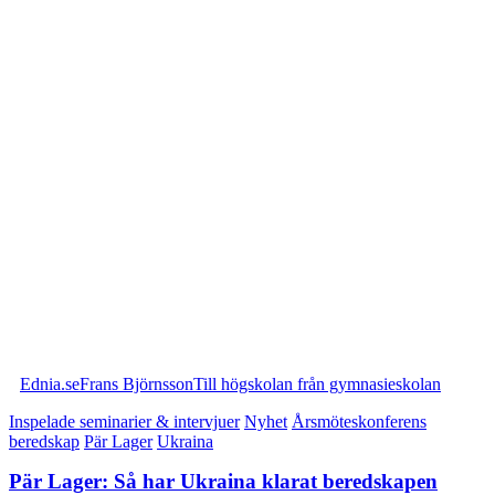
Ednia.se
Frans Björnsson
Till högskolan från gymnasieskolan
Inspelade seminarier & intervjuer
Nyhet
Årsmöteskonferens
beredskap
Pär Lager
Ukraina
Pär Lager: Så har Ukraina klarat beredskapen