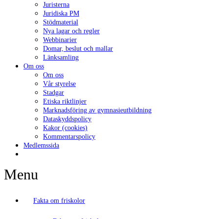
Juristerna
Juridiska PM
Stödmaterial
Nya lagar och regler
Webbinarier
Domar, beslut och mallar
Länksamling
Om oss
Om oss
Vår styrelse
Stadgar
Etiska riktlinjer
Marknadsföring av gymnasieutbildning
Dataskyddspolicy
Kakor (cookies)
Kommentarspolicy
Medlemssida
Menu
Fakta om friskolor