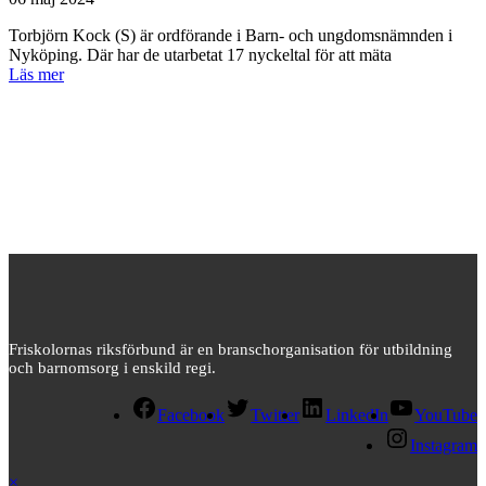
Torbjörn Kock (S) är ordförande i Barn- och ungdomsnämnden i
Nyköping. Där har de utarbetat 17 nyckeltal för att mäta
Läs mer
Friskolornas riksförbund är en branschorganisation för utbildning
och barnomsorg i enskild regi.
Facebook
Twitter
LinkedIn
YouTube
Instagram
×