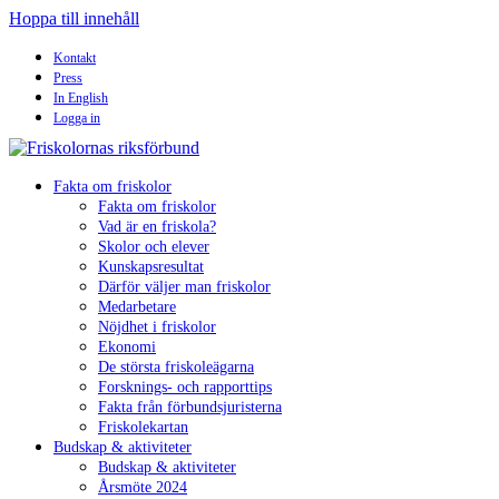
Hoppa till innehåll
Kontakt
Press
In English
Logga in
Fakta om friskolor
Fakta om friskolor
Vad är en friskola?
Skolor och elever
Kunskapsresultat
Därför väljer man friskolor
Medarbetare
Nöjdhet i friskolor
Ekonomi
De största friskoleägarna
Forsknings- och rapporttips
Fakta från förbundsjuristerna
Friskolekartan
Budskap & aktiviteter
Budskap & aktiviteter
Årsmöte 2024