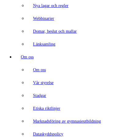
Nya lagar och regler
Webbinarier
Domar, beslut och mallar
Länksamling
Om oss
Om oss
Vår styrelse
Stadgar
Etiska riktlinjer
Marknadsföring av gymnasieutbildning
Dataskyddspolicy