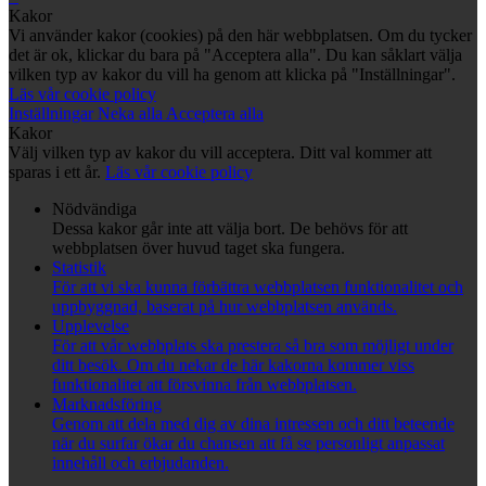
Kakor
Vi använder kakor (cookies) på den här webbplatsen. Om du tycker
det är ok, klickar du bara på "Acceptera alla". Du kan såklart välja
vilken typ av kakor du vill ha genom att klicka på "Inställningar".
Läs vår cookie policy
Inställningar
Neka alla
Acceptera alla
Kakor
Välj vilken typ av kakor du vill acceptera. Ditt val kommer att
sparas i ett år.
Läs vår cookie policy
Nödvändiga
Dessa kakor går inte att välja bort. De behövs för att
webbplatsen över huvud taget ska fungera.
Statistik
För att vi ska kunna förbättra webbplatsen funktionalitet och
uppbyggnad, baserat på hur webbplatsen används.
Upplevelse
För att vår webbplats ska prestera så bra som möjligt under
ditt besök. Om du nekar de här kakorna kommer viss
funktionalitet att försvinna från webbplatsen.
Marknadsföring
Genom att dela med dig av dina intressen och ditt beteende
när du surfar ökar du chansen att få se personligt anpassat
innehåll och erbjudanden.