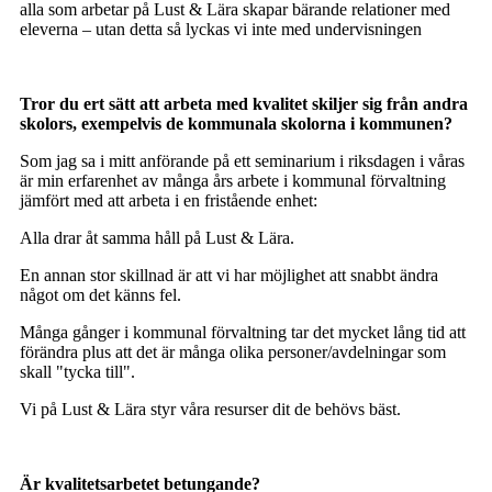
alla som arbetar på Lust & Lära skapar bärande relationer med
eleverna – utan detta så lyckas vi inte med undervisningen
Tror du ert sätt att arbeta med kvalitet skiljer sig från andra
skolors, exempelvis de kommunala skolorna i kommunen?
Som jag sa i mitt anförande på ett seminarium i riksdagen i våras
är min erfarenhet av många års arbete i kommunal förvaltning
jämfört med att arbeta i en fristående enhet:
Alla drar åt samma håll på Lust & Lära.
En annan stor skillnad är att vi har möjlighet att snabbt ändra
något om det känns fel.
Många gånger i kommunal förvaltning tar det mycket lång tid att
förändra plus att det är många olika personer/avdelningar som
skall "tycka till".
Vi på Lust & Lära styr våra resurser dit de behövs bäst.
Är kvalitetsarbetet betungande?