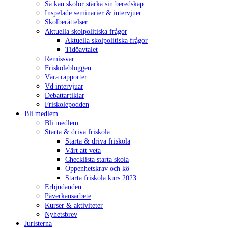
Så kan skolor stärka sin beredskap
Inspelade seminarier & intervjuer
Skolberättelser
Aktuella skolpolitiska frågor
Aktuella skolpolitiska frågor
Tidöavtalet
Remissvar
Friskolebloggen
Våra rapporter
Vd intervjuar
Debattartiklar
Friskolepodden
Bli medlem
Bli medlem
Starta & driva friskola
Starta & driva friskola
Värt att veta
Checklista starta skola
Öppenhetskrav och kö
Starta friskola kurs 2023
Erbjudanden
Påverkansarbete
Kurser & aktiviteter
Nyhetsbrev
Juristerna