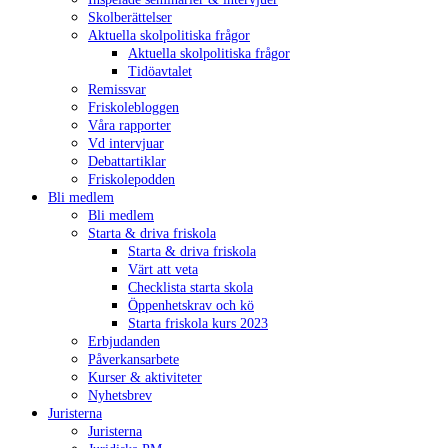
Skolberättelser
Aktuella skolpolitiska frågor
Aktuella skolpolitiska frågor
Tidöavtalet
Remissvar
Friskolebloggen
Våra rapporter
Vd intervjuar
Debattartiklar
Friskolepodden
Bli medlem
Bli medlem
Starta & driva friskola
Starta & driva friskola
Värt att veta
Checklista starta skola
Öppenhetskrav och kö
Starta friskola kurs 2023
Erbjudanden
Påverkansarbete
Kurser & aktiviteter
Nyhetsbrev
Juristerna
Juristerna