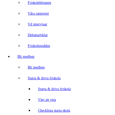
Friskolebloggen
Våra rapporter
Vd intervjuar
Debattartiklar
Friskolepodden
Bli medlem
Bli medlem
Starta & driva friskola
Starta & driva friskola
Värt att veta
Checklista starta skola