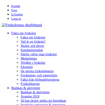
Hoppa
Kontakt
till
Press
innehåll
In English
Logga in
Fakta om friskolor
Fakta om friskolor
Vad är en friskola?
Skolor och elever
Kunskapsresultat
Därför väljer man friskolor
Medarbetare
Nöjdhet i friskolor
Ekonomi
De största friskoleägarna
Forsknings- och rapporttips
Fakta från förbundsjuristerna
Friskolekartan
Budskap & aktiviteter
Budskap & aktiviteter
Årsmöte 2024
Så kan skolor stärka sin beredskap
Inspelade seminarier & intervjuer