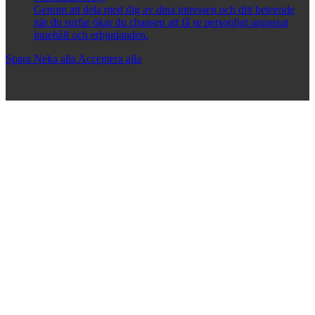
Genom att dela med dig av dina intressen och ditt beteende
när du surfar ökar du chansen att få se personligt anpassat
innehåll och erbjudanden.
Spara
Neka alla
Acceptera alla