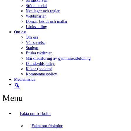
Juridiska PM
Stödmaterial
Nya lagar och regler
Webbinarier
Domar, beslut och mallar
Länksamling
Om oss
Om oss
Vår styrelse
Stadgar
Etiska riktlinjer
Marknadsföring av gymnasieutbildning
Dataskyddspolicy
Kakor (cookies)
Kommentarspolicy
Medlemssida
Menu
Fakta om friskolor
Fakta om friskolor