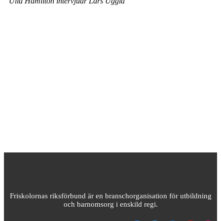
Ulla Hamilton intervjuar Lars Uggla
Friskolornas riksförbund är en branschorganisation för utbildning
och barnomsorg i enskild regi.