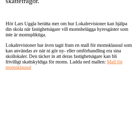
skattefrågor.
Hör Lars Uggla berätta mer om hur Lokalrevisioner kan hjälpa
din skola när fastighetsägare vill momsbelägga hyresgäster som
inte är momspliktiga.
Lokalrevisioner har även tagit fram en mall för momsklausul som
kan användas av när ni gör ny- eller omförhandling era sina
skollokaler. Den täcker in att deras fastighetsägare kan bli
frivilligt skattskyldiga för moms. Ladda ned mallen:
Mall för
momsklausul