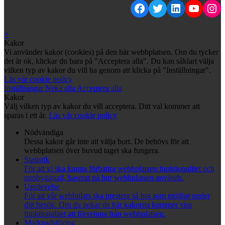
Facebook
Twitter
LinkedIn
YouTu
Ins
×
Kakor
Vi använder kakor (cookies) på den här webbplatsen. Om du tycker
det är ok, klickar du bara på "Acceptera alla". Du kan såklart välja
vilken typ av kakor du vill ha genom att klicka på "Inställningar".
Läs vår cookie policy
Inställningar
Neka alla
Acceptera alla
Kakor
Välj vilken typ av kakor du vill acceptera. Ditt val kommer att
sparas i ett år.
Läs vår cookie policy
Nödvändiga
Dessa kakor går inte att välja bort. De behövs för att
webbplatsen över huvud taget ska fungera.
Statistik
För att vi ska kunna förbättra webbplatsen funktionalitet och
uppbyggnad, baserat på hur webbplatsen används.
Upplevelse
För att vår webbplats ska prestera så bra som möjligt under
ditt besök. Om du nekar de här kakorna kommer viss
funktionalitet att försvinna från webbplatsen.
Marknadsföring