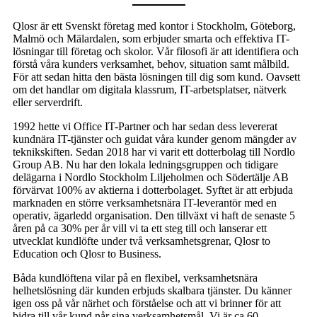
Qlosr är ett Svenskt företag med kontor i Stockholm, Göteborg,
Malmö och Mälardalen, som erbjuder smarta och effektiva IT-
lösningar till företag och skolor. Vår filosofi är att identifiera och
förstå våra kunders verksamhet, behov, situation samt målbild.
För att sedan hitta den bästa lösningen till dig som kund. Oavsett
om det handlar om digitala klassrum, IT-arbetsplatser, nätverk
eller serverdrift.
1992 hette vi Office IT-Partner och har sedan dess levererat
kundnära IT-tjänster och guidat våra kunder genom mängder av
teknikskiften. Sedan 2018 har vi varit ett dotterbolag till Nordlo
Group AB. Nu har den lokala ledningsgruppen och tidigare
delägarna i Nordlo Stockholm Liljeholmen och Södertälje AB
förvärvat 100% av aktierna i dotterbolaget. Syftet är att erbjuda
marknaden en större verksamhetsnära IT-leverantör med en
operativ, ägarledd organisation. Den tillväxt vi haft de senaste 5
åren på ca 30% per år vill vi ta ett steg till och lanserar ett
utvecklat kundlöfte under två verksamhetsgrenar, Qlosr to
Education och Qlosr to Business.
Båda kundlöftena vilar på en flexibel, verksamhetsnära
helhetslösning där kunden erbjuds skalbara tjänster. Du känner
igen oss på vår närhet och förståelse och att vi brinner för att
bidra till vår kund når sina verksamhetsmål. Vi är ca 60