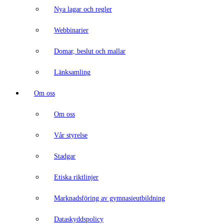
Nya lagar och regler
Webbinarier
Domar, beslut och mallar
Länksamling
Om oss
Om oss
Vår styrelse
Stadgar
Etiska riktlinjer
Marknadsföring av gymnasieutbildning
Dataskyddspolicy