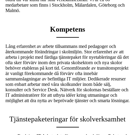
medarbetare som finns i Stockholm, Mälardalen, Göteborg och
Malmö.
Kompetens
Lång erfarenhet av arbete tillsammans med pedagoger och
återkommande förändringar i skolmiljön. Stor erfarenhet av att
arbeta i projekt med färdiga tjänstepaket för nyetableringar då det
ofta sker förvärv inom den privata skolsektorn och nya skolor
behöver etableras på kort tid. Genomförande av transitonsprojekt
är vanligt förekommande då förvärv ofta innebär
sammanslagningar av befintliga IT miljöer. Dedikerade resurser
som enbart arbetar med våra skolkunder inom både sälj,
konsulter och Service Desk. Nätverk för skolornas beställare och
IT administratörer för att utbyta idéer kring utmaningar och
möjlighet att dra nytta av beprövade tjänster och smarta lösningar.
Tjänstepaketeringar för skolverksamhet