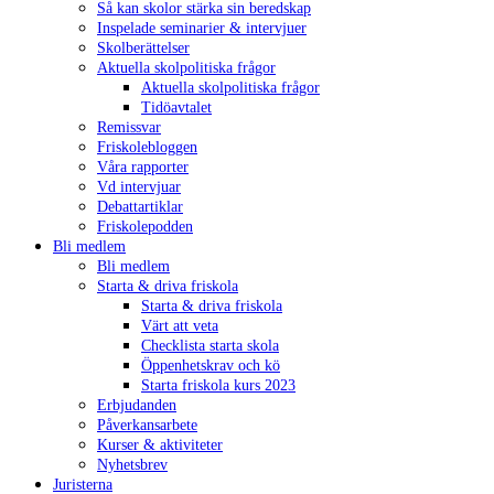
Så kan skolor stärka sin beredskap
Inspelade seminarier & intervjuer
Skolberättelser
Aktuella skolpolitiska frågor
Aktuella skolpolitiska frågor
Tidöavtalet
Remissvar
Friskolebloggen
Våra rapporter
Vd intervjuar
Debattartiklar
Friskolepodden
Bli medlem
Bli medlem
Starta & driva friskola
Starta & driva friskola
Värt att veta
Checklista starta skola
Öppenhetskrav och kö
Starta friskola kurs 2023
Erbjudanden
Påverkansarbete
Kurser & aktiviteter
Nyhetsbrev
Juristerna