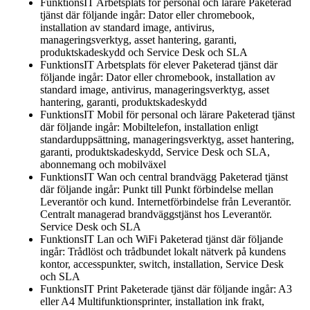
FunktionsIT Arbetsplats för personal och lärare Paketerad
tjänst där följande ingår: Dator eller chromebook,
installation av standard image, antivirus,
manageringsverktyg, asset hantering, garanti,
produktskadeskydd och Service Desk och SLA
FunktionsIT Arbetsplats för elever Paketerad tjänst där
följande ingår: Dator eller chromebook, installation av
standard image, antivirus, manageringsverktyg, asset
hantering, garanti, produktskadeskydd
FunktionsIT Mobil för personal och lärare Paketerad tjänst
där följande ingår: Mobiltelefon, installation enligt
standarduppsättning, manageringsverktyg, asset hantering,
garanti, produktskadeskydd, Service Desk och SLA,
abonnemang och mobilväxel
FunktionsIT Wan och central brandvägg Paketerad tjänst
där följande ingår: Punkt till Punkt förbindelse mellan
Leverantör och kund. Internetförbindelse från Leverantör.
Centralt managerad brandväggstjänst hos Leverantör.
Service Desk och SLA
FunktionsIT Lan och WiFi Paketerad tjänst där följande
ingår: Trådlöst och trådbundet lokalt nätverk på kundens
kontor, accesspunkter, switch, installation, Service Desk
och SLA
FunktionsIT Print Paketerade tjänst där följande ingår: A3
eller A4 Multifunktionsprinter, installation ink frakt,