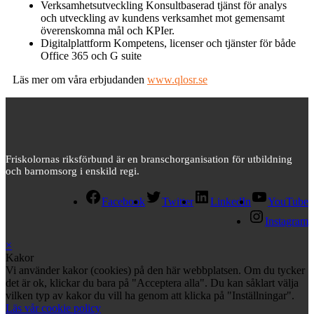
Verksamhetsutveckling Konsultbaserad tjänst för analys
och utveckling av kundens verksamhet mot gemensamt
överenskomna mål och KPIer.
Digitalplattform Kompetens, licenser och tjänster för både
Office 365 och G suite
Läs mer om våra erbjudanden
www.qlosr.se
Friskolornas riksförbund är en branschorganisation för utbildning
och barnomsorg i enskild regi.
Facebook
Twitter
LinkedIn
YouTube
Instagram
×
Kakor
Vi använder kakor (cookies) på den här webbplatsen. Om du tycker
det är ok, klickar du bara på "Acceptera alla". Du kan såklart välja
vilken typ av kakor du vill ha genom att klicka på "Inställningar".
Läs vår cookie policy