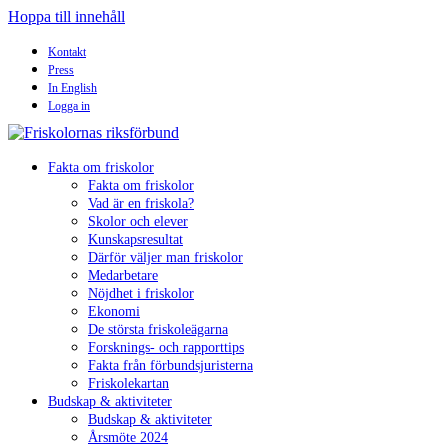
Hoppa till innehåll
Kontakt
Press
In English
Logga in
Fakta om friskolor
Fakta om friskolor
Vad är en friskola?
Skolor och elever
Kunskapsresultat
Därför väljer man friskolor
Medarbetare
Nöjdhet i friskolor
Ekonomi
De största friskoleägarna
Forsknings- och rapporttips
Fakta från förbundsjuristerna
Friskolekartan
Budskap & aktiviteter
Budskap & aktiviteter
Årsmöte 2024