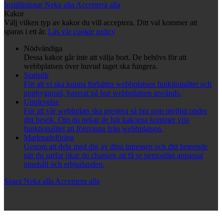
Inställningar
Neka alla
Acceptera alla
Kakor
Välj vilken typ av kakor du vill acceptera. Ditt val kommer att
sparas i ett år.
Läs vår cookie policy
Nödvändiga
Dessa kakor går inte att välja bort. De behövs för att
webbplatsen över huvud taget ska fungera.
Statistik
För att vi ska kunna förbättra webbplatsen funktionalitet och
uppbyggnad, baserat på hur webbplatsen används.
Upplevelse
För att vår webbplats ska prestera så bra som möjligt under
ditt besök. Om du nekar de här kakorna kommer viss
funktionalitet att försvinna från webbplatsen.
Marknadsföring
Genom att dela med dig av dina intressen och ditt beteende
när du surfar ökar du chansen att få se personligt anpassat
innehåll och erbjudanden.
Spara
Neka alla
Acceptera alla