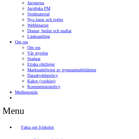
Juristerna
Juridiska PM
Stödmaterial
Nya lagar och regler
Webbinarier
Domar, beslut och mallar
Länksamling
Om oss
Om oss
Vår styrelse
Stadgar
Etiska riktlinjer
Marknadsföring av gymnasieutbildning
Dataskyddspolicy
Kakor (cookies)
Kommentarspolicy
Medlemssida
Menu
Fakta om friskolor