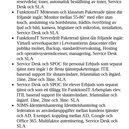
reservdelar, toner, automatisk beställning av toner, Service
Desk och SLA
FunktionsIT Mötesrum och klassrum Paketerade tjänst där
följande ingår: Monitor mellan 55-86″ med eller utan
touch, anslutning via bordsbrunn, trådlös överföring av
ljud och bild, kamera, högtalare och mikrofon, installation,
Service Desk och SLA
FunktionsIT Serverdrift Paketerad tjänst där följande ingår:
Virtuell serverkapacitet i Leverantörens datacenter eller
publika molnet, Backup, standardövervakning, Hosting
och operativsystemslicenser, managering, Service Desk
och SLA
Service Desk och SPOC för personal Erbjuds som separat
tjänst men ingår i de flesta tjänstepaketeringar. ITIL
baserad support för slutanvändare, felanmälan och åtgärd.
1line, 2line och 3line. SLA
Service Desk och SPOC för elever Erbjuds som separat
tjänst och som ett tillägg för FunktionsIT Arbetsplats elev.
ITIL baserad support för slutanvändare, felanmälan och
åtgärd. 1line, 2line och 3line. SLA
NIMS-Identitetshantering Identitetshantering och
federation av användaruppgifter mellan kundens tjänster
och AD. Exempel, koppling mellan AD, Google och
Office 365. Multifaktor autentisering, Service Desk och
SLA