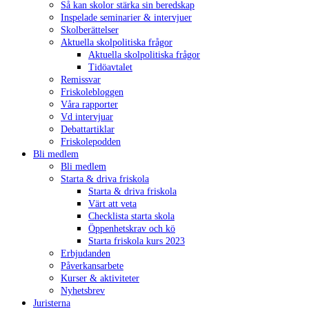
Så kan skolor stärka sin beredskap
Inspelade seminarier & intervjuer
Skolberättelser
Aktuella skolpolitiska frågor
Aktuella skolpolitiska frågor
Tidöavtalet
Remissvar
Friskolebloggen
Våra rapporter
Vd intervjuar
Debattartiklar
Friskolepodden
Bli medlem
Bli medlem
Starta & driva friskola
Starta & driva friskola
Värt att veta
Checklista starta skola
Öppenhetskrav och kö
Starta friskola kurs 2023
Erbjudanden
Påverkansarbete
Kurser & aktiviteter
Nyhetsbrev
Juristerna