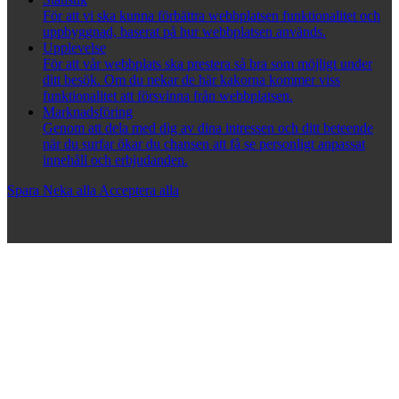
För att vi ska kunna förbättra webbplatsen funktionalitet och
uppbyggnad, baserat på hur webbplatsen används.
Upplevelse
För att vår webbplats ska prestera så bra som möjligt under
ditt besök. Om du nekar de här kakorna kommer viss
funktionalitet att försvinna från webbplatsen.
Marknadsföring
Genom att dela med dig av dina intressen och ditt beteende
när du surfar ökar du chansen att få se personligt anpassat
innehåll och erbjudanden.
Spara
Neka alla
Acceptera alla