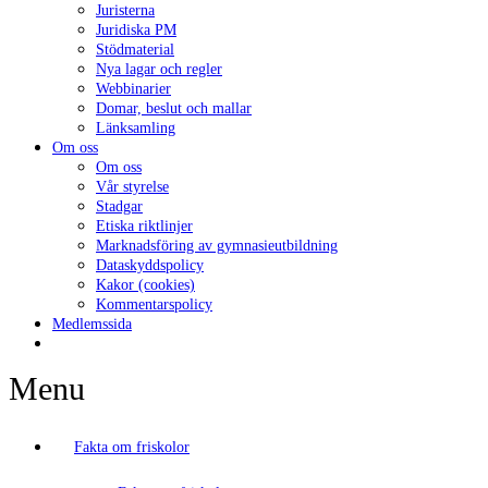
Juristerna
Juridiska PM
Stödmaterial
Nya lagar och regler
Webbinarier
Domar, beslut och mallar
Länksamling
Om oss
Om oss
Vår styrelse
Stadgar
Etiska riktlinjer
Marknadsföring av gymnasieutbildning
Dataskyddspolicy
Kakor (cookies)
Kommentarspolicy
Medlemssida
Menu
Fakta om friskolor