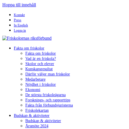
Hoppa till innehåll
Kontakt
Press
In English
Logga in
Fakta om friskolor
Fakta om friskolor
Vad är en friskola?
Skolor och elever
Kunskapsresultat
Därför väljer man friskolor
Medarbetare
Nöjdhet i friskolor
Ekonomi
De största friskoleägarna
Forsknings- och rapporttips
Fakta från förbundsjuristerna
Friskolekartan
Budskap & aktiviteter
Budskap & aktiviteter
Årsmöte 2024