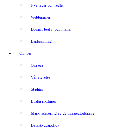
Nya lagar och regler
Webbinarier
Domar, beslut och mallar
Länksamling
Om oss
Om oss
Vår styrelse
Stadgar
Etiska riktlinjer
Marknadsföring av gymnasieutbildning
Dataskyddspolicy