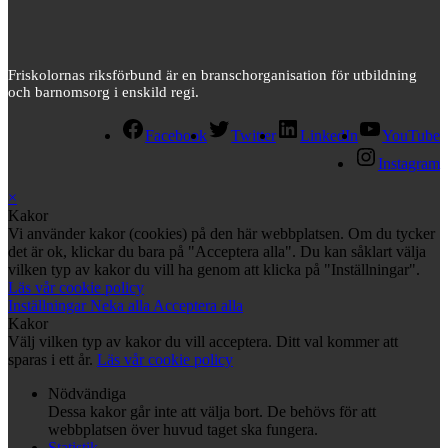
Friskolornas riksförbund är en branschorganisation för utbildning
och barnomsorg i enskild regi.
Facebook
Twitter
LinkedIn
YouTube
Instagram
×
Kakor
Vi använder kakor (cookies) på den här webbplatsen. Om du tycker
det är ok, klickar du bara på "Acceptera alla". Du kan såklart välja
vilken typ av kakor du vill ha genom att klicka på "Inställningar".
Läs vår cookie policy
Inställningar
Neka alla
Acceptera alla
Kakor
Välj vilken typ av kakor du vill acceptera. Ditt val kommer att
sparas i ett år.
Läs vår cookie policy
Nödvändiga
Dessa kakor går inte att välja bort. De behövs för att
webbplatsen över huvud taget ska fungera.
Statistik