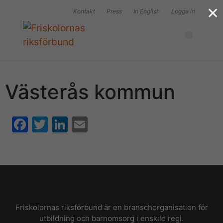
×
Kontakt
Press
In English
Logga in
Västerås kommun
F
T
Li
E
a
w
n
m
c
itt
k
ai
e
er
e
l
b
dI
o
n
Friskolornas riksförbund är en branschorganisation för
o
utbildning och barnomsorg i enskild regi.