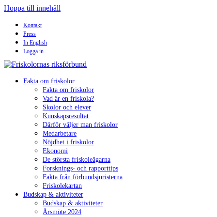
Hoppa till innehåll
Kontakt
Press
In English
Logga in
Fakta om friskolor
Fakta om friskolor
Vad är en friskola?
Skolor och elever
Kunskapsresultat
Därför väljer man friskolor
Medarbetare
Nöjdhet i friskolor
Ekonomi
De största friskoleägarna
Forsknings- och rapporttips
Fakta från förbundsjuristerna
Friskolekartan
Budskap & aktiviteter
Budskap & aktiviteter
Årsmöte 2024