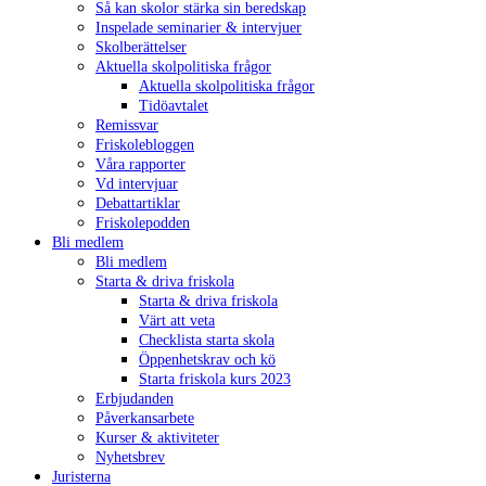
Så kan skolor stärka sin beredskap
Inspelade seminarier & intervjuer
Skolberättelser
Aktuella skolpolitiska frågor
Aktuella skolpolitiska frågor
Tidöavtalet
Remissvar
Friskolebloggen
Våra rapporter
Vd intervjuar
Debattartiklar
Friskolepodden
Bli medlem
Bli medlem
Starta & driva friskola
Starta & driva friskola
Värt att veta
Checklista starta skola
Öppenhetskrav och kö
Starta friskola kurs 2023
Erbjudanden
Påverkansarbete
Kurser & aktiviteter
Nyhetsbrev
Juristerna