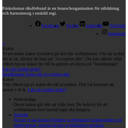
Friskolornas riksförbund är en branschorganisation för utbildning
och barnomsorg i enskild regi.
Facebook
Twitter
LinkedIn
YouTube
Instagram
×
Kakor
Vi använder kakor (cookies) på den här webbplatsen. Om du tycker
det är ok, klickar du bara på "Acceptera alla". Du kan såklart välja
vilken typ av kakor du vill ha genom att klicka på "Inställningar".
Läs vår cookie policy
Inställningar
Neka alla
Acceptera alla
Kakor
Välj vilken typ av kakor du vill acceptera. Ditt val kommer att
sparas i ett år.
Läs vår cookie policy
Nödvändiga
Dessa kakor går inte att välja bort. De behövs för att
webbplatsen över huvud taget ska fungera.
Statistik
För att vi ska kunna förbättra webbplatsen funktionalitet och
uppbyggnad, baserat på hur webbplatsen används.