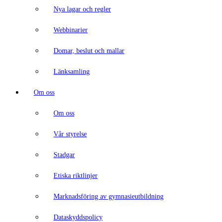
Nya lagar och regler
Webbinarier
Domar, beslut och mallar
Länksamling
Om oss
Om oss
Vår styrelse
Stadgar
Etiska riktlinjer
Marknadsföring av gymnasieutbildning
Dataskyddspolicy