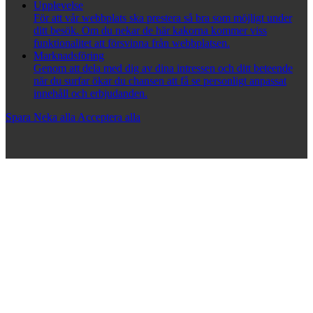
Upplevelse
För att vår webbplats ska prestera så bra som möjligt under
ditt besök. Om du nekar de här kakorna kommer viss
funktionalitet att försvinna från webbplatsen.
Marknadsföring
Genom att dela med dig av dina intressen och ditt beteende
när du surfar ökar du chansen att få se personligt anpassat
innehåll och erbjudanden.
Spara
Neka alla
Acceptera alla