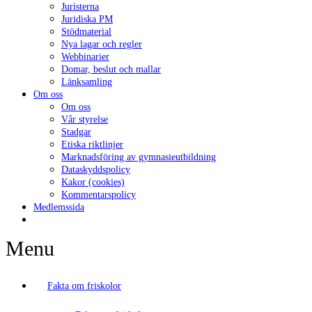
Juristerna
Juridiska PM
Stödmaterial
Nya lagar och regler
Webbinarier
Domar, beslut och mallar
Länksamling
Om oss
Om oss
Vår styrelse
Stadgar
Etiska riktlinjer
Marknadsföring av gymnasieutbildning
Dataskyddspolicy
Kakor (cookies)
Kommentarspolicy
Medlemssida
Menu
Fakta om friskolor