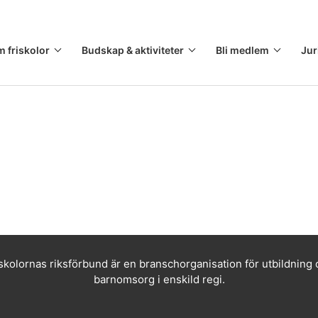
m friskolor
Budskap & aktiviteter
Bli medlem
Jur
skolornas riksförbund är en branschorganisation för utbildning
barnomsorg i enskild regi.