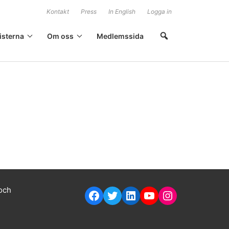
Kontakt
Press
In English
Logga in
isterna
Om oss
Medlemssida
 och