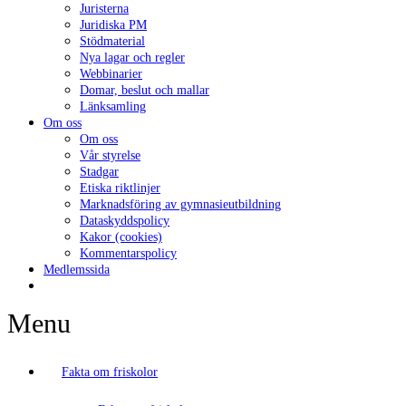
Juristerna
Juridiska PM
Stödmaterial
Nya lagar och regler
Webbinarier
Domar, beslut och mallar
Länksamling
Om oss
Om oss
Vår styrelse
Stadgar
Etiska riktlinjer
Marknadsföring av gymnasieutbildning
Dataskyddspolicy
Kakor (cookies)
Kommentarspolicy
Medlemssida
Menu
Fakta om friskolor