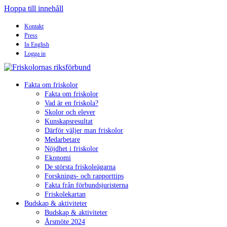
Hoppa till innehåll
Kontakt
Press
In English
Logga in
Fakta om friskolor
Fakta om friskolor
Vad är en friskola?
Skolor och elever
Kunskapsresultat
Därför väljer man friskolor
Medarbetare
Nöjdhet i friskolor
Ekonomi
De största friskoleägarna
Forsknings- och rapporttips
Fakta från förbundsjuristerna
Friskolekartan
Budskap & aktiviteter
Budskap & aktiviteter
Årsmöte 2024