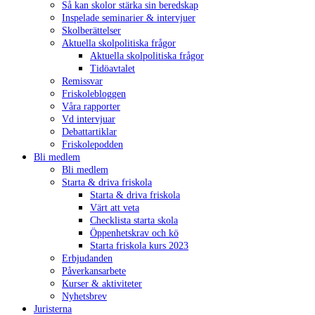
Så kan skolor stärka sin beredskap
Inspelade seminarier & intervjuer
Skolberättelser
Aktuella skolpolitiska frågor
Aktuella skolpolitiska frågor
Tidöavtalet
Remissvar
Friskolebloggen
Våra rapporter
Vd intervjuar
Debattartiklar
Friskolepodden
Bli medlem
Bli medlem
Starta & driva friskola
Starta & driva friskola
Värt att veta
Checklista starta skola
Öppenhetskrav och kö
Starta friskola kurs 2023
Erbjudanden
Påverkansarbete
Kurser & aktiviteter
Nyhetsbrev
Juristerna