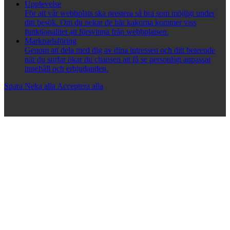
Upplevelse
För att vår webbplats ska prestera så bra som möjligt under
ditt besök. Om du nekar de här kakorna kommer viss
funktionalitet att försvinna från webbplatsen.
Marknadsföring
Genom att dela med dig av dina intressen och ditt beteende
när du surfar ökar du chansen att få se personligt anpassat
innehåll och erbjudanden.
Spara
Neka alla
Acceptera alla