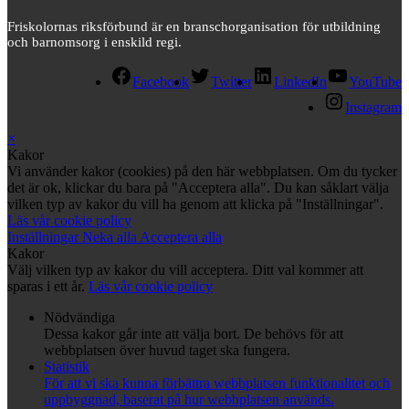
Friskolornas riksförbund är en branschorganisation för utbildning
och barnomsorg i enskild regi.
Facebook
Twitter
LinkedIn
YouTube
Instagram
×
Kakor
Vi använder kakor (cookies) på den här webbplatsen. Om du tycker
det är ok, klickar du bara på "Acceptera alla". Du kan såklart välja
vilken typ av kakor du vill ha genom att klicka på "Inställningar".
Läs vår cookie policy
Inställningar
Neka alla
Acceptera alla
Kakor
Välj vilken typ av kakor du vill acceptera. Ditt val kommer att
sparas i ett år.
Läs vår cookie policy
Nödvändiga
Dessa kakor går inte att välja bort. De behövs för att
webbplatsen över huvud taget ska fungera.
Statistik
För att vi ska kunna förbättra webbplatsen funktionalitet och
uppbyggnad, baserat på hur webbplatsen används.