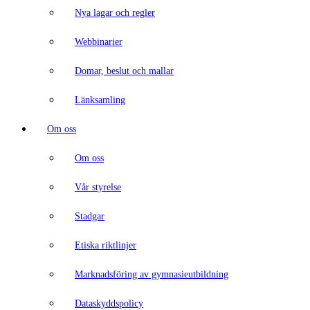
Nya lagar och regler
Webbinarier
Domar, beslut och mallar
Länksamling
Om oss
Om oss
Vår styrelse
Stadgar
Etiska riktlinjer
Marknadsföring av gymnasieutbildning
Dataskyddspolicy