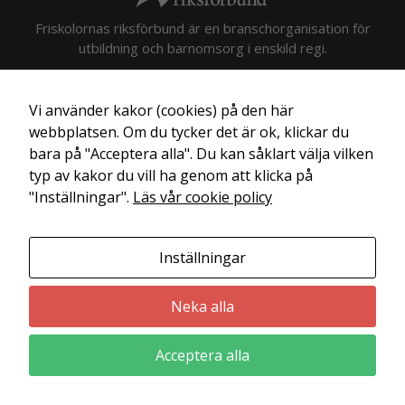
k
Friskolornas riksförbund är en branschorganisation för
utbildning och barnomsorg i enskild regi.
Vi använder kakor (cookies) på den här
webbplatsen. Om du tycker det är ok, klickar du
bara på "Acceptera alla". Du kan såklart välja vilken
typ av kakor du vill ha genom att klicka på
"Inställningar".
Läs vår cookie policy
Inställningar
Neka alla
Acceptera alla