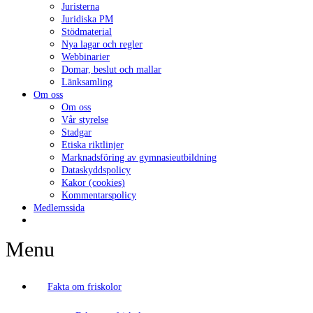
Juristerna
Juridiska PM
Stödmaterial
Nya lagar och regler
Webbinarier
Domar, beslut och mallar
Länksamling
Om oss
Om oss
Vår styrelse
Stadgar
Etiska riktlinjer
Marknadsföring av gymnasieutbildning
Dataskyddspolicy
Kakor (cookies)
Kommentarspolicy
Medlemssida
Menu
Fakta om friskolor