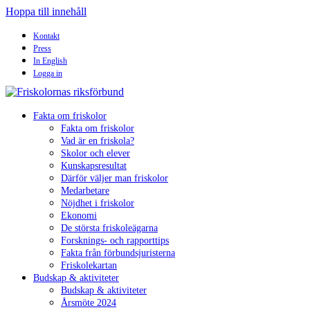
Hoppa till innehåll
Kontakt
Press
In English
Logga in
Fakta om friskolor
Fakta om friskolor
Vad är en friskola?
Skolor och elever
Kunskapsresultat
Därför väljer man friskolor
Medarbetare
Nöjdhet i friskolor
Ekonomi
De största friskoleägarna
Forsknings- och rapporttips
Fakta från förbundsjuristerna
Friskolekartan
Budskap & aktiviteter
Budskap & aktiviteter
Årsmöte 2024