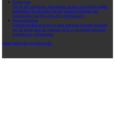
Upplevelse
För att vår webbplats ska prestera så bra som möjligt under
ditt besök. Om du nekar de här kakorna kommer viss
funktionalitet att försvinna från webbplatsen.
Marknadsföring
Genom att dela med dig av dina intressen och ditt beteende
när du surfar ökar du chansen att få se personligt anpassat
innehåll och erbjudanden.
Spara
Neka alla
Acceptera alla