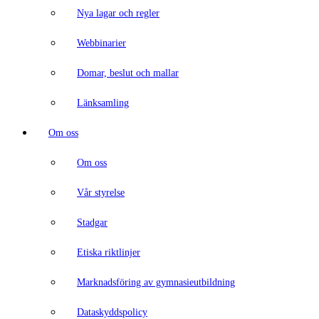
Nya lagar och regler
Webbinarier
Domar, beslut och mallar
Länksamling
Om oss
Om oss
Vår styrelse
Stadgar
Etiska riktlinjer
Marknadsföring av gymnasieutbildning
Dataskyddspolicy