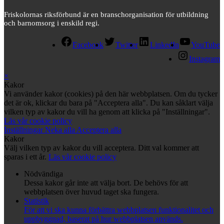
Friskolornas riksförbund är en branschorganisation för utbildning
och barnomsorg i enskild regi.
Facebook
Twitter
LinkedIn
YouTube
Instagram
×
Kakor
Vi använder kakor (cookies) på den här webbplatsen. Om du tycker
det är ok, klickar du bara på "Acceptera alla". Du kan såklart välja
vilken typ av kakor du vill ha genom att klicka på "Inställningar".
Läs vår cookie policy
Inställningar
Neka alla
Acceptera alla
Kakor
Välj vilken typ av kakor du vill acceptera. Ditt val kommer att
sparas i ett år.
Läs vår cookie policy
Nödvändiga
Dessa kakor går inte att välja bort. De behövs för att
webbplatsen över huvud taget ska fungera.
Statistik
För att vi ska kunna förbättra webbplatsen funktionalitet och
uppbyggnad, baserat på hur webbplatsen används.