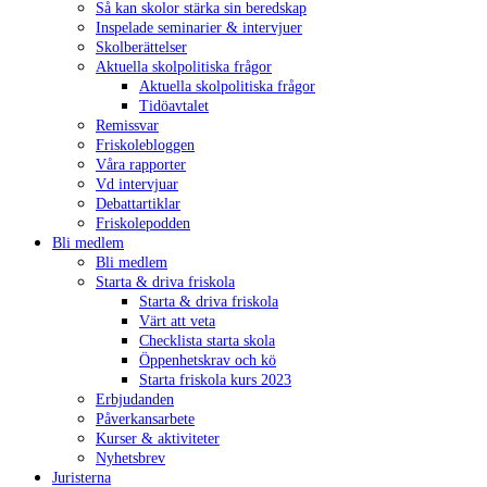
Så kan skolor stärka sin beredskap
Inspelade seminarier & intervjuer
Skolberättelser
Aktuella skolpolitiska frågor
Aktuella skolpolitiska frågor
Tidöavtalet
Remissvar
Friskolebloggen
Våra rapporter
Vd intervjuar
Debattartiklar
Friskolepodden
Bli medlem
Bli medlem
Starta & driva friskola
Starta & driva friskola
Värt att veta
Checklista starta skola
Öppenhetskrav och kö
Starta friskola kurs 2023
Erbjudanden
Påverkansarbete
Kurser & aktiviteter
Nyhetsbrev
Juristerna