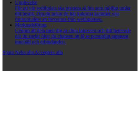
Upplevelse
För att vår webbplats ska prestera så bra som möjligt under
ditt besök. Om du nekar de här kakorna kommer viss
funktionalitet att försvinna från webbplatsen.
Marknadsföring
Genom att dela med dig av dina intressen och ditt beteende
när du surfar ökar du chansen att få se personligt anpassat
innehåll och erbjudanden.
Spara
Neka alla
Acceptera alla