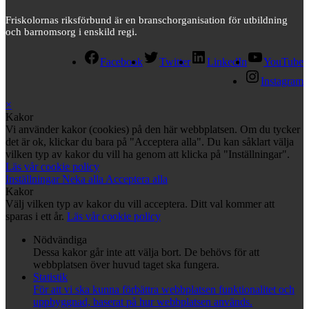
Friskolornas riksförbund är en branschorganisation för utbildning
och barnomsorg i enskild regi.
Facebook
Twitter
LinkedIn
YouTube
Instagram
×
Kakor
Vi använder kakor (cookies) på den här webbplatsen. Om du tycker
det är ok, klickar du bara på "Acceptera alla". Du kan såklart välja
vilken typ av kakor du vill ha genom att klicka på "Inställningar".
Läs vår cookie policy
Inställningar
Neka alla
Acceptera alla
Kakor
Välj vilken typ av kakor du vill acceptera. Ditt val kommer att
sparas i ett år.
Läs vår cookie policy
Nödvändiga
Dessa kakor går inte att välja bort. De behövs för att
webbplatsen över huvud taget ska fungera.
Statistik
För att vi ska kunna förbättra webbplatsen funktionalitet och
uppbyggnad, baserat på hur webbplatsen används.