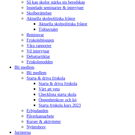
Så kan skolor stärka sin beredskap
Inspelade seminarier & intervjuer
Skolberättelser
Aktuella skolpolitiska frågor
Aktuella skolpolitiska frågor
Tidöavtalet
Remissvar
Friskolebloggen
Våra rapporter
Vd intervjuar
Debattartiklar
Friskolepodden
Bli medlem
Bli medlem
Starta & driva friskola
Starta & driva friskola
Värt att veta
Checklista starta skola
Öppenhetskrav och kö
Starta friskola kurs 2023
Erbjudanden
Påverkansarbete
Kurser & aktiviteter
Nyhetsbrev
Juristerna