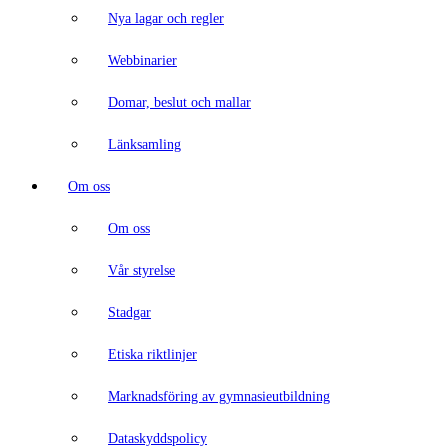
Nya lagar och regler
Webbinarier
Domar, beslut och mallar
Länksamling
Om oss
Om oss
Vår styrelse
Stadgar
Etiska riktlinjer
Marknadsföring av gymnasieutbildning
Dataskyddspolicy