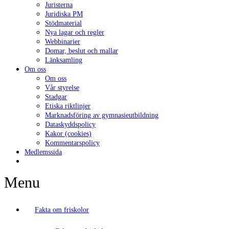
Juristerna
Juridiska PM
Stödmaterial
Nya lagar och regler
Webbinarier
Domar, beslut och mallar
Länksamling
Om oss
Om oss
Vår styrelse
Stadgar
Etiska riktlinjer
Marknadsföring av gymnasieutbildning
Dataskyddspolicy
Kakor (cookies)
Kommentarspolicy
Medlemssida
Menu
Fakta om friskolor