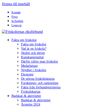
Hoppa till innehåll
Kontakt
Press
In English
Logga in
Fakta om friskolor
Fakta om friskolor
Vad är en friskola?
Skolor och elever
Kunskapsresultat
Därför väljer man friskolor
Medarbetare
Nöjdhet i friskolor
Ekonomi
De största friskoleägarna
Forsknings- och rapporttips
Fakta från förbundsjuristerna
Friskolekartan
Budskap & aktiviteter
Budskap & aktiviteter
Årsmöte 2024