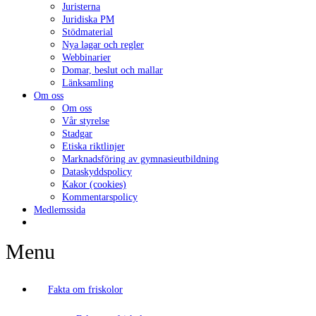
Juristerna
Juridiska PM
Stödmaterial
Nya lagar och regler
Webbinarier
Domar, beslut och mallar
Länksamling
Om oss
Om oss
Vår styrelse
Stadgar
Etiska riktlinjer
Marknadsföring av gymnasieutbildning
Dataskyddspolicy
Kakor (cookies)
Kommentarspolicy
Medlemssida
Menu
Fakta om friskolor