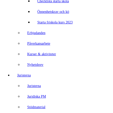
Checklista starta skola
Öppenhetskrav och kö
Starta friskola kurs 2023
Erbjudanden
Påverkansarbete
Kurser & aktiviteter
Nyhetsbrev
Juristerna
Juristerna
Juridiska PM
Stödmaterial