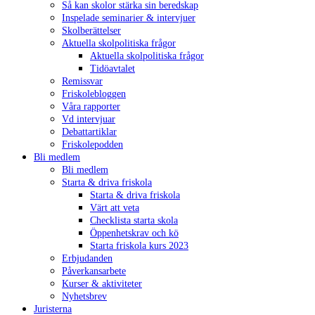
Så kan skolor stärka sin beredskap
Inspelade seminarier & intervjuer
Skolberättelser
Aktuella skolpolitiska frågor
Aktuella skolpolitiska frågor
Tidöavtalet
Remissvar
Friskolebloggen
Våra rapporter
Vd intervjuar
Debattartiklar
Friskolepodden
Bli medlem
Bli medlem
Starta & driva friskola
Starta & driva friskola
Värt att veta
Checklista starta skola
Öppenhetskrav och kö
Starta friskola kurs 2023
Erbjudanden
Påverkansarbete
Kurser & aktiviteter
Nyhetsbrev
Juristerna