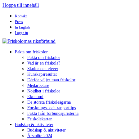
Hoppa till innehåll
Kontakt
Press
In English
Logga in
Fakta om friskolor
Fakta om friskolor
Vad är en friskola?
Skolor och elever
Kunskapsresultat
Därför väljer man friskolor
Medarbetare
Nöjdhet i friskolor
Ekonomi
De största friskoleägarna
Forsknings- och rapporttips
Fakta från förbundsjuristerna
Friskolekartan
Budskap & aktiviteter
Budskap & aktiviteter
Årsmöte 2024