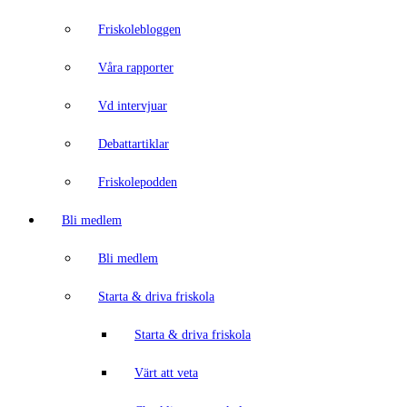
Friskolebloggen
Våra rapporter
Vd intervjuar
Debattartiklar
Friskolepodden
Bli medlem
Bli medlem
Starta & driva friskola
Starta & driva friskola
Värt att veta