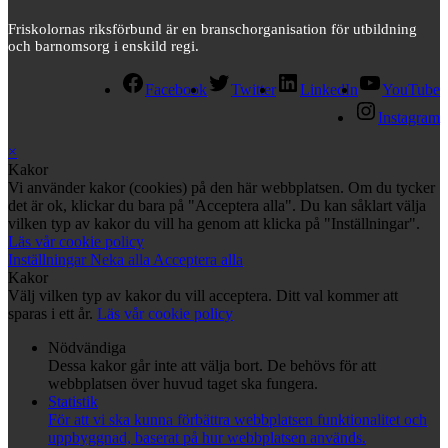
Friskolornas riksförbund är en branschorganisation för utbildning
och barnomsorg i enskild regi.
Facebook
Twitter
LinkedIn
YouTube
Instagram
×
Kakor
Vi använder kakor (cookies) på den här webbplatsen. Om du tycker
det är ok, klickar du bara på "Acceptera alla". Du kan såklart välja
vilken typ av kakor du vill ha genom att klicka på "Inställningar".
Läs vår cookie policy
Inställningar
Neka alla
Acceptera alla
Kakor
Välj vilken typ av kakor du vill acceptera. Ditt val kommer att
sparas i ett år.
Läs vår cookie policy
Nödvändiga
Dessa kakor går inte att välja bort. De behövs för att
webbplatsen över huvud taget ska fungera.
Statistik
För att vi ska kunna förbättra webbplatsen funktionalitet och
uppbyggnad, baserat på hur webbplatsen används.