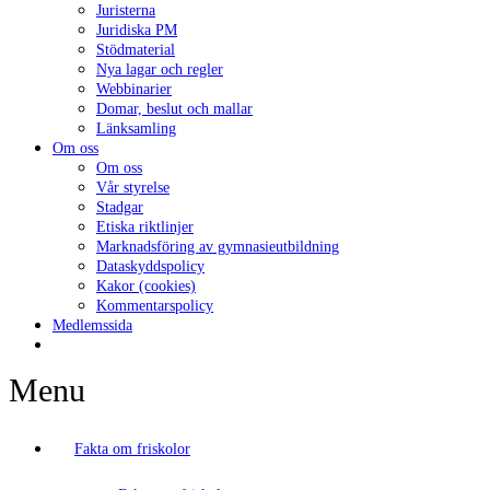
Juristerna
Juridiska PM
Stödmaterial
Nya lagar och regler
Webbinarier
Domar, beslut och mallar
Länksamling
Om oss
Om oss
Vår styrelse
Stadgar
Etiska riktlinjer
Marknadsföring av gymnasieutbildning
Dataskyddspolicy
Kakor (cookies)
Kommentarspolicy
Medlemssida
Menu
Fakta om friskolor