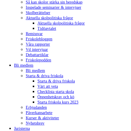
Så kan skolor stärka sin beredskap
Inspelade seminarier & intervjuer
Skolberättelser
Aktuella skolpolitiska frågor
Aktuella skolpolitiska frågor
Tidöavtalet
Remissvar
Friskolebloggen
Våra rapporter
Vd intervjuar
Debattartiklar
Friskolepodden
Bli medlem
Bli medlem
Starta & driva friskola
Starta & driva friskola
Värt att veta
Checklista starta skola
Öppenhetskrav och kö
Starta friskola kurs 2023
Erbjudanden
Påverkansarbete
Kurser & aktiviteter
Nyhetsbrev
Juristerna