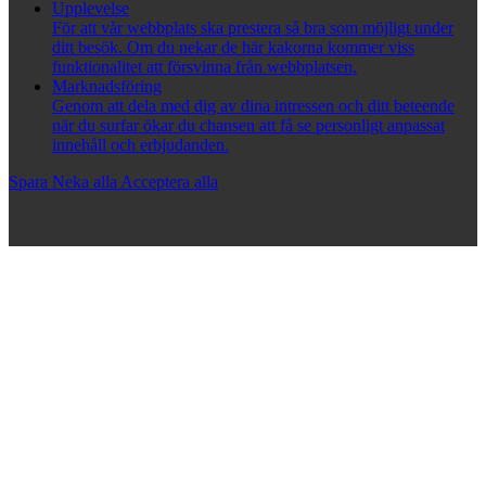
Upplevelse
För att vår webbplats ska prestera så bra som möjligt under
ditt besök. Om du nekar de här kakorna kommer viss
funktionalitet att försvinna från webbplatsen.
Marknadsföring
Genom att dela med dig av dina intressen och ditt beteende
när du surfar ökar du chansen att få se personligt anpassat
innehåll och erbjudanden.
Spara
Neka alla
Acceptera alla