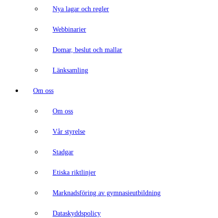
Nya lagar och regler
Webbinarier
Domar, beslut och mallar
Länksamling
Om oss
Om oss
Vår styrelse
Stadgar
Etiska riktlinjer
Marknadsföring av gymnasieutbildning
Dataskyddspolicy