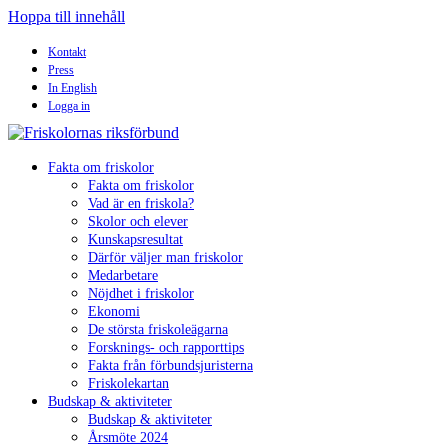
Hoppa till innehåll
Kontakt
Press
In English
Logga in
Fakta om friskolor
Fakta om friskolor
Vad är en friskola?
Skolor och elever
Kunskapsresultat
Därför väljer man friskolor
Medarbetare
Nöjdhet i friskolor
Ekonomi
De största friskoleägarna
Forsknings- och rapporttips
Fakta från förbundsjuristerna
Friskolekartan
Budskap & aktiviteter
Budskap & aktiviteter
Årsmöte 2024