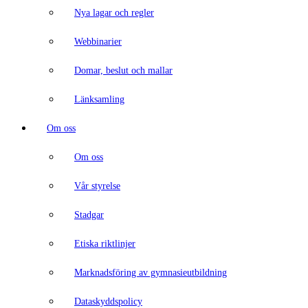
Nya lagar och regler
Webbinarier
Domar, beslut och mallar
Länksamling
Om oss
Om oss
Vår styrelse
Stadgar
Etiska riktlinjer
Marknadsföring av gymnasieutbildning
Dataskyddspolicy