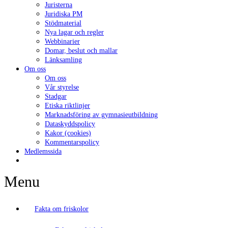
Juristerna
Juridiska PM
Stödmaterial
Nya lagar och regler
Webbinarier
Domar, beslut och mallar
Länksamling
Om oss
Om oss
Vår styrelse
Stadgar
Etiska riktlinjer
Marknadsföring av gymnasieutbildning
Dataskyddspolicy
Kakor (cookies)
Kommentarspolicy
Medlemssida
Menu
Fakta om friskolor