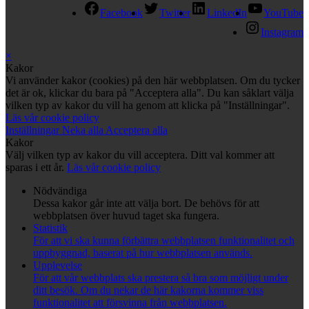
Facebook
Twitter
LinkedIn
YouTube
Instagram
×
Kakor
Vi använder kakor (cookies) på den här webbplatsen. Om du tycker
det är ok, klickar du bara på "Acceptera alla". Du kan såklart välja
vilken typ av kakor du vill ha genom att klicka på "Inställningar".
Läs vår cookie policy
Inställningar
Neka alla
Acceptera alla
Kakor
Välj vilken typ av kakor du vill acceptera. Ditt val kommer att
sparas i ett år.
Läs vår cookie policy
Nödvändiga
Dessa kakor går inte att välja bort. De behövs för att
webbplatsen över huvud taget ska fungera.
Statistik
För att vi ska kunna förbättra webbplatsen funktionalitet och
uppbyggnad, baserat på hur webbplatsen används.
Upplevelse
För att vår webbplats ska prestera så bra som möjligt under
ditt besök. Om du nekar de här kakorna kommer viss
funktionalitet att försvinna från webbplatsen.