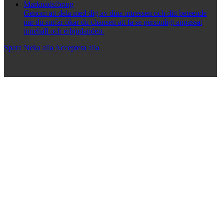
Marknadsföring
Genom att dela med dig av dina intressen och ditt beteende
när du surfar ökar du chansen att få se personligt anpassat
innehåll och erbjudanden.
Spara
Neka alla
Acceptera alla