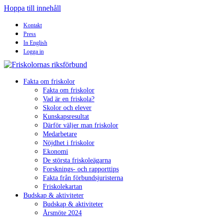
Hoppa till innehåll
Kontakt
Press
In English
Logga in
Fakta om friskolor
Fakta om friskolor
Vad är en friskola?
Skolor och elever
Kunskapsresultat
Därför väljer man friskolor
Medarbetare
Nöjdhet i friskolor
Ekonomi
De största friskoleägarna
Forsknings- och rapporttips
Fakta från förbundsjuristerna
Friskolekartan
Budskap & aktiviteter
Budskap & aktiviteter
Årsmöte 2024