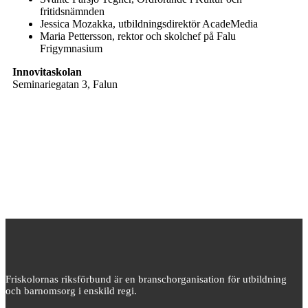
fritidsnämnden
Jessica Mozakka, utbildningsdirektör AcadeMedia
Maria Pettersson, rektor och skolchef på Falu
Frigymnasium
Innovitaskolan
Seminariegatan 3, Falun
Friskolornas riksförbund är en branschorganisation för utbildning
och barnomsorg i enskild regi.