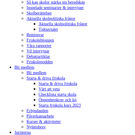
Så kan skolor stärka sin beredskap
Inspelade seminarier & intervjuer
Skolberättelser
Aktuella skolpolitiska frågor
Aktuella skolpolitiska frågor
Tidöavtalet
Remissvar
Friskolebloggen
Våra rapporter
Vd intervjuar
Debattartiklar
Friskolepodden
Bli medlem
Bli medlem
Starta & driva friskola
Starta & driva friskola
Värt att veta
Checklista starta skola
Öppenhetskrav och kö
Starta friskola kurs 2023
Erbjudanden
Påverkansarbete
Kurser & aktiviteter
Nyhetsbrev
Juristerna