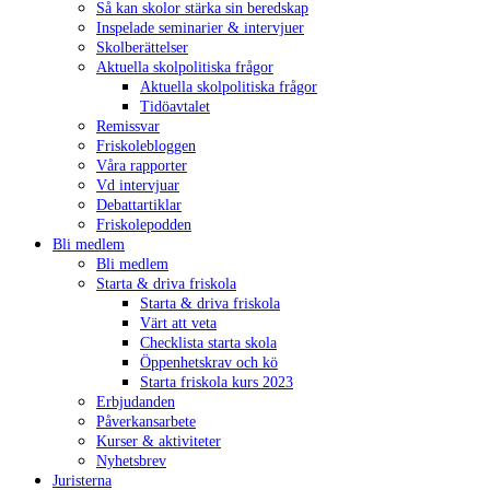
Så kan skolor stärka sin beredskap
Inspelade seminarier & intervjuer
Skolberättelser
Aktuella skolpolitiska frågor
Aktuella skolpolitiska frågor
Tidöavtalet
Remissvar
Friskolebloggen
Våra rapporter
Vd intervjuar
Debattartiklar
Friskolepodden
Bli medlem
Bli medlem
Starta & driva friskola
Starta & driva friskola
Värt att veta
Checklista starta skola
Öppenhetskrav och kö
Starta friskola kurs 2023
Erbjudanden
Påverkansarbete
Kurser & aktiviteter
Nyhetsbrev
Juristerna