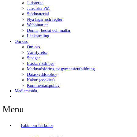
Juristerna
Juridiska PM
Stödmaterial
Nya lagar och regler
Webbinarier
Domar, beslut och mallar
Länksamling
Om oss
Om oss
Vår styrelse
Stadgar
Etiska riktlinjer
Marknadsföring av gymnasieutbildning
Dataskyddspolicy
Kakor (cookies)
Kommentarspolicy
Medlemssida
Menu
Fakta om friskolor