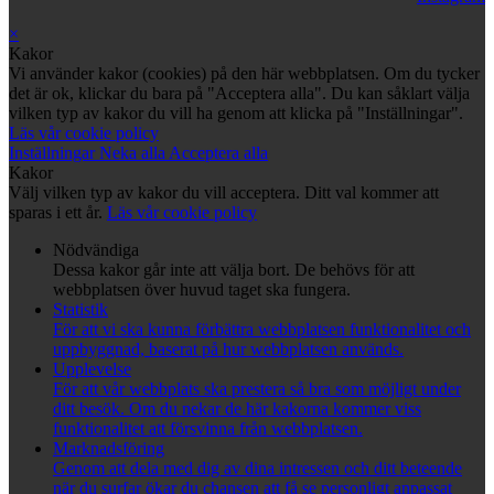
×
Kakor
Vi använder kakor (cookies) på den här webbplatsen. Om du tycker
det är ok, klickar du bara på "Acceptera alla". Du kan såklart välja
vilken typ av kakor du vill ha genom att klicka på "Inställningar".
Läs vår cookie policy
Inställningar
Neka alla
Acceptera alla
Kakor
Välj vilken typ av kakor du vill acceptera. Ditt val kommer att
sparas i ett år.
Läs vår cookie policy
Nödvändiga
Dessa kakor går inte att välja bort. De behövs för att
webbplatsen över huvud taget ska fungera.
Statistik
För att vi ska kunna förbättra webbplatsen funktionalitet och
uppbyggnad, baserat på hur webbplatsen används.
Upplevelse
För att vår webbplats ska prestera så bra som möjligt under
ditt besök. Om du nekar de här kakorna kommer viss
funktionalitet att försvinna från webbplatsen.
Marknadsföring
Genom att dela med dig av dina intressen och ditt beteende
när du surfar ökar du chansen att få se personligt anpassat