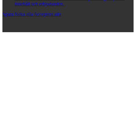
innehåll och erbjudanden.
Spara
Neka alla
Acceptera alla