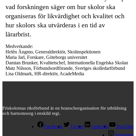
vad forskningen säger om hur skolor ska
organiseras för likvärdighet och kvalitet och
hur skolors ska utvärderas i en tid av
lärarbrist.
Medverkande:
Helén Ängmo, Generaldirektör, Skolinspektionen
Maria Jarl, Forskare, Göteborgs universitet
Damian Brunker, Kvalitetschef, Internationella Engelska Skolan
Matz Nilsson, Förbundsordförande, Sveriges skolledarförbund
Lisa Oldmark, HR-direktör, AcadeMedia
Friskolornas riksförbund är en branschorganisation för utbildning
och barnomsorg i enskild regi.
Facebook
Twitter
LinkedIn
YouTube
Instagram