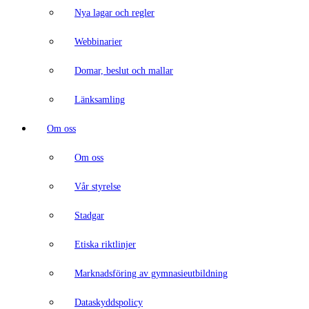
Nya lagar och regler
Webbinarier
Domar, beslut och mallar
Länksamling
Om oss
Om oss
Vår styrelse
Stadgar
Etiska riktlinjer
Marknadsföring av gymnasieutbildning
Dataskyddspolicy