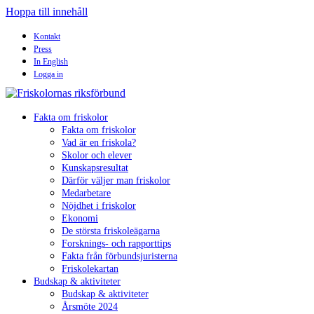
Hoppa till innehåll
Kontakt
Press
In English
Logga in
Fakta om friskolor
Fakta om friskolor
Vad är en friskola?
Skolor och elever
Kunskapsresultat
Därför väljer man friskolor
Medarbetare
Nöjdhet i friskolor
Ekonomi
De största friskoleägarna
Forsknings- och rapporttips
Fakta från förbundsjuristerna
Friskolekartan
Budskap & aktiviteter
Budskap & aktiviteter
Årsmöte 2024