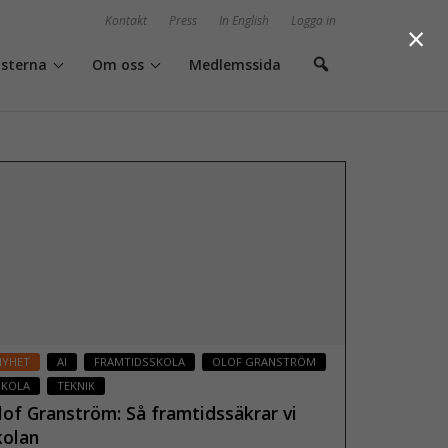
Kontakt
Press
In English
Logga in
×
isterna
Om oss
Medlemssida
NYHET
AI
FRAMTIDSSKOLA
OLOF GRANSTRÖM
SKOLA
TEKNIK
lof Granström: Så framtidssäkrar vi
kolan