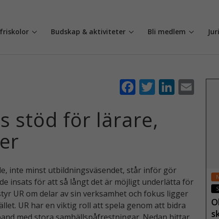
friskolor
Budskap & aktiviteter
Bli medlem
Jur
F
T
Li
E
ac
w
n
m
 stöd för lärare,
e
itt
k
ai
b
er
e
l
ver
o
dI
o
n
le, inte minst utbildningsväsendet, står inför gör
k
 insats för att så långt det är möjligt underlätta för
 styr UR om delar av sin verksamhet och fokus ligger
O
et. UR har en viktig roll att spela genom att bidra
s
band med stora samhällspåfrestningar. Nedan hittar