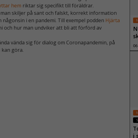
yttar hem
riktar sig specifikt till föräldrar.
man skiljer på sant och falskt, korrekt information
n någonsin i en pandemi. Till exempel podden
Hjärta
och hur man undviker att bli att förförd av
N
s
nda vända sig för dialog om Coronapandemin, på
06
i kan göra.
T
i 