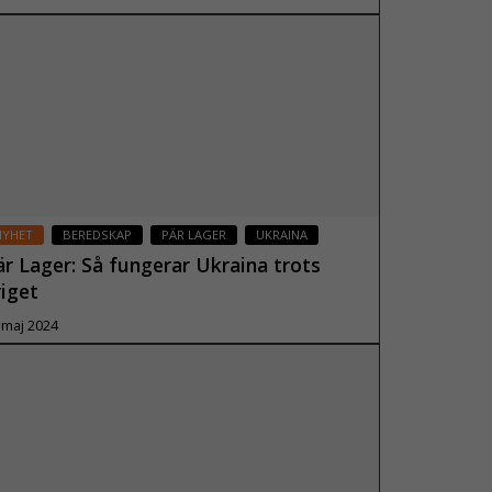
 maj 2024
Läs mer
NYHET
BEREDSKAP
PÄR LAGER
UKRAINA
är Lager: Så fungerar Ukraina trots
riget
 maj 2024
Läs mer