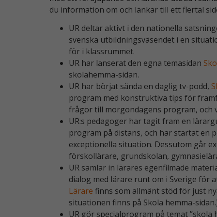
du information om och länkar till ett flertal si
UR deltar aktivt i den nationella satsnin
svenska utbildningsväsendet i en situati
för i klassrummet.
UR har lanserat den egna temasidan
Sko
skolahemma-sidan.
UR har börjat sända en daglig tv-podd,
S
program med konstruktiva tips för framfö
frågor till morgondagens program, och va
UR:s pedagoger har tagit fram en lärar
program på distans, och har startat en p
exceptionella situation. Dessutom går ex
förskollärare, grundskolan, gymnasielär
UR samlar in lärares egenfilmade material
dialog med lärare runt om i Sverige för 
Lärare
finns som allmänt stöd för just n
situationen finns på Skola hemma-sidan.
UR gör specialprogram på temat ”skola h