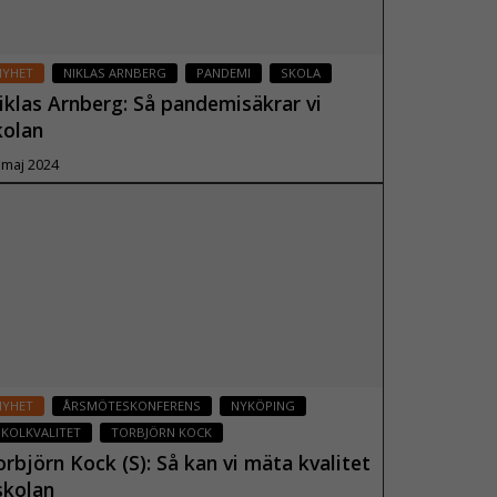
NYHET
NIKLAS ARNBERG
PANDEMI
SKOLA
iklas Arnberg: Så pandemisäkrar vi
kolan
 maj 2024
Läs mer
NYHET
ÅRSMÖTESKONFERENS
NYKÖPING
SKOLKVALITET
TORBJÖRN KOCK
orbjörn Kock (S): Så kan vi mäta kvalitet
skolan