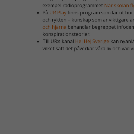
exempel radioprogrammet
När skolan fl
På
UR Play
finns program som lär ut hur 
och rykten – kunskap som är viktigare ä
och hjärna
behandlar begreppet infodemi 
konspirationsteorier.
Till UR:s kanal
Hej Hej Sverige
kan nyanlä
vilket sätt det påverkar våra liv och vad v