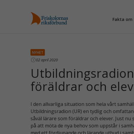
Fakta om 
NYHET
02 april 2020
Utbildningsradions
föräldrar och ele
I den allvarliga situation som hela vårt samhäl
Utbildningsradion (UR) en tydlig och omfattande
såväl lärare som föräldrar och elever. Just nu
på att möta de nya behov som uppstår i samhäll
med ett fördjupande och lärande utbud i sam