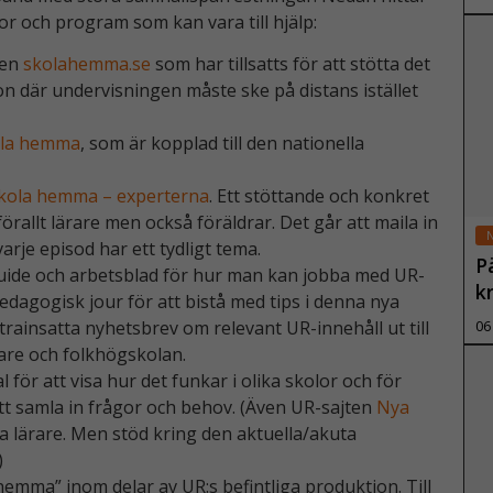
dor och program som kan vara till hjälp:
06
gen
skolahemma.se
som har tillsatts för att stötta det
on där undervisningen måste ske på distans istället
la hemma
, som är kopplad till den nationella
kola hemma – experterna
. Ett stöttande och konkret
rallt lärare men också föräldrar. Det går att maila in
rje episod har ett tydligt tema.
P
guide och arbetsblad för hur man kan jobba med UR-
k
edagogisk jour för att bistå med tips i denna nya
trainsatta nyhetsbrev om relevant UR-innehåll ut till
06
are och folkhögskolan.
 för att visa hur det funkar i olika skolor och för
att samla in frågor och behov. (Även UR-sajten
Nya
ya lärare. Men stöd kring den aktuella/akuta
)
emma” inom delar av UR:s befintliga produktion. Till