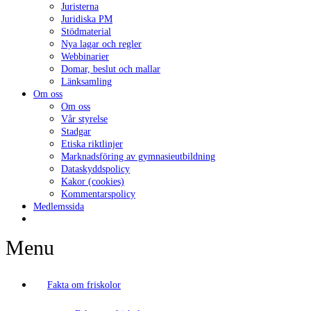
Juristerna
Juridiska PM
Stödmaterial
Nya lagar och regler
Webbinarier
Domar, beslut och mallar
Länksamling
Om oss
Om oss
Vår styrelse
Stadgar
Etiska riktlinjer
Marknadsföring av gymnasieutbildning
Dataskyddspolicy
Kakor (cookies)
Kommentarspolicy
Medlemssida
Menu
Fakta om friskolor