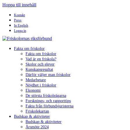
Hoppa till innehåll
Kontakt
Press
In English
Logga in
Fakta om friskolor
Fakta om friskolor
Vad är en friskola?
Skolor och elever
Kunskapsresultat
Därför väljer man friskolor
Medarbetare
Nöjdhet i friskolor
Ekonomi
De största friskoleägarna
Forsknings- och rapporttips
Fakta från förbundsjuristerna
Friskolekartan
Budskap & aktiviteter
Budskap & aktiviteter
Årsmöte 2024