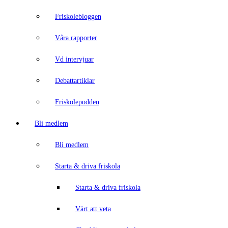
Friskolebloggen
Våra rapporter
Vd intervjuar
Debattartiklar
Friskolepodden
Bli medlem
Bli medlem
Starta & driva friskola
Starta & driva friskola
Värt att veta