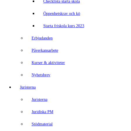
Checklista starta skola
Öppenhetskrav och kö
Starta friskola kurs 2023
Erbjudanden
Påverkansarbete
Kurser & aktiviteter
Nyhetsbrev
Juristerna
Juristerna
Juridiska PM
Stödmaterial