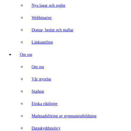
Nya lagar och regler
Webbinarier
Domar, beslut och mallar
Länksamling
Om oss
Om oss
Vår styrelse
Stadgar
Etiska riktlinjer
Marknadsföring av gymnasieutbildning
Dataskyddspolicy