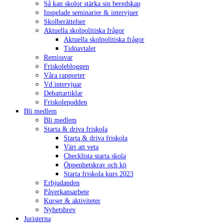
Så kan skolor stärka sin beredskap
Inspelade seminarier & intervjuer
Skolberättelser
Aktuella skolpolitiska frågor
Aktuella skolpolitiska frågor
Tidöavtalet
Remissvar
Friskolebloggen
Våra rapporter
Vd intervjuar
Debattartiklar
Friskolepodden
Bli medlem
Bli medlem
Starta & driva friskola
Starta & driva friskola
Värt att veta
Checklista starta skola
Öppenhetskrav och kö
Starta friskola kurs 2023
Erbjudanden
Påverkansarbete
Kurser & aktiviteter
Nyhetsbrev
Juristerna