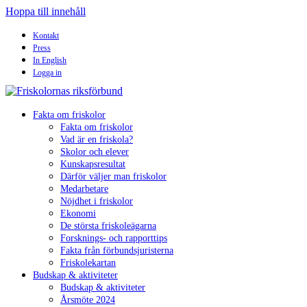
Hoppa till innehåll
Kontakt
Press
In English
Logga in
Fakta om friskolor
Fakta om friskolor
Vad är en friskola?
Skolor och elever
Kunskapsresultat
Därför väljer man friskolor
Medarbetare
Nöjdhet i friskolor
Ekonomi
De största friskoleägarna
Forsknings- och rapporttips
Fakta från förbundsjuristerna
Friskolekartan
Budskap & aktiviteter
Budskap & aktiviteter
Årsmöte 2024