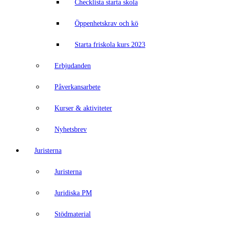
Checklista starta skola
Öppenhetskrav och kö
Starta friskola kurs 2023
Erbjudanden
Påverkansarbete
Kurser & aktiviteter
Nyhetsbrev
Juristerna
Juristerna
Juridiska PM
Stödmaterial