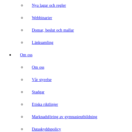
Nya lagar och regler
Webbinarier
Domar, beslut och mallar
Länksamling
Om oss
Om oss
Vår styrelse
Stadgar
Etiska riktlinjer
Marknadsföring av gymnasieutbildning
Dataskyddspolicy