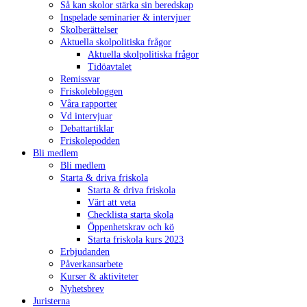
Så kan skolor stärka sin beredskap
Inspelade seminarier & intervjuer
Skolberättelser
Aktuella skolpolitiska frågor
Aktuella skolpolitiska frågor
Tidöavtalet
Remissvar
Friskolebloggen
Våra rapporter
Vd intervjuar
Debattartiklar
Friskolepodden
Bli medlem
Bli medlem
Starta & driva friskola
Starta & driva friskola
Värt att veta
Checklista starta skola
Öppenhetskrav och kö
Starta friskola kurs 2023
Erbjudanden
Påverkansarbete
Kurser & aktiviteter
Nyhetsbrev
Juristerna