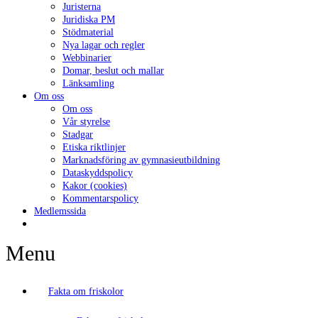
Juristerna
Juridiska PM
Stödmaterial
Nya lagar och regler
Webbinarier
Domar, beslut och mallar
Länksamling
Om oss
Om oss
Vår styrelse
Stadgar
Etiska riktlinjer
Marknadsföring av gymnasieutbildning
Dataskyddspolicy
Kakor (cookies)
Kommentarspolicy
Medlemssida
Menu
Fakta om friskolor