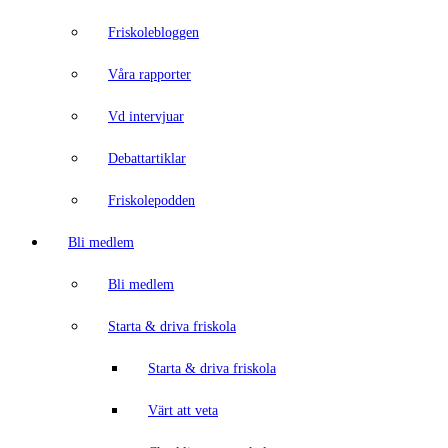
Friskolebloggen
Våra rapporter
Vd intervjuar
Debattartiklar
Friskolepodden
Bli medlem
Bli medlem
Starta & driva friskola
Starta & driva friskola
Värt att veta