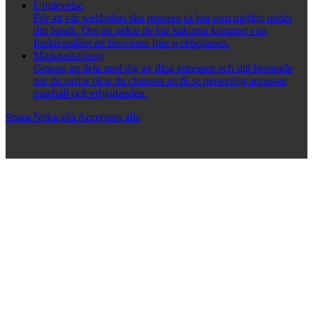
Upplevelse
För att vår webbplats ska prestera så bra som möjligt under
ditt besök. Om du nekar de här kakorna kommer viss
funktionalitet att försvinna från webbplatsen.
Marknadsföring
Genom att dela med dig av dina intressen och ditt beteende
när du surfar ökar du chansen att få se personligt anpassat
innehåll och erbjudanden.
Spara
Neka alla
Acceptera alla