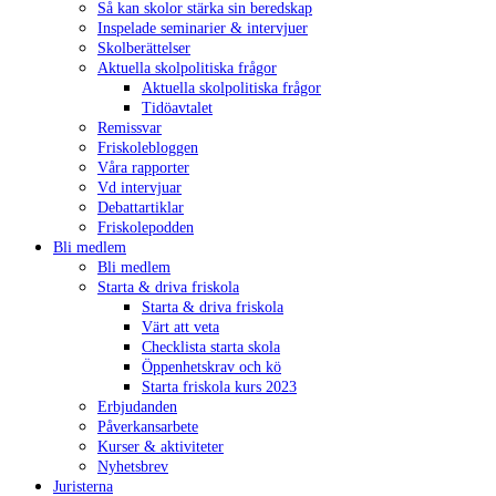
Så kan skolor stärka sin beredskap
Inspelade seminarier & intervjuer
Skolberättelser
Aktuella skolpolitiska frågor
Aktuella skolpolitiska frågor
Tidöavtalet
Remissvar
Friskolebloggen
Våra rapporter
Vd intervjuar
Debattartiklar
Friskolepodden
Bli medlem
Bli medlem
Starta & driva friskola
Starta & driva friskola
Värt att veta
Checklista starta skola
Öppenhetskrav och kö
Starta friskola kurs 2023
Erbjudanden
Påverkansarbete
Kurser & aktiviteter
Nyhetsbrev
Juristerna