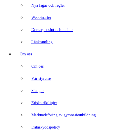
Nya lagar och regler
Webbinarier
Domar, beslut och mallar
Länksamling
Om oss
Om oss
Vår styrelse
Stadgar
Etiska riktlinjer
Marknadsföring av gymnasieutbildning
Dataskyddspolicy