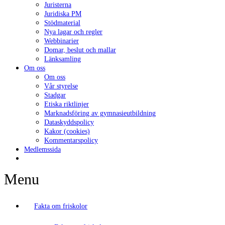
Juristerna
Juridiska PM
Stödmaterial
Nya lagar och regler
Webbinarier
Domar, beslut och mallar
Länksamling
Om oss
Om oss
Vår styrelse
Stadgar
Etiska riktlinjer
Marknadsföring av gymnasieutbildning
Dataskyddspolicy
Kakor (cookies)
Kommentarspolicy
Medlemssida
Menu
Fakta om friskolor