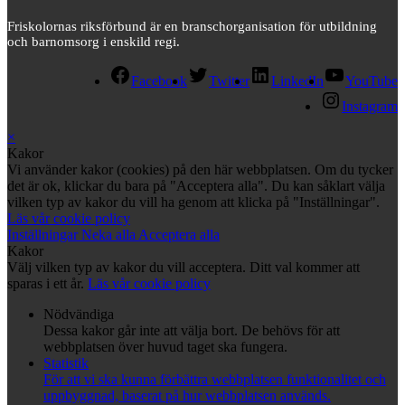
Friskolornas riksförbund är en branschorganisation för utbildning
och barnomsorg i enskild regi.
Facebook
Twitter
LinkedIn
YouTube
Instagram
×
Kakor
Vi använder kakor (cookies) på den här webbplatsen. Om du tycker
det är ok, klickar du bara på "Acceptera alla". Du kan såklart välja
vilken typ av kakor du vill ha genom att klicka på "Inställningar".
Läs vår cookie policy
Inställningar
Neka alla
Acceptera alla
Kakor
Välj vilken typ av kakor du vill acceptera. Ditt val kommer att
sparas i ett år.
Läs vår cookie policy
Nödvändiga
Dessa kakor går inte att välja bort. De behövs för att
webbplatsen över huvud taget ska fungera.
Statistik
För att vi ska kunna förbättra webbplatsen funktionalitet och
uppbyggnad, baserat på hur webbplatsen används.