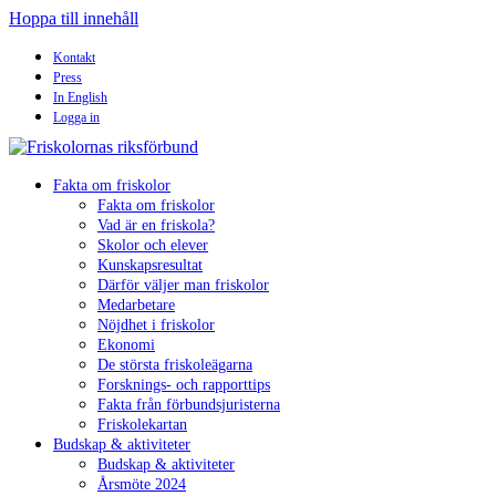
Hoppa till innehåll
Kontakt
Press
In English
Logga in
Fakta om friskolor
Fakta om friskolor
Vad är en friskola?
Skolor och elever
Kunskapsresultat
Därför väljer man friskolor
Medarbetare
Nöjdhet i friskolor
Ekonomi
De största friskoleägarna
Forsknings- och rapporttips
Fakta från förbundsjuristerna
Friskolekartan
Budskap & aktiviteter
Budskap & aktiviteter
Årsmöte 2024