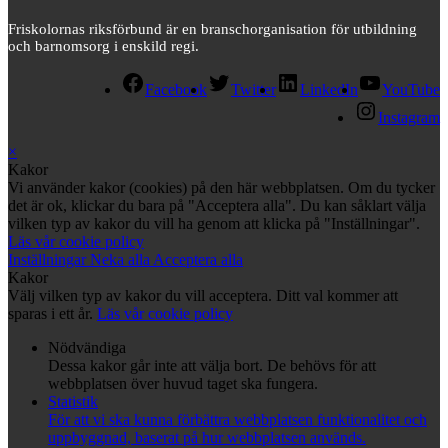
Friskolornas riksförbund är en branschorganisation för utbildning
och barnomsorg i enskild regi.
Facebook
Twitter
LinkedIn
YouTube
Instagram
×
Kakor
Vi använder kakor (cookies) på den här webbplatsen. Om du tycker
det är ok, klickar du bara på "Acceptera alla". Du kan såklart välja
vilken typ av kakor du vill ha genom att klicka på "Inställningar".
Läs vår cookie policy
Inställningar
Neka alla
Acceptera alla
Kakor
Välj vilken typ av kakor du vill acceptera. Ditt val kommer att
sparas i ett år.
Läs vår cookie policy
Nödvändiga
Dessa kakor går inte att välja bort. De behövs för att
webbplatsen över huvud taget ska fungera.
Statistik
För att vi ska kunna förbättra webbplatsen funktionalitet och
uppbyggnad, baserat på hur webbplatsen används.