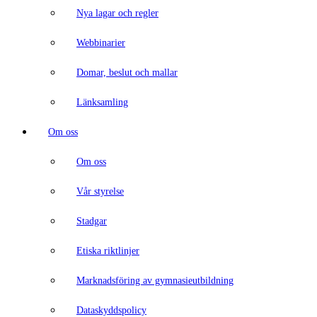
Nya lagar och regler
Webbinarier
Domar, beslut och mallar
Länksamling
Om oss
Om oss
Vår styrelse
Stadgar
Etiska riktlinjer
Marknadsföring av gymnasieutbildning
Dataskyddspolicy