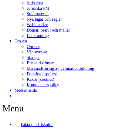
Juristerna
Juridiska PM
Stödmaterial
Nya lagar och regler
Webbinarier
Domar, beslut och mallar
Länksamling
Om oss
Om oss
Vår styrelse
Stadgar
Etiska riktlinjer
Marknadsföring av gymnasieutbildning
Dataskyddspolicy
Kakor (cookies)
Kommentarspolicy
Medlemssida
Menu
Fakta om friskolor