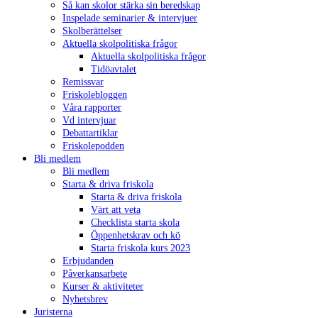
Så kan skolor stärka sin beredskap
Inspelade seminarier & intervjuer
Skolberättelser
Aktuella skolpolitiska frågor
Aktuella skolpolitiska frågor
Tidöavtalet
Remissvar
Friskolebloggen
Våra rapporter
Vd intervjuar
Debattartiklar
Friskolepodden
Bli medlem
Bli medlem
Starta & driva friskola
Starta & driva friskola
Värt att veta
Checklista starta skola
Öppenhetskrav och kö
Starta friskola kurs 2023
Erbjudanden
Påverkansarbete
Kurser & aktiviteter
Nyhetsbrev
Juristerna