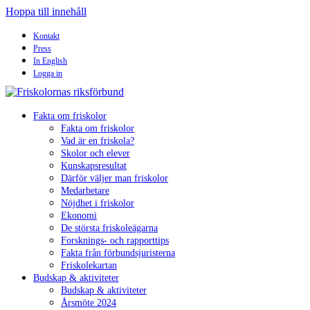
Hoppa till innehåll
Kontakt
Press
In English
Logga in
Fakta om friskolor
Fakta om friskolor
Vad är en friskola?
Skolor och elever
Kunskapsresultat
Därför väljer man friskolor
Medarbetare
Nöjdhet i friskolor
Ekonomi
De största friskoleägarna
Forsknings- och rapporttips
Fakta från förbundsjuristerna
Friskolekartan
Budskap & aktiviteter
Budskap & aktiviteter
Årsmöte 2024