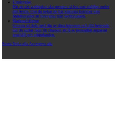
Upplevelse
För att vår webbplats ska prestera så bra som möjligt under
ditt besök. Om du nekar de här kakorna kommer viss
funktionalitet att försvinna från webbplatsen.
Marknadsföring
Genom att dela med dig av dina intressen och ditt beteende
när du surfar ökar du chansen att få se personligt anpassat
innehåll och erbjudanden.
Spara
Neka alla
Acceptera alla