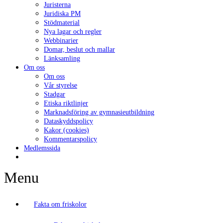
Juristerna
Juridiska PM
Stödmaterial
Nya lagar och regler
Webbinarier
Domar, beslut och mallar
Länksamling
Om oss
Om oss
Vår styrelse
Stadgar
Etiska riktlinjer
Marknadsföring av gymnasieutbildning
Dataskyddspolicy
Kakor (cookies)
Kommentarspolicy
Medlemssida
Menu
Fakta om friskolor