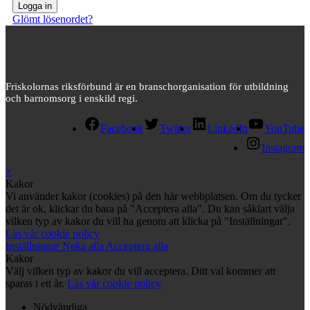
Glömt lösenordet?
Friskolornas riksförbund är en branschorganisation för utbildning
och barnomsorg i enskild regi.
Facebook
Twitter
LinkedIn
YouTube
Instagram
×
Kakor
Vi använder kakor (cookies) på den här webbplatsen. Om du tycker
det är ok, klickar du bara på "Acceptera alla". Du kan såklart välja
vilken typ av kakor du vill ha genom att klicka på "Inställningar".
Läs vår cookie policy
Inställningar
Neka alla
Acceptera alla
Kakor
Välj vilken typ av kakor du vill acceptera. Ditt val kommer att
sparas i ett år.
Läs vår cookie policy
Nödvändiga