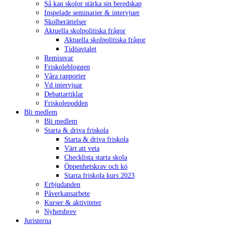
Så kan skolor stärka sin beredskap
Inspelade seminarier & intervjuer
Skolberättelser
Aktuella skolpolitiska frågor
Aktuella skolpolitiska frågor
Tidöavtalet
Remissvar
Friskolebloggen
Våra rapporter
Vd intervjuar
Debattartiklar
Friskolepodden
Bli medlem
Bli medlem
Starta & driva friskola
Starta & driva friskola
Värt att veta
Checklista starta skola
Öppenhetskrav och kö
Starta friskola kurs 2023
Erbjudanden
Påverkansarbete
Kurser & aktiviteter
Nyhetsbrev
Juristerna