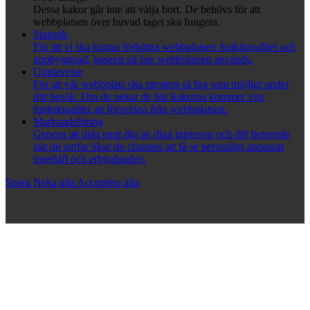
Dessa kakor går inte att välja bort. De behövs för att
webbplatsen över huvud taget ska fungera.
Statistik
För att vi ska kunna förbättra webbplatsen funktionalitet och
uppbyggnad, baserat på hur webbplatsen används.
Upplevelse
För att vår webbplats ska prestera så bra som möjligt under
ditt besök. Om du nekar de här kakorna kommer viss
funktionalitet att försvinna från webbplatsen.
Marknadsföring
Genom att dela med dig av dina intressen och ditt beteende
när du surfar ökar du chansen att få se personligt anpassat
innehåll och erbjudanden.
Spara
Neka alla
Acceptera alla