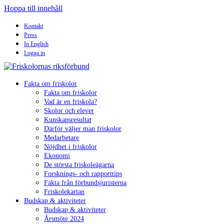
Hoppa till innehåll
Kontakt
Press
In English
Logga in
Fakta om friskolor
Fakta om friskolor
Vad är en friskola?
Skolor och elever
Kunskapsresultat
Därför väljer man friskolor
Medarbetare
Nöjdhet i friskolor
Ekonomi
De största friskoleägarna
Forsknings- och rapporttips
Fakta från förbundsjuristerna
Friskolekartan
Budskap & aktiviteter
Budskap & aktiviteter
Årsmöte 2024