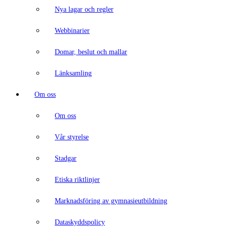
Nya lagar och regler
Webbinarier
Domar, beslut och mallar
Länksamling
Om oss
Om oss
Vår styrelse
Stadgar
Etiska riktlinjer
Marknadsföring av gymnasieutbildning
Dataskyddspolicy