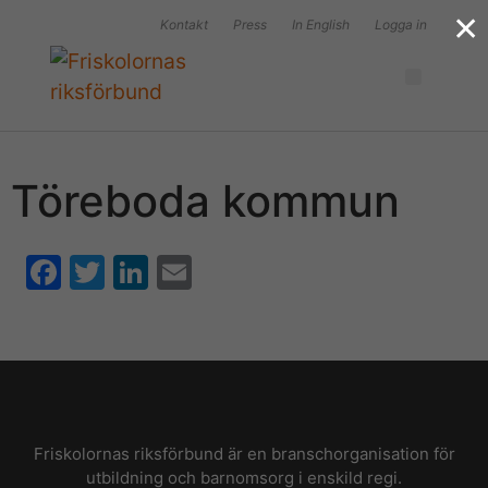
×
Kontakt
Press
In English
Logga in
Töreboda kommun
F
T
Li
E
a
w
n
m
c
itt
k
ai
e
er
e
l
b
dI
o
n
Friskolornas riksförbund är en branschorganisation för
o
utbildning och barnomsorg i enskild regi.