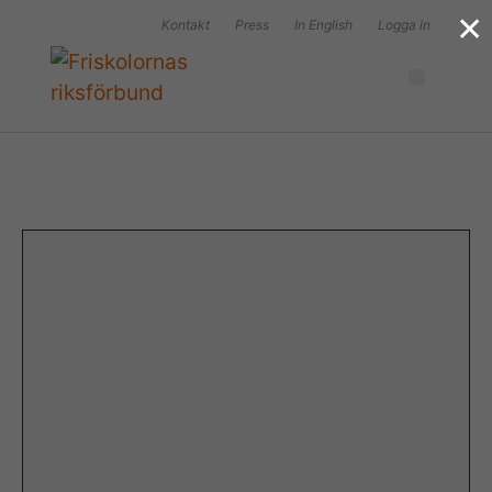
×
Kontakt
Press
In English
Logga in