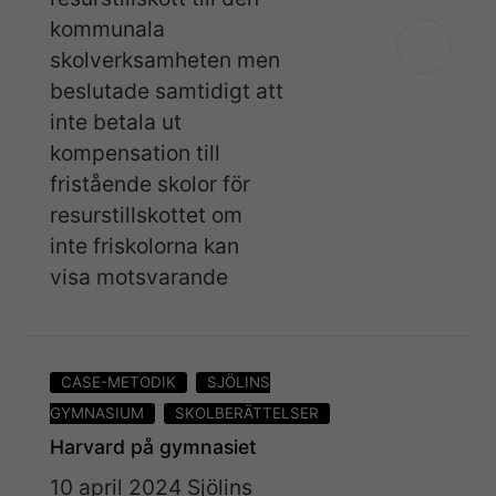
kommunala
skolverksamheten men
beslutade samtidigt att
inte betala ut
kompensation till
fristående skolor för
resurstillskottet om
inte friskolorna kan
visa motsvarande
CASE-METODIK
SJÖLINS
Nödvändiga
GYMNASIUM
SKOLBERÄTTELSER
Dessa kakor
Harvard på gymnasiet
går inte att
10 april 2024 Sjölins
välja bort. De