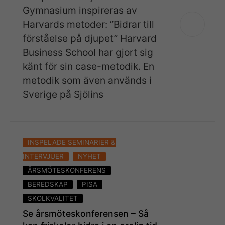
behövs för
Gymnasium inspireras av
att
Harvards metoder: ”Bidrar till
webbplatsen
förståelse på djupet” Harvard
över huvud
Business School har gjort sig
taget ska
känt för sin case-metodik. En
fungera.
metodik som även används i
Sverige på Sjölins
S
t
a
ti
INSPELADE SEMINARIER &
s
INTERVJUER
NYHET
ti
ÅRSMÖTESKONFERENS
k
BEREDSKAP
PISA
F
SKOLKVALITET
ö
Se årsmöteskonferensen – Så
r