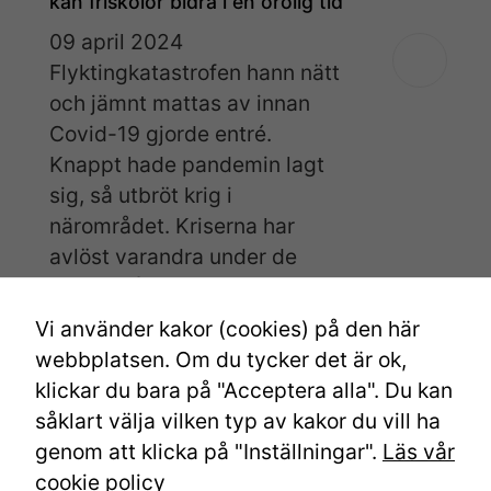
kan friskolor bidra i en orolig tid
a
tt
09 april 2024
vi
Flyktingkatastrofen hann nätt
s
och jämnt mattas av innan
k
Covid-19 gjorde entré.
a
k
Knappt hade pandemin lagt
u
sig, så utbröt krig i
n
närområdet. Kriserna har
n
avlöst varandra under de
a
senaste åren. Hur
f
ö
Vi använder kakor (cookies) på den här
r
webbplatsen. Om du tycker det är ok,
b
←
äldre
klickar du bara på "Acceptera alla". Du kan
ä
såklart välja vilken typ av kakor du vill ha
tt
genom att klicka på "Inställningar".
r
Läs vår
a
cookie policy