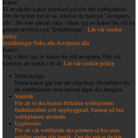
Kakor
Vi använder kakor (cookies) på den här webbplatsen.
Om du tycker det är ok, klickar du bara på "Acceptera
alla". Du kan såklart välja vilken typ av kakor du vill ha
genom att klicka på "Inställningar".
Läs vår cookie
policy
Inställningar
Neka alla
Acceptera alla
Kakor
Välj vilken typ av kakor du vill acceptera. Ditt val
kommer att sparas i ett år.
Läs vår cookie policy
Nödvändiga
Dessa kakor går inte att välja bort. De behövs för
att webbplatsen över huvud taget ska fungera.
Statistik
För att vi ska kunna förbättra webbplatsen
funktionalitet och uppbyggnad, baserat på hur
webbplatsen används.
Upplevelse
För att vår webbplats ska prestera så bra som
möjligt under ditt besök. Om du nekar de här