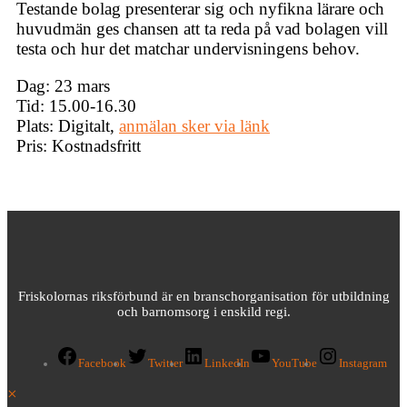
Testande bolag presenterar sig och nyfikna lärare och
huvudmän ges chansen att ta reda på vad bolagen vill
testa och hur det matchar undervisningens behov.
Dag: 23 mars
Tid: 15.00-16.30
Plats: Digitalt,
anmälan sker via länk
Pris: Kostnadsfritt
Friskolornas riksförbund är en branschorganisation för utbildning
och barnomsorg i enskild regi.
Facebook
Twitter
LinkedIn
YouTube
Instagram
×