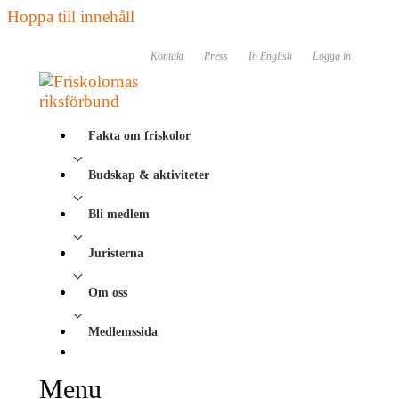
Hoppa till innehåll
Kontakt
Press
In English
Logga in
Fakta om friskolor
Budskap & aktiviteter
Bli medlem
Juristerna
Om oss
Medlemssida
Menu