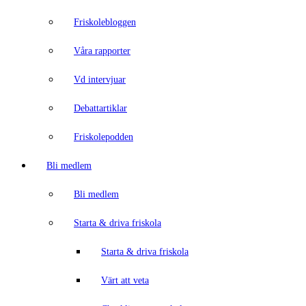
Friskolebloggen
Våra rapporter
Vd intervjuar
Debattartiklar
Friskolepodden
Bli medlem
Bli medlem
Starta & driva friskola
Starta & driva friskola
Värt att veta