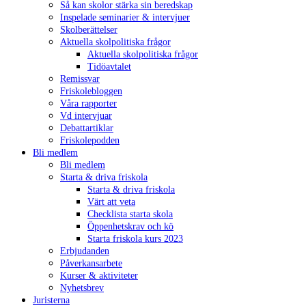
Så kan skolor stärka sin beredskap
Inspelade seminarier & intervjuer
Skolberättelser
Aktuella skolpolitiska frågor
Aktuella skolpolitiska frågor
Tidöavtalet
Remissvar
Friskolebloggen
Våra rapporter
Vd intervjuar
Debattartiklar
Friskolepodden
Bli medlem
Bli medlem
Starta & driva friskola
Starta & driva friskola
Värt att veta
Checklista starta skola
Öppenhetskrav och kö
Starta friskola kurs 2023
Erbjudanden
Påverkansarbete
Kurser & aktiviteter
Nyhetsbrev
Juristerna