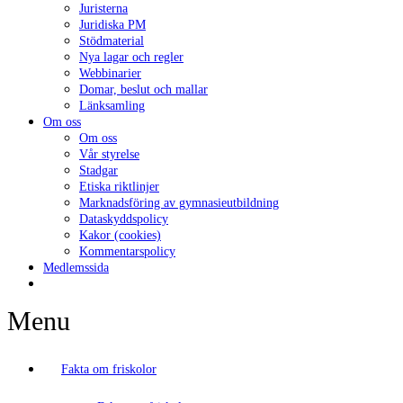
Juristerna
Juridiska PM
Stödmaterial
Nya lagar och regler
Webbinarier
Domar, beslut och mallar
Länksamling
Om oss
Om oss
Vår styrelse
Stadgar
Etiska riktlinjer
Marknadsföring av gymnasieutbildning
Dataskyddspolicy
Kakor (cookies)
Kommentarspolicy
Medlemssida
Menu
Fakta om friskolor