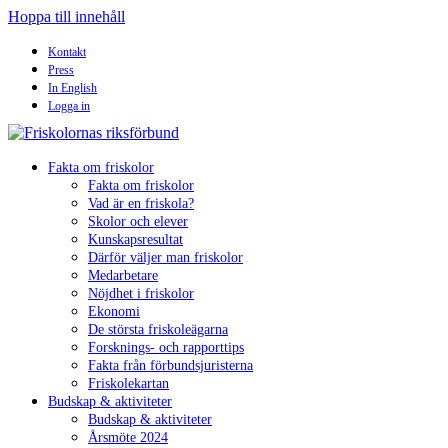
Hoppa till innehåll
Kontakt
Press
In English
Logga in
Fakta om friskolor
Fakta om friskolor
Vad är en friskola?
Skolor och elever
Kunskapsresultat
Därför väljer man friskolor
Medarbetare
Nöjdhet i friskolor
Ekonomi
De största friskoleägarna
Forsknings- och rapporttips
Fakta från förbundsjuristerna
Friskolekartan
Budskap & aktiviteter
Budskap & aktiviteter
Årsmöte 2024