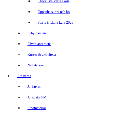
Checklista starta skola
Öppenhetskrav och kö
Starta friskola kurs 2023
Erbjudanden
Påverkansarbete
Kurser & aktiviteter
Nyhetsbrev
Juristerna
Juristerna
Juridiska PM
Stödmaterial