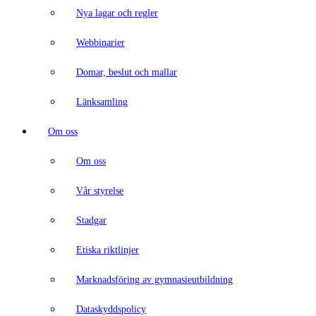
Nya lagar och regler
Webbinarier
Domar, beslut och mallar
Länksamling
Om oss
Om oss
Vår styrelse
Stadgar
Etiska riktlinjer
Marknadsföring av gymnasieutbildning
Dataskyddspolicy