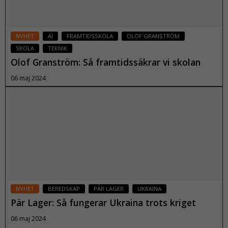
NYHET
AI
FRAMTIDSSKOLA
OLOF GRANSTRÖM
SKOLA
TEKNIK
Olof Granström: Så framtidssäkrar vi skolan
06 maj 2024
Läs mer
NYHET
BEREDSKAP
PÄR LAGER
UKRAINA
Pär Lager: Så fungerar Ukraina trots kriget
06 maj 2024