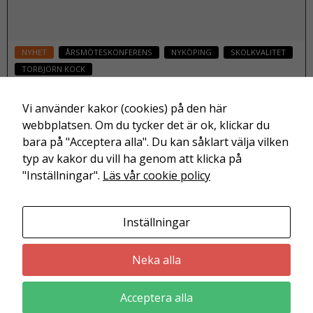
NYHET
ÅRSMÖTESKONFERENS
NYKÖPING
SKOLKVALITET
TORBJÖRN KOCK
Nödvändiga
Torbjörn Kock (S): Så kan vi mäta kvalitet i
Dessa kakor
skolan
Vi använder kakor (cookies) på den här
går inte att
webbplatsen. Om du tycker det är ok, klickar du
06 maj 2024
välja bort. De
bara på "Acceptera alla". Du kan såklart välja vilken
behövs för
typ av kakor du vill ha genom att klicka på
att
Läs mer
"Inställningar".
Läs vår cookie policy
webbplatsen
över huvud
taget ska
Inställningar
fungera.
Friskolornas riksförbund är en branschorganisation för
utbildning och barnomsorg i enskild regi.
Neka alla
S
t
Acceptera alla
a