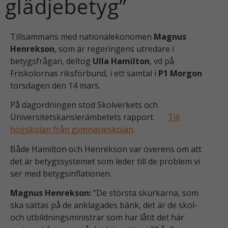
glädjebetyg”
k
Tillsammans med nationalekonomen
Magnus
Henrekson
, som är regeringens utredare i
betygsfrågan, deltog
Ulla Hamilton
, vd på
Friskolornas riksförbund, i ett samtal i
P1 Morgon
torsdagen den 14 mars.
På dagordningen stod Skolverkets och
Universitetskanslerämbetets rapport
Till
högskolan från gymnasieskolan
.
Både Hamilton och Henrekson var överens om att
det är betygssystemet som leder till de problem vi
ser med betygsinflationen.
Magnus Henrekson:
”De största skurkarna, som
ska sättas på de anklagades bänk, det är de skol-
och utbildningsministrar som har låtit det här