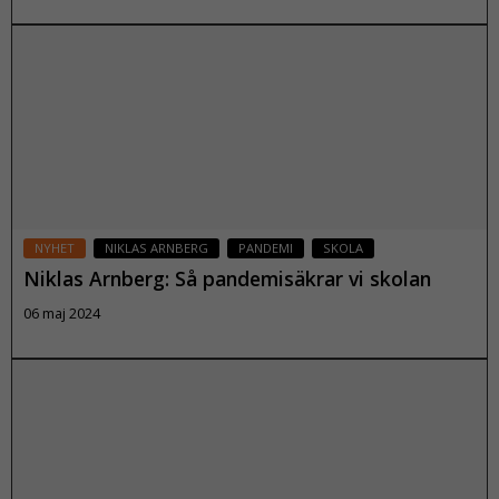
Läs mer
NYHET
NIKLAS ARNBERG
PANDEMI
SKOLA
Niklas Arnberg: Så pandemisäkrar vi skolan
06 maj 2024
Läs mer