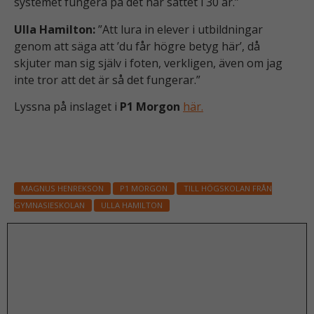
systemet fungera på det här sättet i 30 år.”
Ulla Hamilton:
”Att lura in elever i utbildningar
genom att säga att ’du får högre betyg här’, då
skjuter man sig själv i foten, verkligen, även om jag
inte tror att det är så det fungerar.”
Lyssna på inslaget i
P1 Morgon
här.
MAGNUS HENREKSON
P1 MORGON
TILL HÖGSKOLAN FRÅN
GYMNASIESKOLAN
ULLA HAMILTON