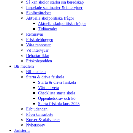
Så kan skolor stärka sin beredskap
Inspelade seminarier & intervjuer
Skolberättelser
Aktuella skolpolitiska frågor
Aktuella skolpolitiska frågor
Tidöavtalet
Remissvar
Friskolebloggen
Våra rapporter
Vd intervjuar
Debattartiklar
Friskolepodden
Bli medlem
Bli medlem
Starta & driva friskola
Starta & driva friskola
Värt att veta
Checklista starta skola
Öppenhetskrav och kö
Starta friskola kurs 2023
Erbjudanden
Påverkansarbete
Kurser & aktiviteter
Nyhetsbrev
Juristerna