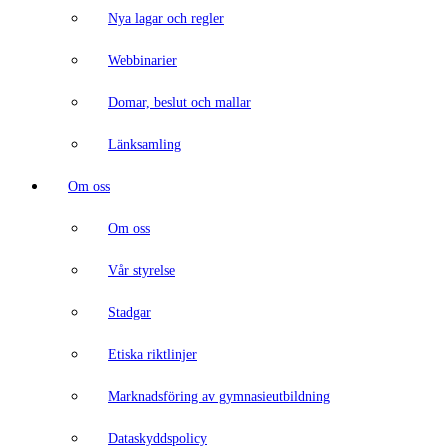
Nya lagar och regler
Webbinarier
Domar, beslut och mallar
Länksamling
Om oss
Om oss
Vår styrelse
Stadgar
Etiska riktlinjer
Marknadsföring av gymnasieutbildning
Dataskyddspolicy