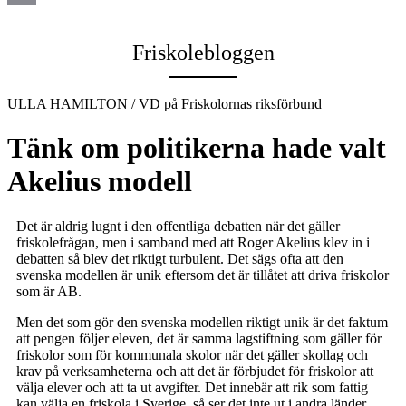
Email
Friskolebloggen
ULLA HAMILTON / VD på Friskolornas riksförbund
Tänk om politikerna hade valt
Akelius modell
Det är aldrig lugnt i den offentliga debatten när det gäller
friskolefrågan, men i samband med att Roger Akelius klev in i
debatten så blev det riktigt turbulent. Det sägs ofta att den
svenska modellen är unik eftersom det är tillåtet att driva friskolor
som är AB.
Men det som gör den svenska modellen riktigt unik är det faktum
att pengen följer eleven, det är samma lagstiftning som gäller för
friskolor som för kommunala skolor när det gäller skollag och
krav på verksamheterna och att det är förbjudet för friskolor att
välja elever och att ta ut avgifter. Det innebär att rik som fattig
kan välja en friskola i Sverige, så ser det inte ut i andra länder.