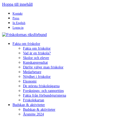
Hoppa till innehåll
Kontakt
Press
In English
Logga in
Fakta om friskolor
Fakta om friskolor
Vad är en friskola?
Skolor och elever
Kunskapsresultat
Därför väljer man friskolor
Medarbetare
Nöjdhet i friskolor
Ekonomi
De största friskoleägarna
Forsknings- och rapporttips
Fakta från förbundsjuristerna
Friskolekartan
Budskap & aktiviteter
Budskap & aktiviteter
Årsmöte 2024