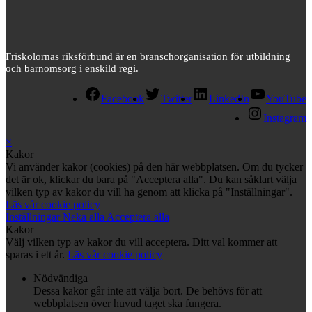
Friskolornas riksförbund är en branschorganisation för utbildning
och barnomsorg i enskild regi.
Facebook
Twitter
LinkedIn
YouTube
Instagram
×
Kakor
Vi använder kakor (cookies) på den här webbplatsen. Om du tycker
det är ok, klickar du bara på "Acceptera alla". Du kan såklart välja
vilken typ av kakor du vill ha genom att klicka på "Inställningar".
Läs vår cookie policy
Inställningar
Neka alla
Acceptera alla
Kakor
Välj vilken typ av kakor du vill acceptera. Ditt val kommer att
sparas i ett år.
Läs vår cookie policy
Nödvändiga
Dessa kakor går inte att välja bort. De behövs för att
webbplatsen över huvud taget ska fungera.