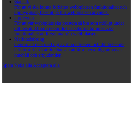
Statistik
För att vi ska kunna förbättra webbplatsen funktionalitet och
uppbyggnad, baserat på hur webbplatsen används.
Upplevelse
För att vår webbplats ska prestera så bra som möjligt under
ditt besök. Om du nekar de här kakorna kommer viss
funktionalitet att försvinna från webbplatsen.
Marknadsföring
Genom att dela med dig av dina intressen och ditt beteende
när du surfar ökar du chansen att få se personligt anpassat
innehåll och erbjudanden.
Spara
Neka alla
Acceptera alla