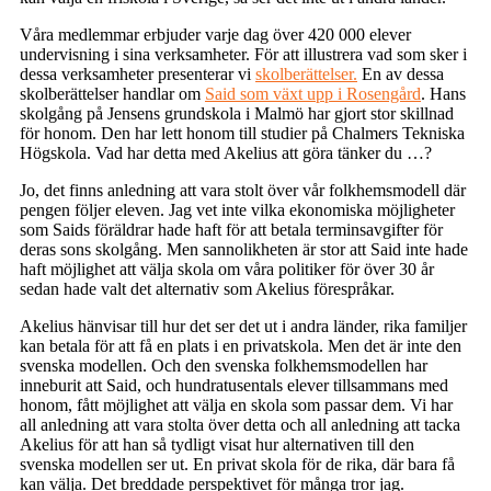
Våra medlemmar erbjuder varje dag över 420 000 elever
undervisning i sina verksamheter. För att illustrera vad som sker i
dessa verksamheter presenterar vi
skolberättelser.
En av dessa
skolberättelser handlar om
Said som växt upp i Rosengård
. Hans
skolgång på Jensens grundskola i Malmö har gjort stor skillnad
för honom. Den har lett honom till studier på Chalmers Tekniska
Högskola. Vad har detta med Akelius att göra tänker du …?
Jo, det finns anledning att vara stolt över vår folkhemsmodell där
pengen följer eleven. Jag vet inte vilka ekonomiska möjligheter
som Saids föräldrar hade haft för att betala terminsavgifter för
deras sons skolgång. Men sannolikheten är stor att Said inte hade
haft möjlighet att välja skola om våra politiker för över 30 år
sedan hade valt det alternativ som Akelius förespråkar.
Akelius hänvisar till hur det ser det ut i andra länder, rika familjer
kan betala för att få en plats i en privatskola. Men det är inte den
svenska modellen. Och den svenska folkhemsmodellen har
inneburit att Said, och hundratusentals elever tillsammans med
honom, fått möjlighet att välja en skola som passar dem. Vi har
all anledning att vara stolta över detta och all anledning att tacka
Akelius för att han så tydligt visat hur alternativen till den
svenska modellen ser ut. En privat skola för de rika, där bara få
kan välja. Det breddade perspektivet för många tror jag.