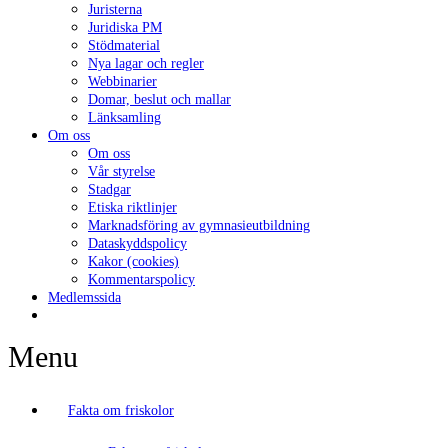
Juristerna
Juridiska PM
Stödmaterial
Nya lagar och regler
Webbinarier
Domar, beslut och mallar
Länksamling
Om oss
Om oss
Vår styrelse
Stadgar
Etiska riktlinjer
Marknadsföring av gymnasieutbildning
Dataskyddspolicy
Kakor (cookies)
Kommentarspolicy
Medlemssida
Menu
Fakta om friskolor