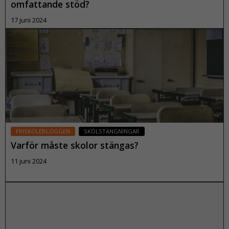
omfattande stöd?
17 juni 2024
Läs mer
FRISKOLEBLOGGEN
SKOLSTÄNGNINGAR
Varför måste skolor stängas?
Nödvändiga
Dessa kakor
11 juni 2024
går inte att
välja bort. De
Läs mer
behövs för
att
webbplatsen
över huvud