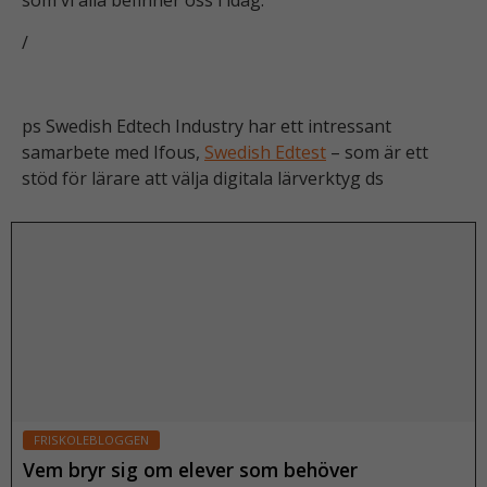
som vi alla befinner oss i idag.
/
ps Swedish Edtech Industry har ett intressant
samarbete med Ifous,
Swedish Edtest
– som är ett
stöd för lärare att välja digitala lärverktyg ds
FRISKOLEBLOGGEN
Vem bryr sig om elever som behöver