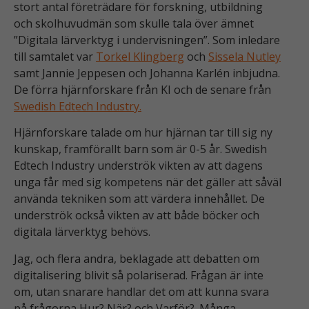
stort antal företrädare för forskning, utbildning
och skolhuvudmän som skulle tala över ämnet
”Digitala lärverktyg i undervisningen”. Som inledare
till samtalet var
Torkel Klingberg
och
Sissela Nutley
samt Jannie Jeppesen och Johanna Karlén inbjudna.
De förra hjärnforskare från KI och de senare från
Swedish Edtech Industry.
Hjärnforskare talade om hur hjärnan tar till sig ny
kunskap, framförallt barn som är 0-5 år. Swedish
Edtech Industry underströk vikten av att dagens
unga får med sig kompetens när det gäller att såväl
använda tekniken som att värdera innehållet. De
underströk också vikten av att både böcker och
digitala lärverktyg behövs.
Jag, och flera andra, beklagade att debatten om
digitalisering blivit så polariserad. Frågan är inte
om, utan snarare handlar det om att kunna svara
på frågorna Hur? När? och Varför?. Många