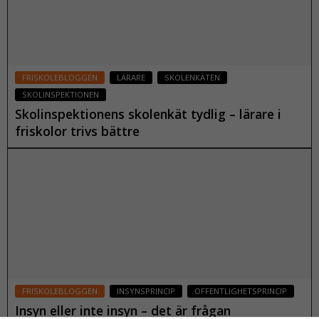
taget ska
fungera.
S
FRISKOLEBLOGGEN
LÄRARE
SKOLENKÄTEN
t
SKOLINSPEKTIONEN
a
Skolinspektionens skolenkät tydlig – lärare i
ti
friskolor trivs bättre
s
10 juni 2024
ti
k
F
Läs mer
ö
r
a
tt
vi
s
FRISKOLEBLOGGEN
INSYNSPRINCIP
OFFENTLIGHETSPRINCIP
k
Insyn eller inte insyn – det är frågan
a