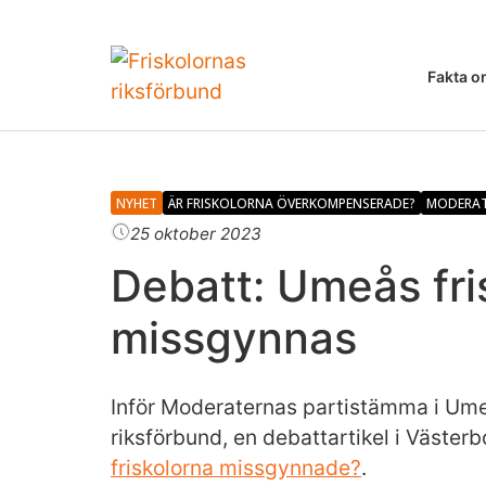
Fakta o
NYHET
ÄR FRISKOLORNA ÖVERKOMPENSERADE?
MODERA
25 oktober 2023
Debatt: Umeås fri
missgynnas
Inför Moderaternas partistämma i Um
riksförbund, en debattartikel i Väste
friskolorna missgynnade?
.