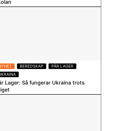
kolan
6 maj 2024
Läs mer
NYHET
BEREDSKAP
PÄR LAGER
UKRAINA
är Lager: Så fungerar Ukraina trots
riget
6 maj 2024
Läs mer