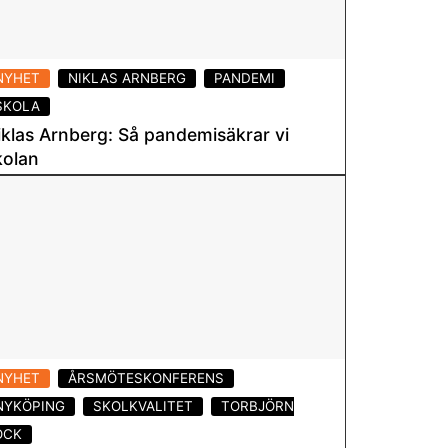
NYHET
NIKLAS ARNBERG
PANDEMI
SKOLA
iklas Arnberg: Så pandemisäkrar vi
kolan
6 maj 2024
Läs mer
NYHET
ÅRSMÖTESKONFERENS
NYKÖPING
SKOLKVALITET
TORBJÖRN
OCK