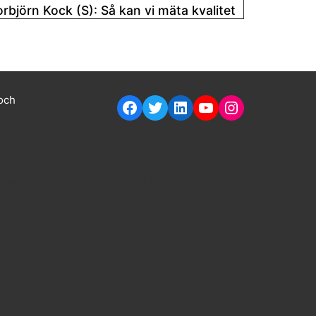
orbjörn Kock (S): Så kan vi mäta kvalitet
skolan
6 maj 2024
Läs mer
 och
ptera alla". Du kan såklart välja vilken typ av
a.