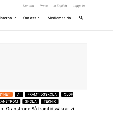
Kontakt
Press
In English
Logga in
isterna
Om oss
Medlemssida
NYHET
AI
FRAMTIDSSKOLA
OLOF
RANSTRÖM
SKOLA
TEKNIK
lof Granström: Så framtidssäkrar vi