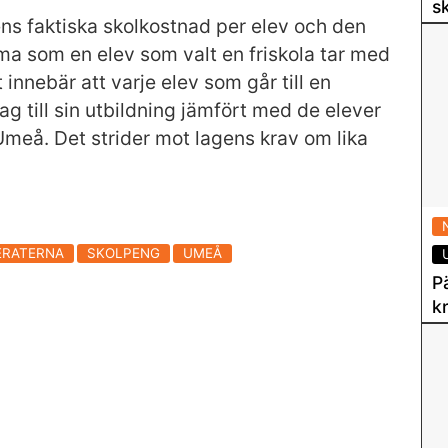
s
ns faktiska skolkostnad per elev och den
0
a som en elev som valt en friskola tar med
t innebär att varje elev som går till en
rag till sin utbildning jämfört med de elever
Umeå. Det strider mot lagens krav om lika
RATERNA
SKOLPENG
UMEÅ
P
k
0