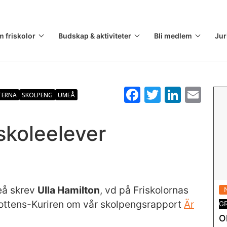
m friskolor
Budskap & aktiviteter
Bli medlem
Jur
F
T
Li
E
TERNA
SKOLPENG
UMEÅ
a
w
n
m
c
itt
k
ai
skoleelever
e
er
e
l
b
dI
o
n
o
eå skrev
Ulla Hamilton
, vd på Friskolornas
rbottens-Kuriren om vår skolpengsrapport
k
Är
G
O