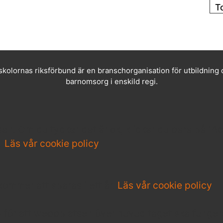
T
i 
0
skolornas riksförbund är en branschorganisation för utbildning
barnomsorg i enskild regi.
. Om du tycker det är ok, klickar du bara på "Acce
".
Läs vår cookie policy
 kommer att sparas i ett år.
Läs vår cookie policy
s för att webbplatsen över huvud taget ska funger