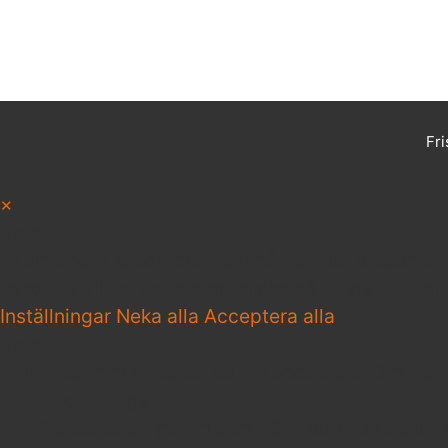
Fri
×
Kakor
Vi använder kakor (cookies) på den här webbplatsen
kakor du vill ha genom att klicka på "Inställningar
Inställningar
Neka alla
Acceptera alla
Kakor
Välj vilken typ av kakor du vill acceptera. Ditt val
Nödvändiga
Dessa kakor går inte att välja bort. De behöv