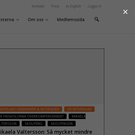
Kontakt
Press
In English
Logga in
×
isterna
Om oss
Medlemssida
NSPELADE SEMINARIER & INTERVJUER
VD INTERVJUAR
ÄR FRISKOLORNA ÖVERKOMPENSERADE?
MIKAELA
LTERSSON
SKOLPENG
SKOLPENGEN
ikaela Valtersson: Så mycket mindre