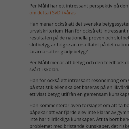
Per Måhl har ett intressant perspektiv på d
om detta i SvD i våras
.
Han menar också att det svenska betygssyste
urvalskriterium. Han för också ett intressant
resultaten på de nationella proven och slutbe
slutbetyg är högre än resultatet på det natione
lärarna sätter glädjebetyg?
Per Måhl menar att betyg och den feedback de 
svårt i skolan.
Han för också ett intressant resonemang om v
på statistik eller ska det baseras på en likvär
ett visst betyg utifrån en gemensam kunskap
Han kommenterar även förslaget om att ta bo
påpekar att var fjärde elev inte klarar av gymn
inte har tillräckliga kunskaper. Att ta bort be
problemet med bristande kunskaper, det risker