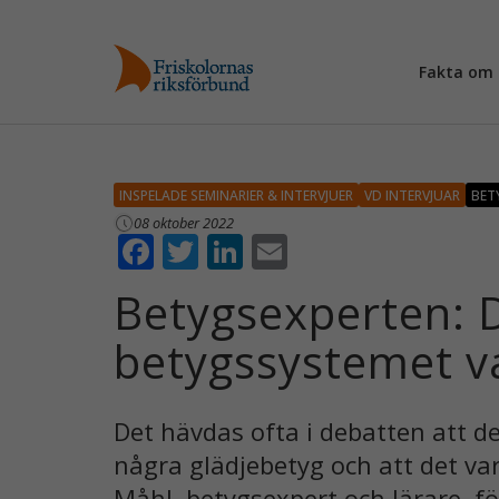
Fakta om 
INSPELADE SEMINARIER & INTERVJUER
VD INTERVJUAR
BET
08 oktober 2022
F
T
Li
E
ac
w
n
m
Betygsexperten: D
e
itt
k
ai
betygssystemet var
b
er
e
l
o
dI
o
n
Det hävdas ofta i debatten att d
k
några glädjebetyg och att det var
Måhl, betygsexpert och lärare, f