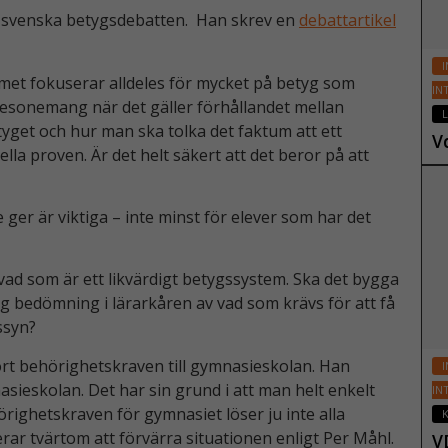
en svenska betygsdebatten. Han skrev en
debattartikel
I
met fokuserar alldeles för mycket på betyg som
IN
 resonemang när det gäller förhållandet mellan
L
tyget och hur man ska tolka det faktum att ett
V
lla proven. Är det helt säkert att det beror på att
16
ger är viktiga – inte minst för elever som har det
ad som är ett likvärdigt betygssystem. Ska det bygga
dig bedömning i lärarkåren av vad som krävs för att få
ssyn?
rt behörighetskraven till gymnasieskolan. Han
I
asieskolan. Det har sin grund i att man helt enkelt
IN
hörighetskraven för gymnasiet löser ju inte alla
K
ar tvärtom att förvärra situationen enligt Per Måhl.
V