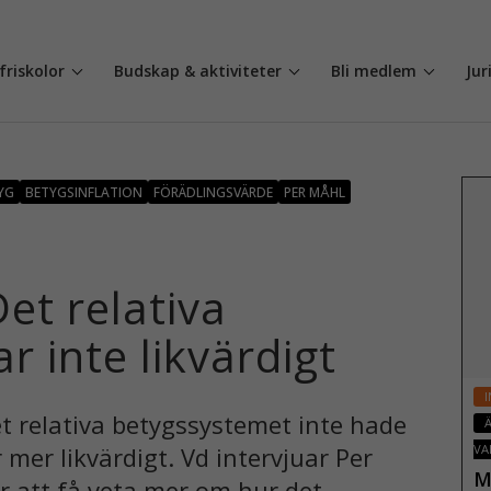
friskolor
Budskap & aktiviteter
Bli medlem
Jur
YG
BETYGSINFLATION
FÖRÄDLINGSVÄRDE
PER MÅHL
et relativa
 inte likvärdigt
I
et relativa betygssystemet inte hade
 mer likvärdigt. Vd intervjuar Per
VA
M
ör att få veta mer om hur det