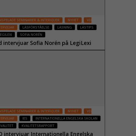
NSPELADE SEMINARIER & INTERVJUER
NYHET
VD
TERVJUAR
LÄSFÖRSTÅELSE
LÄSNING
LÄSTIPS
EGILEXI
SOFIA NORÉN
d intervjuar Sofia Norén på LegiLexi
 juni 2023
Läs mer
NSPELADE SEMINARIER & INTERVJUER
NYHET
VD
TERVJUAR
IES
INTERNATIONELLA ENGELSKA SKOLAN
VALITET
KVALITETSRAPPORT
D intervjuar Internationella Engelska