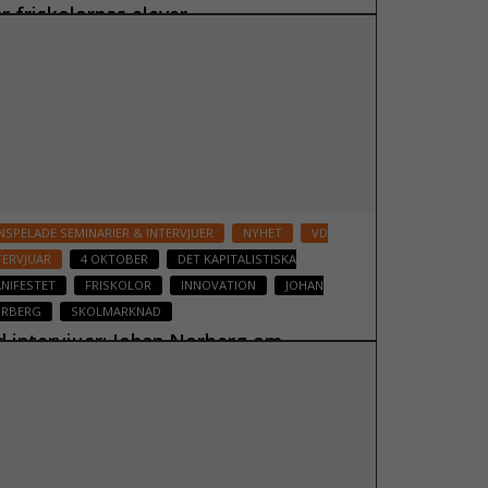
år friskolornas elever
 oktober 2023
Läs mer
NSPELADE SEMINARIER & INTERVJUER
NYHET
VD
TERVJUAR
4 OKTOBER
DET KAPITALISTISKA
NIFESTET
FRISKOLOR
INNOVATION
JOHAN
RBERG
SKOLMARKNAD
d intervjuar: Johan Norberg om
kolföretagande
 oktober 2023
Läs mer