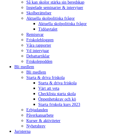
Så kan skolor stärka sin beredskap
Inspelade seminarier & intervjuer
Skolberättelser
Aktuella skolpolitiska frågor
Aktuella skolpolitiska frågor
Tidöavtalet
Remissvar
Friskolebloggen
Våra rapporter
Vd intervjuar
Debattartiklar
Friskolepodden
Bli medlem
Bli medlem
Starta & driva friskola
Starta & driva friskola
Värt att veta
Checklista starta skola
Öppenhetskrav och kö
Starta friskola kurs 2023
Erbjudanden
Påverkansarbete
Kurser & aktiviteter
Nyhetsbrev
Juristerna