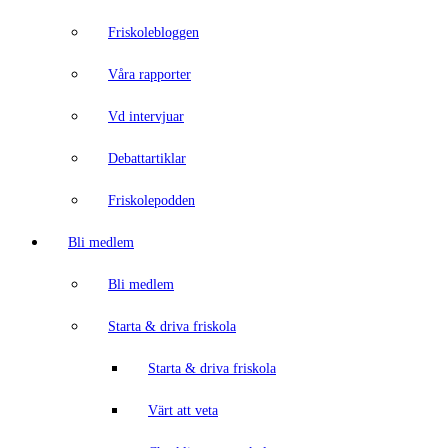
Friskolebloggen
Våra rapporter
Vd intervjuar
Debattartiklar
Friskolepodden
Bli medlem
Bli medlem
Starta & driva friskola
Starta & driva friskola
Värt att veta