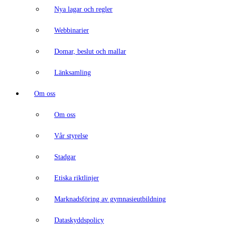
Nya lagar och regler
Webbinarier
Domar, beslut och mallar
Länksamling
Om oss
Om oss
Vår styrelse
Stadgar
Etiska riktlinjer
Marknadsföring av gymnasieutbildning
Dataskyddspolicy