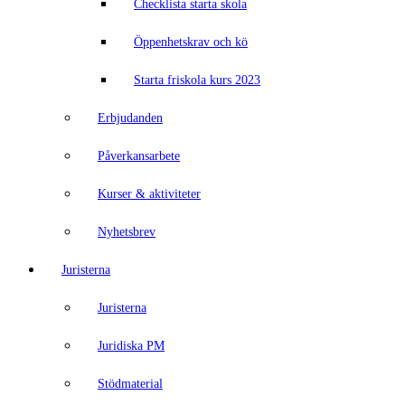
Checklista starta skola
Öppenhetskrav och kö
Starta friskola kurs 2023
Erbjudanden
Påverkansarbete
Kurser & aktiviteter
Nyhetsbrev
Juristerna
Juristerna
Juridiska PM
Stödmaterial