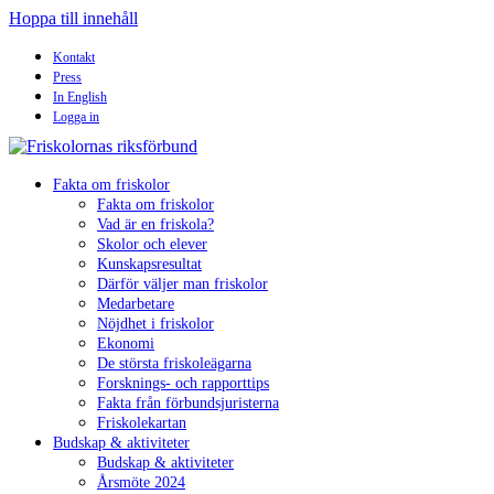
Hoppa till innehåll
Kontakt
Press
In English
Logga in
Fakta om friskolor
Fakta om friskolor
Vad är en friskola?
Skolor och elever
Kunskapsresultat
Därför väljer man friskolor
Medarbetare
Nöjdhet i friskolor
Ekonomi
De största friskoleägarna
Forsknings- och rapporttips
Fakta från förbundsjuristerna
Friskolekartan
Budskap & aktiviteter
Budskap & aktiviteter
Årsmöte 2024