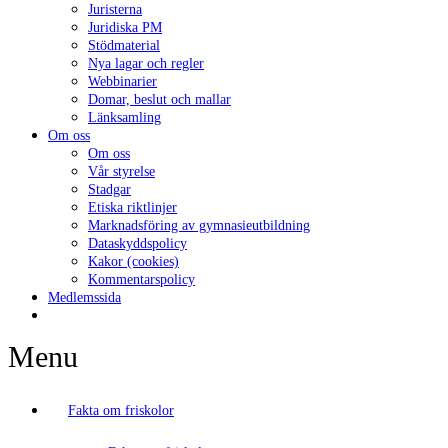
Juristerna
Juridiska PM
Stödmaterial
Nya lagar och regler
Webbinarier
Domar, beslut och mallar
Länksamling
Om oss
Om oss
Vår styrelse
Stadgar
Etiska riktlinjer
Marknadsföring av gymnasieutbildning
Dataskyddspolicy
Kakor (cookies)
Kommentarspolicy
Medlemssida
Menu
Fakta om friskolor