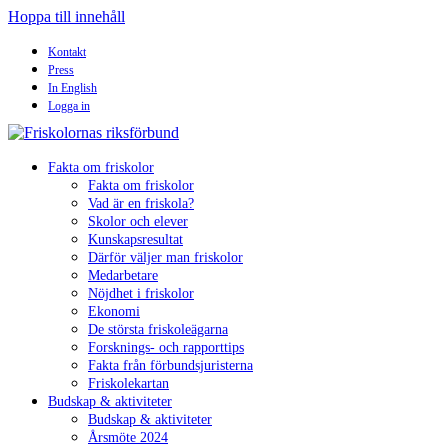
Hoppa till innehåll
Kontakt
Press
In English
Logga in
Fakta om friskolor
Fakta om friskolor
Vad är en friskola?
Skolor och elever
Kunskapsresultat
Därför väljer man friskolor
Medarbetare
Nöjdhet i friskolor
Ekonomi
De största friskoleägarna
Forsknings- och rapporttips
Fakta från förbundsjuristerna
Friskolekartan
Budskap & aktiviteter
Budskap & aktiviteter
Årsmöte 2024