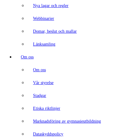
Nya lagar och regler
Webbinarier
Domar, beslut och mallar
Länksamling
Om oss
Om oss
Vår styrelse
Stadgar
Etiska riktlinjer
Marknadsföring av gymnasieutbildning
Dataskyddspolicy