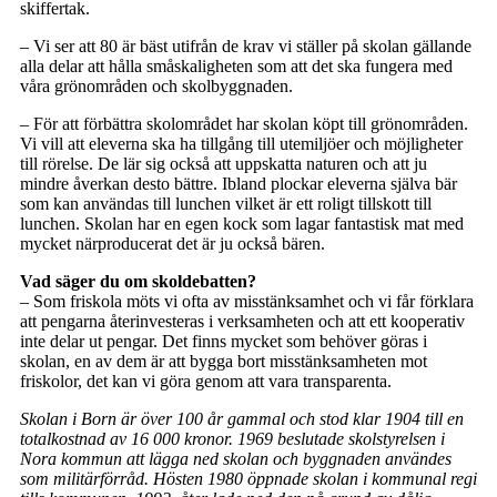
skiffertak.
– Vi ser att 80 är bäst utifrån de krav vi ställer på skolan gällande
alla delar att hålla småskaligheten som att det ska fungera med
våra grönområden och skolbyggnaden.
– För att förbättra skolområdet har skolan köpt till grönområden.
Vi vill att eleverna ska ha tillgång till utemiljöer och möjligheter
till rörelse. De lär sig också att uppskatta naturen och att ju
mindre åverkan desto bättre. Ibland plockar eleverna själva bär
som kan användas till lunchen vilket är ett roligt tillskott till
lunchen. Skolan har en egen kock som lagar fantastisk mat med
mycket närproducerat det är ju också bären.
Vad säger du om skoldebatten?
– Som friskola möts vi ofta av misstänksamhet och vi får förklara
att pengarna återinvesteras i verksamheten och att ett kooperativ
inte delar ut pengar. Det finns mycket som behöver göras i
skolan, en av dem är att bygga bort misstänksamheten mot
friskolor, det kan vi göra genom att vara transparenta.
Skolan i Born är över 100 år gammal och stod klar 1904 till en
totalkostnad av 16 000 kronor. 1969 beslutade skolstyrelsen i
Nora kommun att lägga ned skolan och byggnaden användes
som militärförråd. Hösten 1980 öppnade skolan i kommunal regi