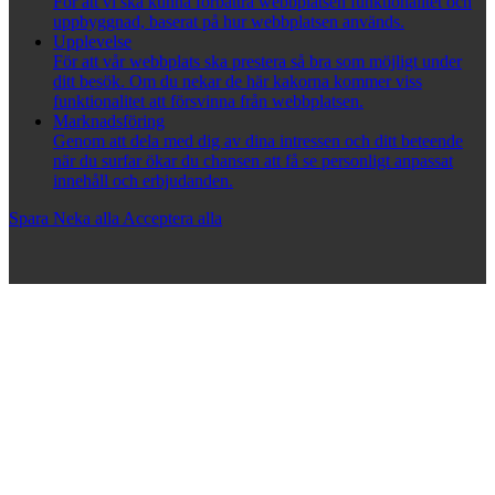
För att vi ska kunna förbättra webbplatsen funktionalitet och
uppbyggnad, baserat på hur webbplatsen används.
Upplevelse
För att vår webbplats ska prestera så bra som möjligt under
ditt besök. Om du nekar de här kakorna kommer viss
funktionalitet att försvinna från webbplatsen.
Marknadsföring
Genom att dela med dig av dina intressen och ditt beteende
när du surfar ökar du chansen att få se personligt anpassat
innehåll och erbjudanden.
Spara
Neka alla
Acceptera alla