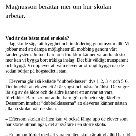
Magnusson berättar mer om hur skolan
arbetar.
Vad är det bästa med er skola?
– Jag skulle säga att trygghet och inkludering genomsyrar allt. Vi
jobbar med att dämpa möjligheter till mobbing genom vårt
faddersystem. Ju mer barn och föräldrar känner varandra desto
mer kan vi bygga bort tråkiga inslag. Det blir väldigt transparant
och tryggt. Vi upplever att våra elever är otroligt trygga när de
sedan börjar på högstadiet i stan.
– Eleverna går i så kallade ”dubbelklasser” dvs 1-2, 3-4 och 5-6.
Det innebär att eleven ett år är yngst och nästa år äldst. De yngre
lär sig av de äldre och de äldre känner ett ansvar att vara
förebilder. Barn ser hur andra barn gör och beter sig därefter.
Dessutom innebär ”dubbelklasserna” att eleverna känner nästan
alla på skolan när de slutar.
– Eftersom skolan är liten kan vi också fånga upp de elever som
har större utmaningar, det är svårare i en större skola.
– En annan fördel med att vara en liten skola är att vi alltid har tid