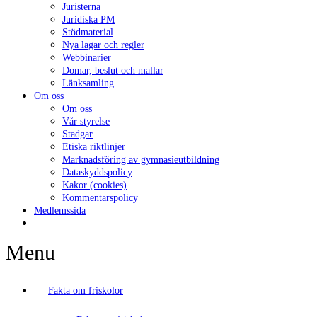
Juristerna
Juridiska PM
Stödmaterial
Nya lagar och regler
Webbinarier
Domar, beslut och mallar
Länksamling
Om oss
Om oss
Vår styrelse
Stadgar
Etiska riktlinjer
Marknadsföring av gymnasieutbildning
Dataskyddspolicy
Kakor (cookies)
Kommentarspolicy
Medlemssida
Menu
Fakta om friskolor