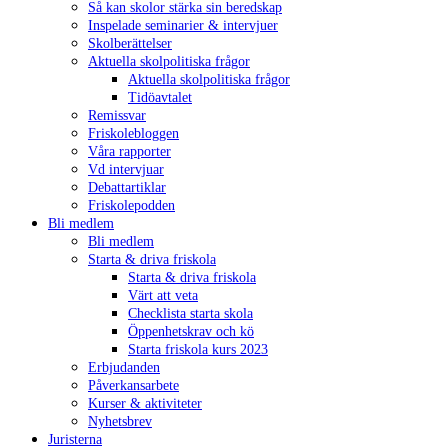
Så kan skolor stärka sin beredskap
Inspelade seminarier & intervjuer
Skolberättelser
Aktuella skolpolitiska frågor
Aktuella skolpolitiska frågor
Tidöavtalet
Remissvar
Friskolebloggen
Våra rapporter
Vd intervjuar
Debattartiklar
Friskolepodden
Bli medlem
Bli medlem
Starta & driva friskola
Starta & driva friskola
Värt att veta
Checklista starta skola
Öppenhetskrav och kö
Starta friskola kurs 2023
Erbjudanden
Påverkansarbete
Kurser & aktiviteter
Nyhetsbrev
Juristerna