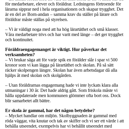
för medarbetare, elever och föräldrar. Ledningens förtroende för
lärarna sipprar ned i hela organisationen och skapar trygghet. Det
är en del av Born-andan – samma krav du ställer på lärare och
föräldrar måste ställas på styrelsen.
– Vi är väldigt noga med att ha hög lärartäthet och små klasser.
Våra medarbetare trivs och har varit med länge – det ger trygghet
och kontinuitet.
Föräldraengagemanget är viktigt. Hur påverkar det
verksamheten?
– Vi brukar säga att för varje spik en förälder slår i spar vi 500
kronor som vi kan lägga på lärartäthet och skolan. På så sätt
räcker skolpengen längre. Skolan har även arbetsdagar då alla
hjälps åt med skolan och skolgården.
– Utan föräldrarnas engagemang hade vi inte lyckats klara alla
utmaningar i 30 år. Det hade aldrig gått. Som friskola måste vi
hålla uppdaterade men kommunen glömmer ofta bort oss. Dock
blir samarbetet allt bättre.
Er skola är gammal, har det någon betydelse?
– Mycket handlar om miljön. Skolbyggnaden är gammal med
röda väggar, vita knutar och tak av skiffer och vi ser ett värde i att
behålla utseendet, exempelvis har vi behållit utseendet med