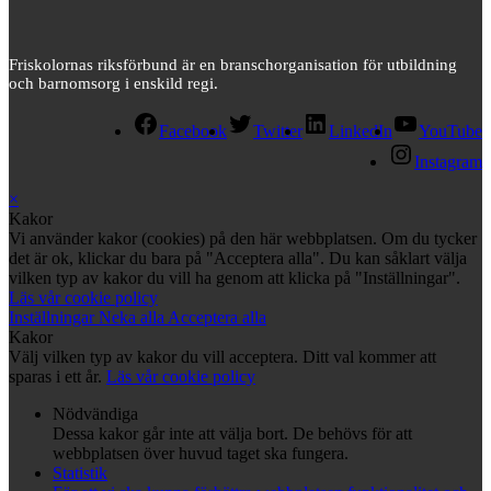
Friskolornas riksförbund är en branschorganisation för utbildning
och barnomsorg i enskild regi.
Facebook
Twitter
LinkedIn
YouTube
Instagram
×
Kakor
Vi använder kakor (cookies) på den här webbplatsen. Om du tycker
det är ok, klickar du bara på "Acceptera alla". Du kan såklart välja
vilken typ av kakor du vill ha genom att klicka på "Inställningar".
Läs vår cookie policy
Inställningar
Neka alla
Acceptera alla
Kakor
Välj vilken typ av kakor du vill acceptera. Ditt val kommer att
sparas i ett år.
Läs vår cookie policy
Nödvändiga
Dessa kakor går inte att välja bort. De behövs för att
webbplatsen över huvud taget ska fungera.
Statistik