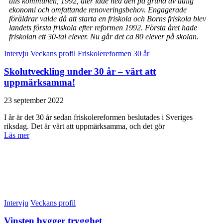
tills kommunen, 1992, åter lade ned den på grund av dålig
ekonomi och omfattande renoveringsbehov. Engagerade
föräldrar valde då att starta en friskola och Borns friskola blev
landets första friskola efter reformen 1992. Första året hade
friskolan ett 30-tal elever. Nu går det ca 80 elever på skolan.
Intervju
Veckans profil
Friskolereformen 30 år
Skolutveckling under 30 år – värt att
uppmärksamma!
23 september 2022
I år är det 30 år sedan friskolereformen beslutades i Sveriges
riksdag. Det är värt att uppmärksamma, och det gör
Läs mer
Intervju
Veckans profil
Vinsten bygger trygghet