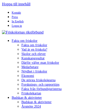
Hoppa till innehåll
Kontakt
Press
In English
Logga in
Fakta om friskolor
Fakta om friskolor
Vad är en friskola?
Skolor och elever
Kunskapsresultat
Därför väljer man friskolor
Medarbetare
Nöjdhet i friskolor
Ekonomi
De största friskoleägarna
Forsknings- och rapporttips
Fakta från förbundsjuristerna
Friskolekartan
Budskap & aktiviteter
Budskap & aktiviteter
Årsmöte 2024