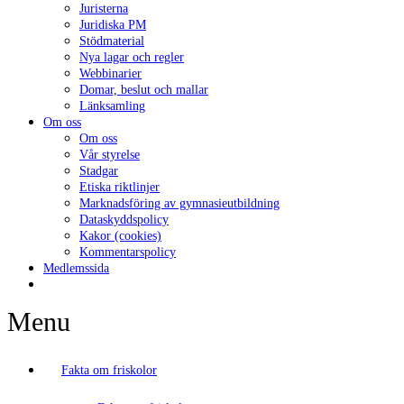
Juristerna
Juridiska PM
Stödmaterial
Nya lagar och regler
Webbinarier
Domar, beslut och mallar
Länksamling
Om oss
Om oss
Vår styrelse
Stadgar
Etiska riktlinjer
Marknadsföring av gymnasieutbildning
Dataskyddspolicy
Kakor (cookies)
Kommentarspolicy
Medlemssida
Menu
Fakta om friskolor