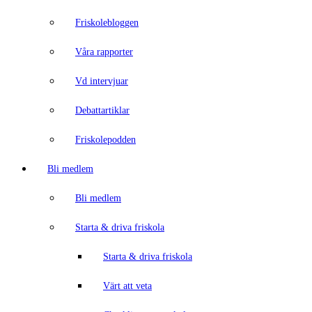
Friskolebloggen
Våra rapporter
Vd intervjuar
Debattartiklar
Friskolepodden
Bli medlem
Bli medlem
Starta & driva friskola
Starta & driva friskola
Värt att veta