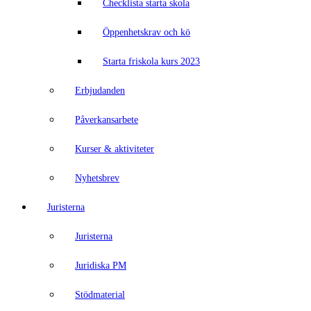
Checklista starta skola
Öppenhetskrav och kö
Starta friskola kurs 2023
Erbjudanden
Påverkansarbete
Kurser & aktiviteter
Nyhetsbrev
Juristerna
Juristerna
Juridiska PM
Stödmaterial