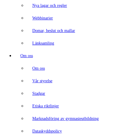
Nya lagar och regler
Webbinarier
Domar, beslut och mallar
Länksamling
Om oss
Om oss
Vår styrelse
Stadgar
Etiska riktlinjer
Marknadsföring av gymnasieutbildning
Dataskyddspolicy