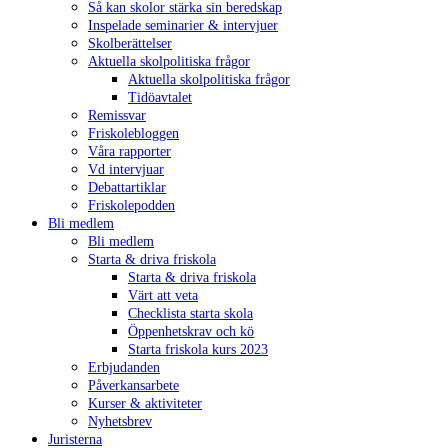
Så kan skolor stärka sin beredskap
Inspelade seminarier & intervjuer
Skolberättelser
Aktuella skolpolitiska frågor
Aktuella skolpolitiska frågor
Tidöavtalet
Remissvar
Friskolebloggen
Våra rapporter
Vd intervjuar
Debattartiklar
Friskolepodden
Bli medlem
Bli medlem
Starta & driva friskola
Starta & driva friskola
Värt att veta
Checklista starta skola
Öppenhetskrav och kö
Starta friskola kurs 2023
Erbjudanden
Påverkansarbete
Kurser & aktiviteter
Nyhetsbrev
Juristerna