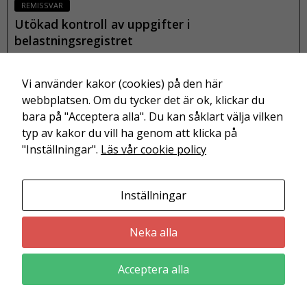
s
REMISSVAR
e
Utökad kontroll av uppgifter i
F
belastningsregistret
ö
r
17 juni 2024
at
Vi använder kakor (cookies) på den här
t
webbplatsen. Om du tycker det är ok, klickar du
Läs mer
v
bara på "Acceptera alla". Du kan såklart välja vilken
år
typ av kakor du vill ha genom att klicka på
w
"Inställningar".
Läs vår cookie policy
e
b
b
Inställningar
pl
Friskolornas riksförbund är en branschorganisation för
at
utbildning och barnomsorg i enskild regi.
s
Neka alla
s
k
Acceptera alla
a
p
r