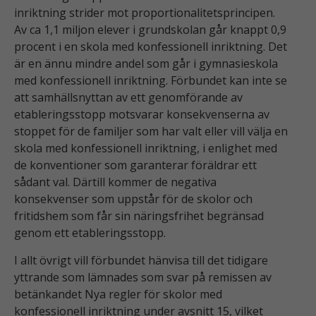
inriktning strider mot proportionalitetsprincipen.
Av ca 1,1 miljon elever i grundskolan går knappt 0,9
procent i en skola med konfessionell inriktning. Det
är en ännu mindre andel som går i gymnasieskola
med konfessionell inriktning. Förbundet kan inte se
att samhällsnyttan av ett genomförande av
etableringsstopp motsvarar konsekvenserna av
stoppet för de familjer som har valt eller vill välja en
skola med konfessionell inriktning, i enlighet med
de konventioner som garanterar föräldrar ett
sådant val. Därtill kommer de negativa
konsekvenser som uppstår för de skolor och
fritidshem som får sin näringsfrihet begränsad
genom ett etableringsstopp.
I allt övrigt vill förbundet hänvisa till det tidigare
yttrande som lämnades som svar på remissen av
betänkandet Nya regler för skolor med
konfessionell inriktning under avsnitt 15, vilket