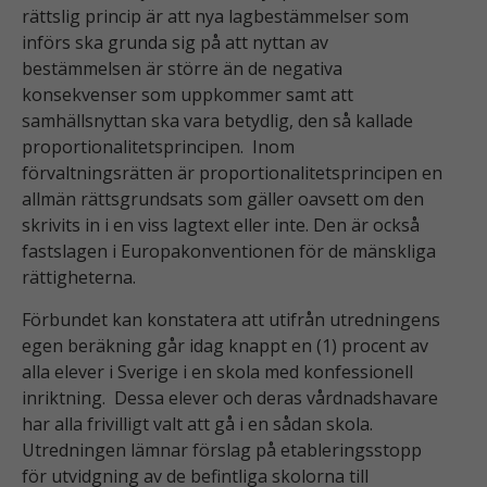
rättslig princip är att nya lagbestämmelser som
införs ska grunda sig på att nyttan av
bestämmelsen är större än de negativa
konsekvenser som uppkommer samt att
samhällsnyttan ska vara betydlig, den så kallade
proportionalitetsprincipen. Inom
förvaltningsrätten är proportionalitetsprincipen en
allmän rättsgrundsats som gäller oavsett om den
skrivits in i en viss lagtext eller inte. Den är också
fastslagen i Europakonventionen för de mänskliga
rättigheterna.
Förbundet kan konstatera att utifrån utredningens
egen beräkning går idag knappt en (1) procent av
alla elever i Sverige i en skola med konfessionell
inriktning. Dessa elever och deras vårdnadshavare
har alla frivilligt valt att gå i en sådan skola.
Utredningen lämnar förslag på etableringsstopp
för utvidgning av de befintliga skolorna till