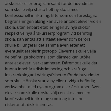
årskurser eller program samt för de huvudmän
som skulle vilja starta helt ny skola med
konfessionell inriktning. Eftersom den föreslagna
begränsningen aldrig kan avse antalet elever vid en
Nödvändiga
skola, utan enbart etableringen av nya skolor
Dessa kakor
respektive nya årskurser/program vid befintlig
går inte att
skola, kan antas att antalet elever som berörs
välja bort. De
skulle bli ungefär det samma även efter ett
behövs för
eventuellt etableringsstopp. Eleverna skulle välja
att
de befintliga skolorna, som därmed kan utöka
webbplatsen
antalet elever i verksamheten. Däremot skulle det
över huvud
kunna innebära diskriminering och kraftiga
taget ska
inskränkningar i näringsfriheten för de huvudmän
fungera.
som skulle önska starta ny eller utvidga befintlig
verksamhet med nya program eller årskurser. Även
S
elever som skulle önska välja en skola med en
t
konfessionell inriktning som idag inte finns
a
riskerar att diskrimineras.
ti