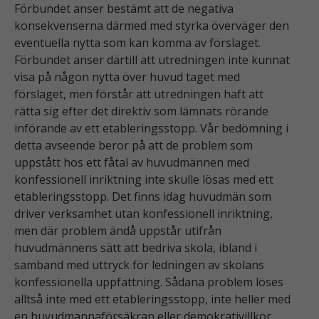
Förbundet anser bestämt att de negativa
s
ti
konsekvenserna därmed med styrka överväger den
k
eventuella nytta som kan komma av förslaget.
F
Förbundet anser därtill att utredningen inte kunnat
ö
visa på någon nytta över huvud taget med
r
förslaget, men förstår att utredningen haft att
a
rätta sig efter det direktiv som lämnats rörande
tt
införande av ett etableringsstopp. Vår bedömning i
vi
detta avseende beror på att de problem som
s
uppstått hos ett fåtal av huvudmännen med
k
konfessionell inriktning inte skulle lösas med ett
a
etableringsstopp. Det finns idag huvudmän som
k
driver verksamhet utan konfessionell inriktning,
u
n
men där problem ändå uppstår utifrån
n
huvudmännens sätt att bedriva skola, ibland i
a
samband med uttryck för ledningen av skolans
f
konfessionella uppfattning. Sådana problem löses
ö
alltså inte med ett etableringsstopp, inte heller med
r
en huvudmannaförsäkran eller demokrativillkor.