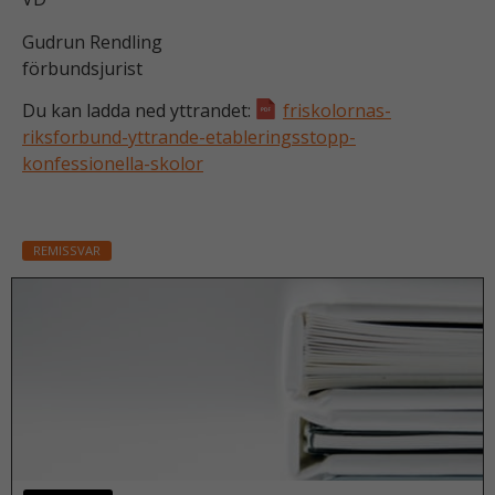
o
Gudrun Rendling
n
förbundsjurist
a
li
Du kan ladda ned yttrandet:
friskolornas-
t
riksforbund-yttrande-etableringsstopp-
e
konfessionella-skolor
t
o
c
h
REMISSVAR
u
p
p
b
y
g
g
n
a
d