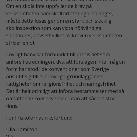
b
Om en skola inte uppfyller de krav på
ä
verksamheten som skolförfattningarna anger,
tt
måste detta lösas genom en stark och skicklig
r
skolinspektion som kan vidta nödvändiga
a
sanktioner, oavsett vilket av kraven verksamheten
w
e
strider emot.
b
I övrigt hänvisar förbundet till precis det som
b
anförs i utredningen, dvs. att förslagen inte i någon
p
form har stöd i de konventioner som Sverige
l
a
anslutit sig till eller övriga grundläggande
t
rättigheter om religionsfrihet och näringsfrihet.
s
Det är helt orimligt att införa bestämmelser med så
e
omfattande konsekvenser, utan att sådant stöd
n
finns. ”
f
u
För Friskolornas riksförbund
n
Ulla Hamilton
k
ti
VD