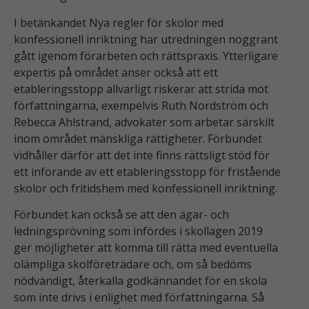
I betänkandet Nya regler för skolor med
konfessionell inriktning har utredningen noggrant
gått igenom förarbeten och rättspraxis. Ytterligare
expertis på området anser också att ett
etableringsstopp allvarligt riskerar att strida mot
författningarna, exempelvis Ruth Nordström och
Rebecca Ahlstrand, advokater som arbetar särskilt
inom området mänskliga rättigheter. Förbundet
vidhåller därför att det inte finns rättsligt stöd för
ett införande av ett etableringsstopp för fristående
skolor och fritidshem med konfessionell inriktning.
Förbundet kan också se att den ägar- och
ledningsprövning som infördes i skollagen 2019
ger möjligheter att komma till rätta med eventuella
olämpliga skolföreträdare och, om så bedöms
nödvändigt, återkalla godkännandet för en skola
som inte drivs i enlighet med författningarna. Så