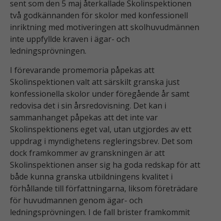
sent som den 5 maj återkallade Skolinspektionen
två godkännanden för skolor med konfessionell
inriktning med motiveringen att skolhuvudmännen
inte uppfyllde kraven i ägar- och
ledningsprövningen.
I förevarande promemoria påpekas att
Skolinspektionen valt att särskilt granska just
konfessionella skolor under föregående år samt
redovisa det i sin årsredovisning. Det kan i
sammanhanget påpekas att det inte var
Skolinspektionens eget val, utan utgjordes av ett
uppdrag i myndighetens regleringsbrev. Det som
dock framkommer av granskningen är att
Skolinspektionen anser sig ha goda redskap för att
både kunna granska utbildningens kvalitet i
förhållande till författningarna, liksom företrädare
för huvudmannen genom ägar- och
ledningsprövningen. I de fall brister framkommit