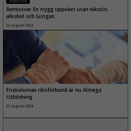
REMISSVAR
,
Remissvar En trygg uppväxt utan nikotin,
b
alkohol och lustgas
a
s
22 augusti 2024
e
r
a
Läs mer
t
p
å
h
u
r
w
Friskolornas riksförbund är nu Almega
e
Utbildning
b
22 augusti 2024
b
p
l
Läs mer
a