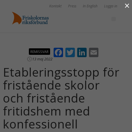
×
Kontakt
Press
In English
Logga in
F
T
Li
E
REMISSVAR
ac
w
n
m
13 maj 2022
Etableringsstopp för
e
itt
k
ai
b
er
e
l
fristående skolor
o
dI
och fristående
o
n
k
fritidshem med
konfessionell