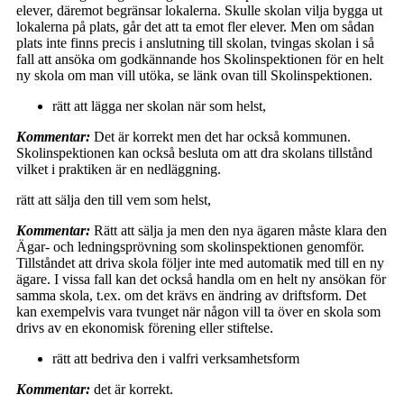
elever, däremot begränsar lokalerna. Skulle skolan vilja bygga ut
lokalerna på plats, går det att ta emot fler elever. Men om sådan
plats inte finns precis i anslutning till skolan, tvingas skolan i så
fall att ansöka om godkännande hos Skolinspektionen för en helt
ny skola om man vill utöka, se länk ovan till Skolinspektionen.
rätt att lägga ner skolan när som helst,
Kommentar:
Det är korrekt men det har också kommunen.
Skolinspektionen kan också besluta om att dra skolans tillstånd
vilket i praktiken är en nedläggning.
rätt att sälja den till vem som helst,
Kommentar:
Rätt att sälja ja men den nya ägaren måste klara den
Ägar- och ledningsprövning som skolinspektionen genomför.
Tillståndet att driva skola följer inte med automatik med till en ny
ägare. I vissa fall kan det också handla om en helt ny ansökan för
samma skola, t.ex. om det krävs en ändring av driftsform. Det
kan exempelvis vara tvunget när någon vill ta över en skola som
drivs av en ekonomisk förening eller stiftelse.
rätt att bedriva den i valfri verksamhetsform
Kommentar:
det är korrekt.