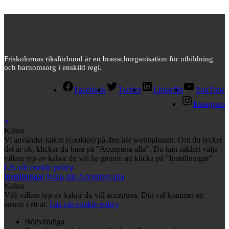
Friskolornas riksförbund är en branschorganisation för utbildning
och barnomsorg i enskild regi.
Facebook
Twitter
LinkedIn
YouTube
Instagram
×
Kakor
Vi använder kakor (cookies) på den här webbplatsen. Om du tycker
det är ok, klickar du bara på "Acceptera alla". Du kan såklart välja
vilken typ av kakor du vill ha genom att klicka på "Inställningar".
Läs vår cookie policy
Inställningar
Neka alla
Acceptera alla
Kakor
Välj vilken typ av kakor du vill acceptera. Ditt val kommer att
sparas i ett år.
Läs vår cookie policy
Nödvändiga