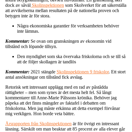
dock av såväl
Skolinspektionen
som Skolverket för att säkerställa
att avvikelserna mellan resultaten på de nationella proven och
betygen inte är för stora.
Några ekonomiska garantier för verksamheten behöver
inte lämnas.
Kommentar:
Se ovan om granskningen av ekonomin vid
tillstånd och löpande tillsyn.
Den myndighet som ska övervaka friskolorna och se till så
att de följer skollagen är tandlös
Kommentar:
2021 stängde
Skolinspektionen 9 friskolor
. Ett stort
antal ansökningar om tillstånd fick avslag.
Retorisk sett intressant upplägg med en rad av påstådda
rättigheter – men som synes är det mesta helt fel. Så långt
kommentarer till Anne-Marie Pålssons krönika. Behöver jag
påpeka att det finns mängder av faktafel i debatten om
friskolorna. Men jag måste erkänna att detta exempel förvånar
mig verkligen. Hon borde veta bättre.
Årsrapporten från Skolinspektionen
är för övrigt en intressant
läsning. Särskilt om man beaktar att 85 procent av alla elever går