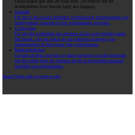
Dessa kakor går inte att välja bort. De behövs för att
webbplatsen över huvud taget ska fungera.
Statistik
För att vi ska kunna förbättra webbplatsen funktionalitet och
uppbyggnad, baserat på hur webbplatsen används.
Upplevelse
För att vår webbplats ska prestera så bra som möjligt under
ditt besök. Om du nekar de här kakorna kommer viss
funktionalitet att försvinna från webbplatsen.
Marknadsföring
Genom att dela med dig av dina intressen och ditt beteende
när du surfar ökar du chansen att få se personligt anpassat
innehåll och erbjudanden.
Spara
Neka alla
Acceptera alla