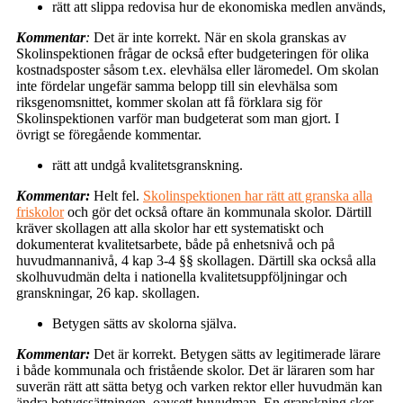
rätt att slippa redovisa hur de ekonomiska medlen används,
Kommentar
:
Det är inte korrekt. När en skola granskas av
Skolinspektionen frågar de också efter budgeteringen för olika
kostnadsposter såsom t.ex. elevhälsa eller läromedel. Om skolan
inte fördelar ungefär samma belopp till sin elevhälsa som
riksgenomsnittet, kommer skolan att få förklara sig för
Skolinspektionen varför man budgeterat som man gjort. I
övrigt se föregående kommentar.
rätt att undgå kvalitetsgranskning.
Kommentar:
Helt fel.
Skolinspektionen har rätt att granska alla
friskolor
och gör det också oftare än kommunala skolor. Därtill
kräver skollagen att alla skolor har ett systematiskt och
dokumenterat kvalitetsarbete, både på enhetsnivå och på
huvudmannanivå, 4 kap 3-4 §§ skollagen. Därtill ska också alla
skolhuvudmän delta i nationella kvalitetsuppföljningar och
granskningar, 26 kap. skollagen.
Betygen sätts av skolorna själva.
Kommentar:
Det är korrekt. Betygen sätts av legitimerade lärare
i både kommunala och fristående skolor. Det är läraren som har
suverän rätt att sätta betyg och varken rektor eller huvudmän kan
ändra betygssättningen, oavsett huvudman.
En granskning sker