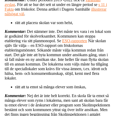
avslag
. För att se hur det sett ut under en längre period se
s 11 i
Fakta
om friskolor. Denna artikel i Dagens Samhälle
illustrerar
nålsögat väl
.
rätt att placera skolan var som helst,
Kommentar:
Det stämmer inte. Det måste tex vara i en lokal som
är godkänd för skolverksamhet. Kommunen kan stoppa
etablering via sitt planmonopol. Se
ESO-rapporten
När skolan
själv får välja – en ESO-rapport om friskolornas
etableringsmönster. Sökande måste välja kommun redan från
start. Det går inte att byta kommun under ansökans gång, utan i
så fall måste en ny ansökan ske. Inte heller får man flytta skolan
till en annan kommun. De lokalerna som väljs måste ha tillgång
till de speciallokaler som krävs för vissa ämnen, t.ex. idrott och
hälsa, hem- och konsumentkunskap, slöjd, kemi med flera
lokaler.
rätt att ta emot så många elever som önskas,
Kommentar:
Nej det är inte helt korrekt. En skola får ta emot så
många elever som ryms i lokalerna, men sant att skolan bara får
ta emot elever i de årskurser eller program som Skolinspektionen
bestämt och som kommunen yttrat sig över inför ansökan. Men
det finns ingen begränsning från Skolinspektionen i antalet