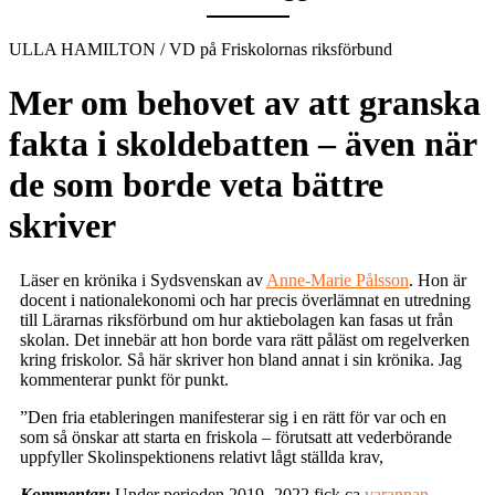
ULLA HAMILTON / VD på Friskolornas riksförbund
Mer om behovet av att granska
fakta i skoldebatten – även när
de som borde veta bättre
skriver
Läser en krönika i Sydsvenskan av
Anne-Marie Pålsson
. Hon är
docent i nationalekonomi och har precis överlämnat en utredning
till Lärarnas riksförbund om hur aktiebolagen kan fasas ut från
skolan. Det innebär att hon borde vara rätt påläst om regelverken
kring friskolor. Så här skriver hon bland annat i sin krönika. Jag
kommenterar punkt för punkt.
”Den fria etableringen manifesterar sig i en rätt för var och en
som så önskar att starta en friskola – förutsatt att vederbörande
uppfyller Skolinspektionens relativt lågt ställda krav,
Kommentar:
Under perioden 2019 -2022 fick ca
varannan