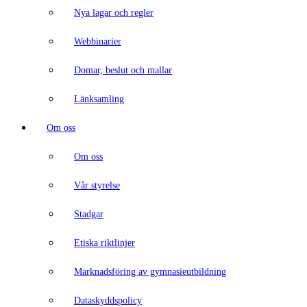
Nya lagar och regler
Webbinarier
Domar, beslut och mallar
Länksamling
Om oss
Om oss
Vår styrelse
Stadgar
Etiska riktlinjer
Marknadsföring av gymnasieutbildning
Dataskyddspolicy