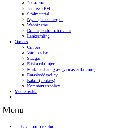
Juristerna
Juridiska PM
Stödmaterial
Nya lagar och regler
Webbinarier
Domar, beslut och mallar
Länksamling
Om oss
Om oss
Vår styrelse
Stadgar
Etiska riktlinjer
Marknadsföring av gymnasieutbildning
Dataskyddspolicy
Kakor (cookies)
Kommentarspolicy
Medlemssida
Menu
Fakta om friskolor