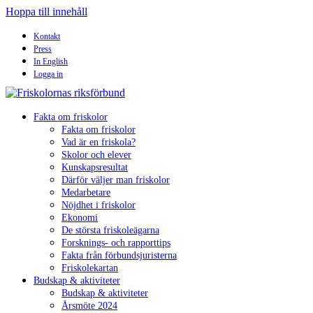
Hoppa till innehåll
Kontakt
Press
In English
Logga in
Fakta om friskolor
Fakta om friskolor
Vad är en friskola?
Skolor och elever
Kunskapsresultat
Därför väljer man friskolor
Medarbetare
Nöjdhet i friskolor
Ekonomi
De största friskoleägarna
Forsknings- och rapporttips
Fakta från förbundsjuristerna
Friskolekartan
Budskap & aktiviteter
Budskap & aktiviteter
Årsmöte 2024