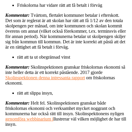
Friskolorna har vidare rätt att få betalt i förväg
Kommentar:
Tvärtom, flertalet kommuner betalar i efterskott.
Det som är reglerat är att skolan har rätt att få 1/12 av den totala
skolpengen per månad, om inte kommunen och skolan kommit
överens om annat (vilket också förekommer, t.ex. terminsvis eller
för annan period). När kommunerna betalar ut skolpengen skiljer
sig från kommun till kommun. Det är inte korrekt att påstå att det
är en rättighet att få betalt i förväg.
rätt att ta ut obegränsad vinst
Kommentar:
Skolinspektionen granskar friskolornas ekonomi så
inte heller detta är ett korrekt påstående. 2017 gjorde
Skolinspektionen denna intressanta rapport
om friskolornas
ekonomi.
rätt att slippa insyn,
Kommentar:
Helt fel. Skolinspektionen granskar både
friskolornas ekonomi och verksamhet mycket noggrant och
kommunerna har också rätt till insyn. Skolinspektionens nyligen
genomföra webbinarium i
llustrerar väl vilken möjlighet de har till
insyn.