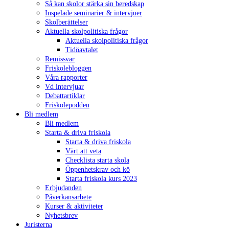
Så kan skolor stärka sin beredskap
Inspelade seminarier & intervjuer
Skolberättelser
Aktuella skolpolitiska frågor
Aktuella skolpolitiska frågor
Tidöavtalet
Remissvar
Friskolebloggen
Våra rapporter
Vd intervjuar
Debattartiklar
Friskolepodden
Bli medlem
Bli medlem
Starta & driva friskola
Starta & driva friskola
Värt att veta
Checklista starta skola
Öppenhetskrav och kö
Starta friskola kurs 2023
Erbjudanden
Påverkansarbete
Kurser & aktiviteter
Nyhetsbrev
Juristerna