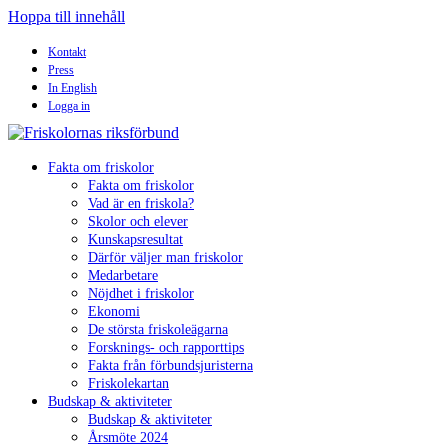
Hoppa till innehåll
Kontakt
Press
In English
Logga in
Fakta om friskolor
Fakta om friskolor
Vad är en friskola?
Skolor och elever
Kunskapsresultat
Därför väljer man friskolor
Medarbetare
Nöjdhet i friskolor
Ekonomi
De största friskoleägarna
Forsknings- och rapporttips
Fakta från förbundsjuristerna
Friskolekartan
Budskap & aktiviteter
Budskap & aktiviteter
Årsmöte 2024