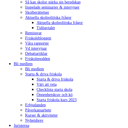
Så kan skolor stärka sin beredskap
Inspelade seminarier & intervjuer
Skolberättelser
Aktuella skolpolitiska frågor
Aktuella skolpolitiska frågor
Tidöavtalet
Remissvar
Friskolebloggen
Våra rapporter
Vd intervjuar
Debattartiklar
Friskolepodden
Bli medlem
Bli medlem
Starta & driva friskola
Starta & driva friskola
Värt att veta
Checklista starta skola
Öppenhetskrav och kö
Starta friskola kurs 2023
Erbjudanden
Påverkansarbete
Kurser & aktiviteter
Nyhetsbrev
Juristerna