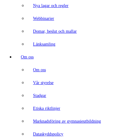
Nya lagar och regler
Webbinarier
Domar, beslut och mallar
Länksamling
Om oss
Om oss
Vår styrelse
Stadgar
Etiska riktlinjer
Marknadsföring av gymnasieutbildning
Dataskyddspolicy