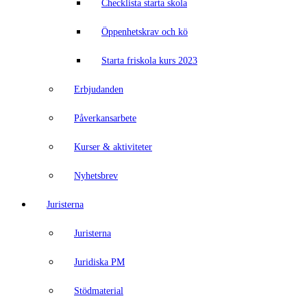
Checklista starta skola
Öppenhetskrav och kö
Starta friskola kurs 2023
Erbjudanden
Påverkansarbete
Kurser & aktiviteter
Nyhetsbrev
Juristerna
Juristerna
Juridiska PM
Stödmaterial