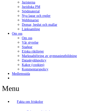
Juristerna
Juridiska PM
Stödmaterial
Nya lagar och regler
Webbinarier
Domar, beslut och mallar
Länksamling
Om oss
Om oss
Vår styrelse
Stadgar
Etiska riktlinjer
Marknadsföring av gymnasieutbildning
Dataskyddspolicy
Kakor (cookies)
Kommentarspolicy
Medlemssida
Menu
Fakta om friskolor