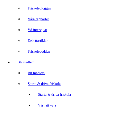
Friskolebloggen
Våra rapporter
Vd intervjuar
Debattartiklar
Friskolepodden
Bli medlem
Bli medlem
Starta & driva friskola
Starta & driva friskola
Värt att veta