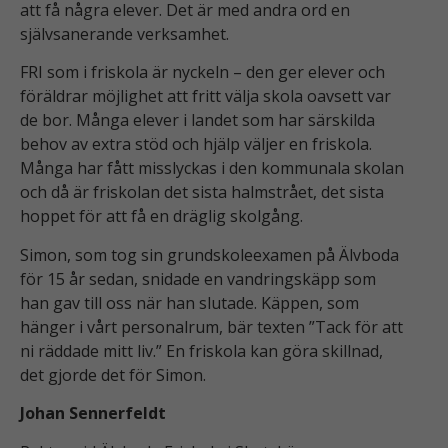
att få några elever. Det är med andra ord en
självsanerande verksamhet.
FRI som i friskola är nyckeln – den ger elever och
föräldrar möjlighet att fritt välja skola oavsett var
de bor. Många elever i landet som har särskilda
behov av extra stöd och hjälp väljer en friskola.
Många har fått misslyckas i den kommunala skolan
och då är friskolan det sista halmstrået, det sista
hoppet för att få en dräglig skolgång.
Simon, som tog sin grundskoleexamen på Älvboda
för 15 år sedan, snidade en vandringskäpp som
han gav till oss när han slutade. Käppen, som
hänger i vårt personalrum, bär texten ”Tack för att
ni räddade mitt liv.” En friskola kan göra skillnad,
det gjorde det för Simon.
Johan Sennerfeldt