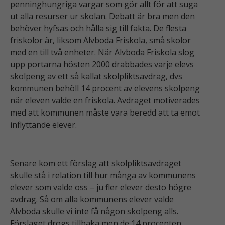
penninghungriga vargar som gör allt för att suga
ut alla resurser ur skolan. Debatt är bra men den
behöver hyfsas och hålla sig till fakta. De flesta
friskolor är, liksom Älvboda Friskola, små skolor
med en till två enheter.
När Älvboda Friskola slog
upp portarna hösten 2000 drabbades varje elevs
skolpeng av ett så kallat skolpliktsavdrag, dvs
kommunen behöll 14 procent av elevens skolpeng
när eleven valde en friskola. Avdraget motiverades
med att kommunen måste vara beredd att ta emot
inflyttande elever.
Senare kom ett förslag att skolpliktsavdraget
skulle stå i relation till hur många av kommunens
elever som valde oss – ju fler elever desto högre
avdrag. Så om alla kommunens elever valde
Älvboda skulle vi inte få någon skolpeng alls.
Förslaget drogs tillbaka men de 14 procenten