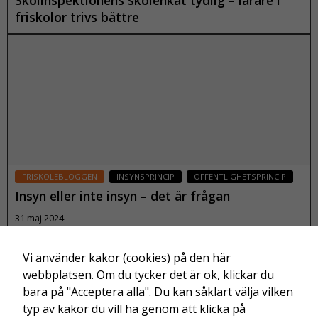
Skolinspektionens skolenkät tydlig – lärare i
r
friskolor trivs bättre
a
10 juni 2024
tt
vi
s
Läs mer
k
a
k
u
n
n
FRISKOLEBLOGGEN
INSYNSPRINCIP
OFFENTLIGHETSPRINCIP
a
Insyn eller inte insyn – det är frågan
f
ö
31 maj 2024
r
b
Vi använder kakor (cookies) på den här
Läs mer
ä
webbplatsen. Om du tycker det är ok, klickar du
tt
bara på "Acceptera alla". Du kan såklart välja vilken
r
typ av kakor du vill ha genom att klicka på
a