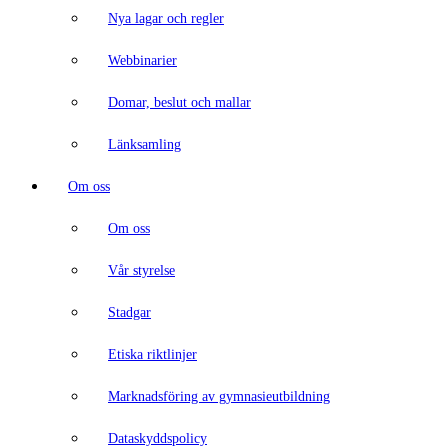
Nya lagar och regler
Webbinarier
Domar, beslut och mallar
Länksamling
Om oss
Om oss
Vår styrelse
Stadgar
Etiska riktlinjer
Marknadsföring av gymnasieutbildning
Dataskyddspolicy