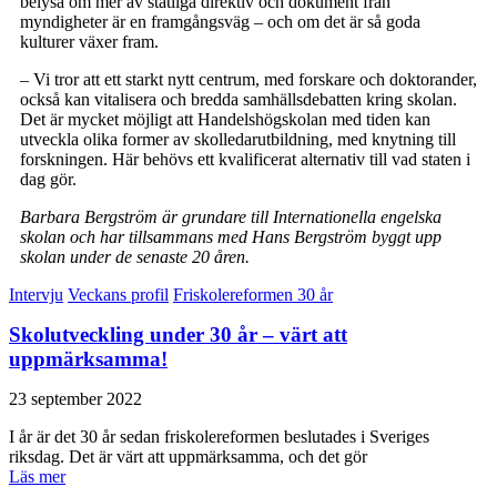
belysa om mer av statliga direktiv och dokument från
myndigheter är en framgångsväg – och om det är så goda
kulturer växer fram.
– Vi tror att ett starkt nytt centrum, med forskare och doktorander,
också kan vitalisera och bredda samhällsdebatten kring skolan.
Det är mycket möjligt att Handelshögskolan med tiden kan
utveckla olika former av skolledarutbildning, med knytning till
forskningen. Här behövs ett kvalificerat alternativ till vad staten i
dag gör.
Barbara Bergström är grundare till Internationella engelska
skolan och har tillsammans med Hans Bergström byggt upp
skolan under de senaste 20 åren.
Intervju
Veckans profil
Friskolereformen 30 år
Skolutveckling under 30 år – värt att
uppmärksamma!
23 september 2022
I år är det 30 år sedan friskolereformen beslutades i Sveriges
riksdag. Det är värt att uppmärksamma, och det gör
Läs mer