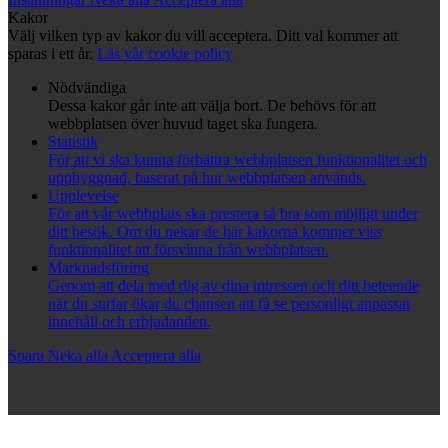
Kakor
Välj vilken typ av kakor du vill acceptera. Ditt val kommer att
sparas i ett år.
Läs vår cookie policy
Nödvändiga
Dessa kakor går inte att välja bort. De behövs för att
webbplatsen över huvud taget ska fungera.
Statistik
För att vi ska kunna förbättra webbplatsen funktionalitet och
uppbyggnad, baserat på hur webbplatsen används.
Upplevelse
För att vår webbplats ska prestera så bra som möjligt under
ditt besök. Om du nekar de här kakorna kommer viss
funktionalitet att försvinna från webbplatsen.
Marknadsföring
Genom att dela med dig av dina intressen och ditt beteende
när du surfar ökar du chansen att få se personligt anpassat
innehåll och erbjudanden.
Spara
Neka alla
Acceptera alla