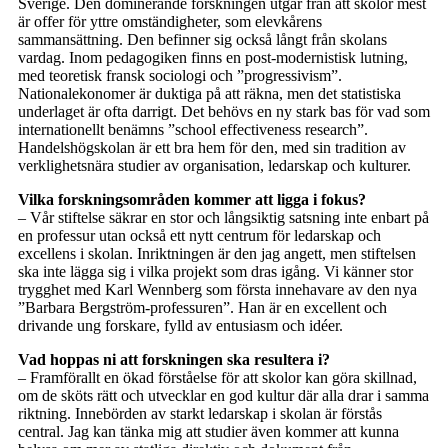
Sverige. Den dominerande forskningen utgår från att skolor mest
är offer för yttre omständigheter, som elevkårens
sammansättning. Den befinner sig också långt från skolans
vardag. Inom pedagogiken finns en post-modernistisk lutning,
med teoretisk fransk sociologi och ”progressivism”.
Nationalekonomer är duktiga på att räkna, men det statistiska
underlaget är ofta darrigt. Det behövs en ny stark bas för vad som
internationellt benämns ”school effectiveness research”.
Handelshögskolan är ett bra hem för den, med sin tradition av
verklighetsnära studier av organisation, ledarskap och kulturer.
Vilka forskningsområden kommer att ligga i fokus?
– Vår stiftelse säkrar en stor och långsiktig satsning inte enbart på
en professur utan också ett nytt centrum för ledarskap och
excellens i skolan. Inriktningen är den jag angett, men stiftelsen
ska inte lägga sig i vilka projekt som dras igång. Vi känner stor
trygghet med Karl Wennberg som första innehavare av den nya
”Barbara Bergström-professuren”. Han är en excellent och
drivande ung forskare, fylld av entusiasm och idéer.
Vad hoppas ni att forskningen ska resultera i?
– Framförallt en ökad förståelse för att skolor kan göra skillnad,
om de sköts rätt och utvecklar en god kultur där alla drar i samma
riktning. Innebörden av starkt ledarskap i skolan är förstås
central. Jag kan tänka mig att studier även kommer att kunna