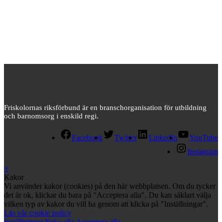
Friskolornas riksförbund är en branschorganisation för utbildning
och barnomsorg i enskild regi.
Facebook
Twitter
LinkedIn
YouTube
Instagram
×
Kakor
Vi använder kakor (cookies) på den här webbplatsen. Om du tycker
det är ok, klickar du bara på "Acceptera alla". Du kan såklart välja
vilken typ av kakor du vill ha genom att klicka på "Inställningar".
Läs vår cookie policy
Inställningar
Neka alla
Acceptera alla