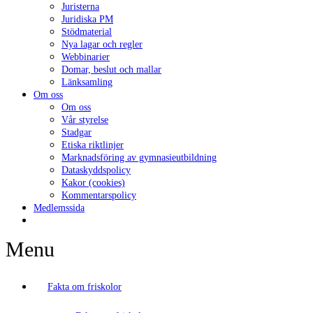
Juristerna
Juridiska PM
Stödmaterial
Nya lagar och regler
Webbinarier
Domar, beslut och mallar
Länksamling
Om oss
Om oss
Vår styrelse
Stadgar
Etiska riktlinjer
Marknadsföring av gymnasieutbildning
Dataskyddspolicy
Kakor (cookies)
Kommentarspolicy
Medlemssida
Menu
Fakta om friskolor