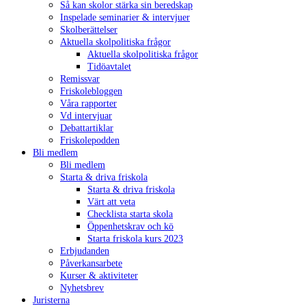
Så kan skolor stärka sin beredskap
Inspelade seminarier & intervjuer
Skolberättelser
Aktuella skolpolitiska frågor
Aktuella skolpolitiska frågor
Tidöavtalet
Remissvar
Friskolebloggen
Våra rapporter
Vd intervjuar
Debattartiklar
Friskolepodden
Bli medlem
Bli medlem
Starta & driva friskola
Starta & driva friskola
Värt att veta
Checklista starta skola
Öppenhetskrav och kö
Starta friskola kurs 2023
Erbjudanden
Påverkansarbete
Kurser & aktiviteter
Nyhetsbrev
Juristerna