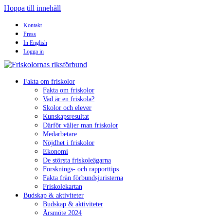
Hoppa till innehåll
Kontakt
Press
In English
Logga in
Fakta om friskolor
Fakta om friskolor
Vad är en friskola?
Skolor och elever
Kunskapsresultat
Därför väljer man friskolor
Medarbetare
Nöjdhet i friskolor
Ekonomi
De största friskoleägarna
Forsknings- och rapporttips
Fakta från förbundsjuristerna
Friskolekartan
Budskap & aktiviteter
Budskap & aktiviteter
Årsmöte 2024