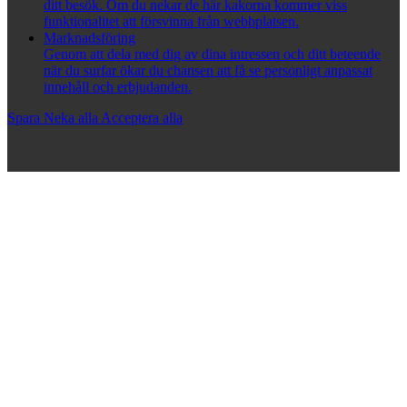
ditt besök. Om du nekar de här kakorna kommer viss
funktionalitet att försvinna från webbplatsen.
Marknadsföring
Genom att dela med dig av dina intressen och ditt beteende
när du surfar ökar du chansen att få se personligt anpassat
innehåll och erbjudanden.
Spara
Neka alla
Acceptera alla