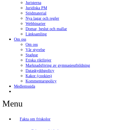
Juristerna
Juridiska PM
Stödmaterial
Nya lagar och regler
Webbinarier
Domar, beslut och mallar
Länksamling
Om oss
Om oss
Vår styrelse
Stadgar
Etiska riktlinjer
Marknadsföring av gymnasieutbildning
Dataskyddspolicy
Kakor (cookies)
Kommentarspolicy
Medlemssida
Menu
Fakta om friskolor