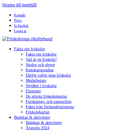
Hoppa till innehåll
Kontakt
Press
In English
Logga in
Fakta om friskolor
Fakta om friskolor
Vad är en friskola?
Skolor och elever
Kunskapsresultat
Därför väljer man friskolor
Medarbetare
Nöjdhet i friskolor
Ekonomi
De största friskoleägarna
Forsknings- och rapporttips
Fakta från förbundsjuristerna
Friskolekartan
Budskap & aktiviteter
Budskap & aktiviteter
Årsmöte 2024