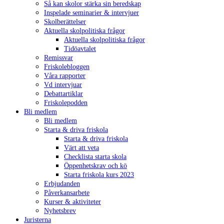
Så kan skolor stärka sin beredskap
Inspelade seminarier & intervjuer
Skolberättelser
Aktuella skolpolitiska frågor
Aktuella skolpolitiska frågor
Tidöavtalet
Remissvar
Friskolebloggen
Våra rapporter
Vd intervjuar
Debattartiklar
Friskolepodden
Bli medlem
Bli medlem
Starta & driva friskola
Starta & driva friskola
Värt att veta
Checklista starta skola
Öppenhetskrav och kö
Starta friskola kurs 2023
Erbjudanden
Påverkansarbete
Kurser & aktiviteter
Nyhetsbrev
Juristerna