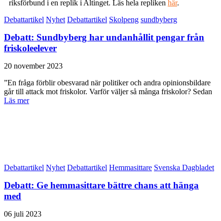
riksförbund i en replik i Altinget. Läs hela repliken
här
.
Debattartikel
Nyhet
Debattartikel
Skolpeng
sundbyberg
Debatt: Sundbyberg har undanhållit pengar från
friskoleelever
20 november 2023
”En fråga förblir obesvarad när politiker och andra opinionsbildare
går till attack mot friskolor. Varför väljer så många friskolor? Sedan
Läs mer
Debattartikel
Nyhet
Debattartikel
Hemmasittare
Svenska Dagbladet
Debatt: Ge hemmasittare bättre chans att hänga
med
06 juli 2023