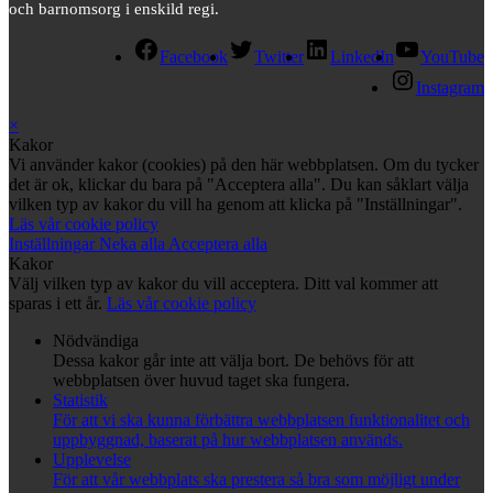
och barnomsorg i enskild regi.
Facebook
Twitter
LinkedIn
YouTube
Instagram
×
Kakor
Vi använder kakor (cookies) på den här webbplatsen. Om du tycker
det är ok, klickar du bara på "Acceptera alla". Du kan såklart välja
vilken typ av kakor du vill ha genom att klicka på "Inställningar".
Läs vår cookie policy
Inställningar
Neka alla
Acceptera alla
Kakor
Välj vilken typ av kakor du vill acceptera. Ditt val kommer att
sparas i ett år.
Läs vår cookie policy
Nödvändiga
Dessa kakor går inte att välja bort. De behövs för att
webbplatsen över huvud taget ska fungera.
Statistik
För att vi ska kunna förbättra webbplatsen funktionalitet och
uppbyggnad, baserat på hur webbplatsen används.
Upplevelse
För att vår webbplats ska prestera så bra som möjligt under