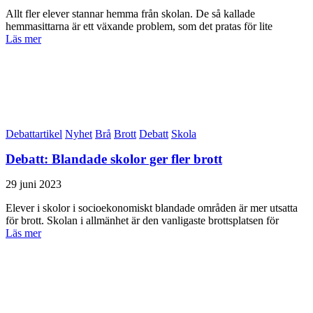
Allt fler elever stannar hemma från skolan. De så kallade
hemmasittarna är ett växande problem, som det pratas för lite
Läs mer
Debattartikel
Nyhet
Brå
Brott
Debatt
Skola
Debatt: Blandade skolor ger fler brott
29 juni 2023
Elever i skolor i socioekonomiskt blandade områden är mer utsatta
för brott. Skolan i allmänhet är den vanligaste brottsplatsen för
Läs mer