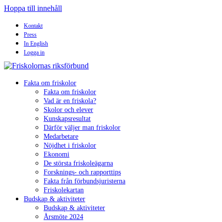
Hoppa till innehåll
Kontakt
Press
In English
Logga in
Fakta om friskolor
Fakta om friskolor
Vad är en friskola?
Skolor och elever
Kunskapsresultat
Därför väljer man friskolor
Medarbetare
Nöjdhet i friskolor
Ekonomi
De största friskoleägarna
Forsknings- och rapporttips
Fakta från förbundsjuristerna
Friskolekartan
Budskap & aktiviteter
Budskap & aktiviteter
Årsmöte 2024