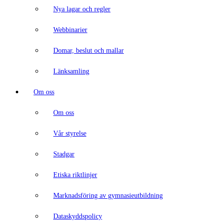
Nya lagar och regler
Webbinarier
Domar, beslut och mallar
Länksamling
Om oss
Om oss
Vår styrelse
Stadgar
Etiska riktlinjer
Marknadsföring av gymnasieutbildning
Dataskyddspolicy