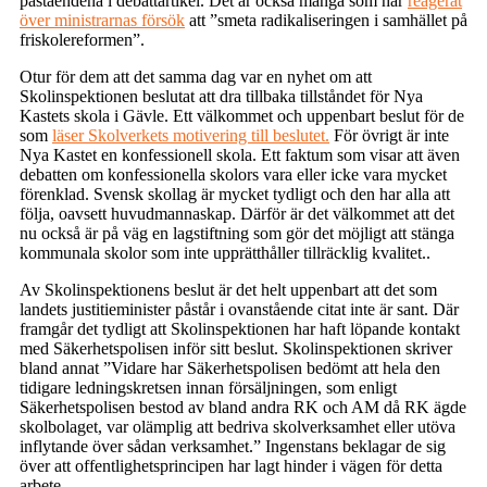
påståendena i debattartikel. Det är också många som har
reagerat
över ministrarnas försök
att ”smeta radikaliseringen i samhället på
friskolereformen”.
Otur för dem att det samma dag var en nyhet om att
Skolinspektionen beslutat att dra tillbaka tillståndet för Nya
Kastets skola i Gävle. Ett välkommet och uppenbart beslut för de
som
läser Skolverkets motivering till beslutet.
För övrigt är inte
Nya Kastet en konfessionell skola. Ett faktum som visar att även
debatten om konfessionella skolors vara eller icke vara mycket
förenklad. Svensk skollag är mycket tydligt och den har alla att
följa, oavsett huvudmannaskap. Därför är det välkommet att det
nu också är på väg en lagstiftning som gör det möjligt att stänga
kommunala skolor som inte upprätthåller tillräcklig kvalitet..
Av Skolinspektionens beslut är det helt uppenbart att det som
landets justitieminister påstår i ovanstående citat inte är sant. Där
framgår det tydligt att Skolinspektionen har haft löpande kontakt
med Säkerhetspolisen inför sitt beslut. Skolinspektionen skriver
bland annat ”Vidare har Säkerhetspolisen bedömt att hela den
tidigare ledningskretsen innan försäljningen, som enligt
Säkerhetspolisen bestod av bland andra RK och AM då RK ägde
skolbolaget, var olämplig att bedriva skolverksamhet eller utöva
inflytande över sådan verksamhet.” Ingenstans beklagar de sig
över att offentlighetsprincipen har lagt hinder i vägen för detta
arbete.