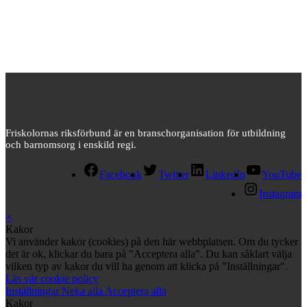
Friskolornas riksförbund är en branschorganisation för utbildning
och barnomsorg i enskild regi.
Facebook
Twitter
LinkedIn
YouTube
Instagram
×
Kakor
Vi använder kakor (cookies) på den här webbplatsen. Om du tycker
det är ok, klickar du bara på "Acceptera alla". Du kan såklart välja
vilken typ av kakor du vill ha genom att klicka på "Inställningar".
Läs vår cookie policy
Inställningar
Neka alla
Acceptera alla
Kakor