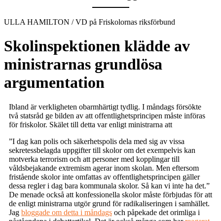
ULLA HAMILTON / VD på Friskolornas riksförbund
Skolinspektionen klädde av
ministrarnas grundlösa
argumentation
Ibland är verkligheten obarmhärtigt tydlig. I måndags försökte
två statsråd ge bilden av att offentlighetsprincipen måste införas
för friskolor. Skälet till detta var enligt ministrarna att
”I dag kan polis och säkerhetspolis dela med sig av vissa
sekretessbelagda uppgifter till skolor om det exempelvis kan
motverka terrorism och att personer med kopplingar till
våldsbejakande extremism agerar inom skolan. Men eftersom
fristående skolor inte omfattas av offentlighetsprincipen gäller
dessa regler i dag bara kommunala skolor. Så kan vi inte ha det.”
De menade också att konfessionella skolor måste förbjudas för att
de enligt ministrarna utgör grund för radikaliseringen i samhället.
Jag
bloggade om detta i måndags
och påpekade det orimliga i