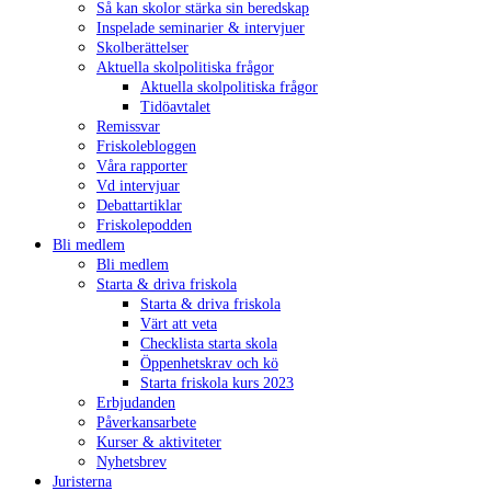
Så kan skolor stärka sin beredskap
Inspelade seminarier & intervjuer
Skolberättelser
Aktuella skolpolitiska frågor
Aktuella skolpolitiska frågor
Tidöavtalet
Remissvar
Friskolebloggen
Våra rapporter
Vd intervjuar
Debattartiklar
Friskolepodden
Bli medlem
Bli medlem
Starta & driva friskola
Starta & driva friskola
Värt att veta
Checklista starta skola
Öppenhetskrav och kö
Starta friskola kurs 2023
Erbjudanden
Påverkansarbete
Kurser & aktiviteter
Nyhetsbrev
Juristerna