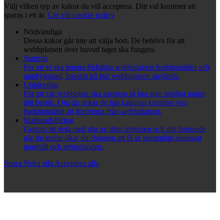
Välj vilken typ av kakor du vill acceptera. Ditt val kommer att
sparas i ett år.
Läs vår cookie policy
Nödvändiga
Dessa kakor går inte att välja bort. De behövs för att
webbplatsen över huvud taget ska fungera.
Statistik
För att vi ska kunna förbättra webbplatsen funktionalitet och
uppbyggnad, baserat på hur webbplatsen används.
Upplevelse
För att vår webbplats ska prestera så bra som möjligt under
ditt besök. Om du nekar de här kakorna kommer viss
funktionalitet att försvinna från webbplatsen.
Marknadsföring
Genom att dela med dig av dina intressen och ditt beteende
när du surfar ökar du chansen att få se personligt anpassat
innehåll och erbjudanden.
Spara
Neka alla
Acceptera alla