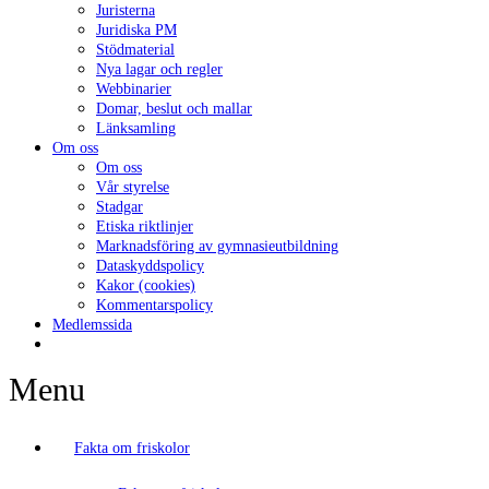
Juristerna
Juridiska PM
Stödmaterial
Nya lagar och regler
Webbinarier
Domar, beslut och mallar
Länksamling
Om oss
Om oss
Vår styrelse
Stadgar
Etiska riktlinjer
Marknadsföring av gymnasieutbildning
Dataskyddspolicy
Kakor (cookies)
Kommentarspolicy
Medlemssida
Menu
Fakta om friskolor