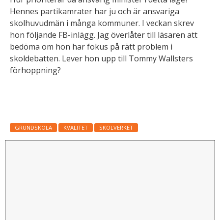
a
Hennes partikamrater har ju och är ansvariga
d
skolhuvudmän i många kommuner. I veckan skrev
,
hon följande FB-inlägg. Jag överlåter till läsaren att
b
bedöma om hon har fokus på rätt problem i
a
s
skoldebatten. Lever hon upp till Tommy Wallsters
e
förhoppning?
r
a
t
p
å
GRUNDSKOLA
KVALITET
SKOLVERKET
h
u
r
w
e
b
b
p
l