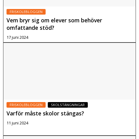
a
FRISKOLEBLOGGEN
t
Vem bryr sig om elever som behöver
s
omfattande stöd?
e
n
17 juni 2024
a
n
v
Läs mer
ä
n
d
s
.
FRISKOLEBLOGGEN
SKOLSTÄNGNINGAR
U
Varför måste skolor stängas?
p
11 juni 2024
p
le
v