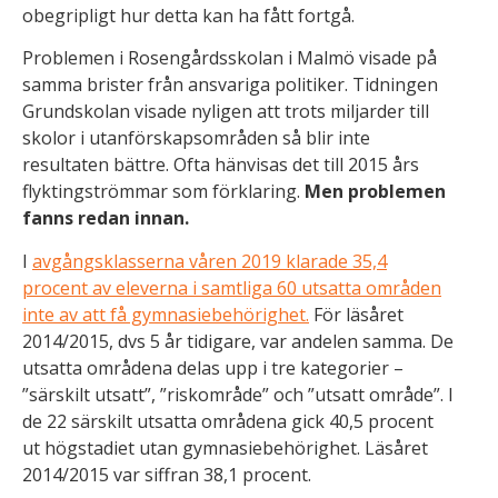
a
obegripligt hur detta kan ha fått fortgå.
ti
Problemen i Rosengårdsskolan i Malmö visade på
s
ti
samma brister från ansvariga politiker. Tidningen
k
Grundskolan visade nyligen att trots miljarder till
F
skolor i utanförskapsområden så blir inte
ö
resultaten bättre. Ofta hänvisas det till 2015 års
r
flyktingströmmar som förklaring.
Men problemen
a
fanns redan innan.
tt
vi
I
avgångsklasserna våren 2019 klarade 35,4
s
procent av eleverna i samtliga 60 utsatta områden
k
inte av att få gymnasiebehörighet.
För läsåret
a
2014/2015, dvs 5 år tidigare, var andelen samma. De
k
utsatta områdena delas upp i tre kategorier –
u
”särskilt utsatt”, ”riskområde” och ”utsatt område”. I
n
de 22 särskilt utsatta områdena gick 40,5 procent
n
ut högstadiet utan gymnasiebehörighet. Läsåret
a
2014/2015 var siffran 38,1 procent.
f