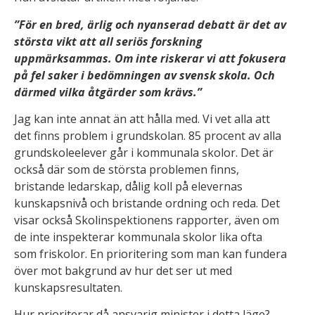
k
”För en bred, ärlig och nyanserad debatt är det av
ti
största vikt att all seriös forskning
o
uppmärksammas. Om inte riskerar vi att fokusera
n
a
på fel saker i bedömningen av svensk skola. Och
li
därmed vilka åtgärder som krävs.”
t
Jag kan inte annat än att hålla med. Vi vet alla att
e
det finns problem i grundskolan. 85 procent av alla
t
o
grundskoleelever går i kommunala skolor. Det är
c
också där som de största problemen finns,
h
bristande ledarskap, dålig koll på elevernas
u
kunskapsnivå och bristande ordning och reda. Det
p
visar också Skolinspektionens rapporter, även om
p
de inte inspekterar kommunala skolor lika ofta
b
som friskolor. En prioritering som man kan fundera
y
över mot bakgrund av hur det ser ut med
g
kunskapsresultaten.
g
n
Hur prioriterar då ansvarig minister i detta läge?