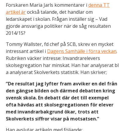
ö
Forskaren Maria Jarls kommentarer i
denna TT
r
artikel är
också talande, det handlar om
b
ledarskapet i skolan. Frågan inställer sig – Vad
ä
gjorde ansvariga politiker när de såg resultaten
tt
2014/15?
r
a
Tommy Wallster, fd chef på SCB, skrev en mycket
w
intressant artikel i
Dagens Samhälle i förra veckan
.
e
Rubriken väcker intresse: Invandrarelevers
b
b
skolsegregation har minskat. Han har analyserat bl
p
a analyserat Skolverkets statistik. Han skriver;
l
”De resultat jag lyfter fram avviker en del från
a
den gängse bilden och därmed debatten kring
t
s
svensk skola. En debatt där det till exempel
e
ofta hävdas att skolsegregationen för elever
n
med invandrarbakgrund ökar, trots att
f
Skolverkets siffror visar på motsatsen.”
u
n
Han avslutar artikeln med följande: