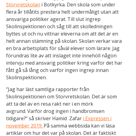
Storvretskolan
i Botkyrka. Den skola som under
flera år tillåtits prestera helt undermåligt utan att
ansvariga politiker agerat. Till slut ingrep
Skolinspektionen och såg till att skolledningen
byttes ut och nu vittnar eleverna om att det är en
helt annan stämning på skolan. Skolan verkar vara
Nödvändiga
en bra arbetsplats för såväl elever som lärare. Jag
Dessa kakor
förundras lite av att inslaget inte innehöll någon
går inte att
intervju med ansvarig politiker kring varför det har
välja bort. De
fått gå så lång och varför ingen ingrep innan
behövs för
Skolinspektionen.
att
webbplatsen
”Jag har läst samtliga rapporter från
över huvud
Skolinspektionen om Storvretskolan. Det är som
taget ska
att ta del av en resa rakt ner i en mörk
fungera.
avgrund. Varför drog ingen i handbromsen
tidigare?” så skriver Hamid Zafar
i Expressen i
S
november 2019.
På samma webbsida kan vi läsa
t
artiklar om hur det var på skolan. Det är faktiskt