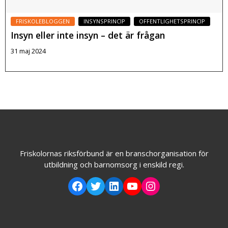
p
r
FRISKOLEBLOGGEN
INSYNSPRINCIP
OFFENTLIGHETSPRINCIP
e
Insyn eller inte insyn – det är frågan
st
e
31 maj 2024
ra
s
Läs mer
å
b
ra
s
o
m
m
Friskolornas riksförbund är en branschorganisation för
öj
utbildning och barnomsorg i enskild regi.
lig
t
u
n
d