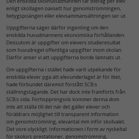
Den enskilda skolhuvudmannen får bidrag per elev
enligt skollagen oavsett hur genomströmningen,
betygspoängen eller elevsammansättningen ser ut.
Uppgifterna säger därför ingenting om den
enskilda huvudmannens ekonomiska förhållanden.
Dessutom är uppgifter om elevers studieresultat
som huvudregel offentliga uppgifter inom skolan.
Därför anser vi att uppgifterna borde lämnats ut.
Om uppgifterna i stället hade varit utpekande för
enskilda elever pga att elevunderlaget är för litet,
hade förbundet däremot förstått SCB:s
ställningstagande. Det har dock inte framförts från
SCB:s sida. Förhoppningsvis kommer denna dom
inte att ställa till det när det gäller elever och
föräldrars möjlighet till transparent information
om genomströmning, elevantal mm inför skolvalet.
Det vore olyckligt. Informationen i form av nyckeltal
för skolors prestationer, genomströmning,