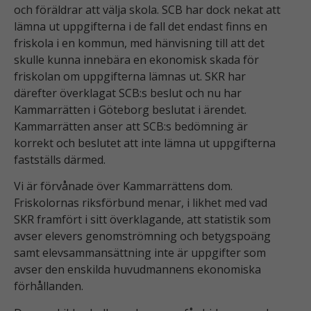
och föräldrar att välja skola. SCB har dock nekat att
lämna ut uppgifterna i de fall det endast finns en
friskola i en kommun, med hänvisning till att det
skulle kunna innebära en ekonomisk skada för
friskolan om uppgifterna lämnas ut. SKR har
därefter överklagat SCB:s beslut och nu har
Kammarrätten i Göteborg beslutat i ärendet.
Kammarrätten anser att SCB:s bedömning är
korrekt och beslutet att inte lämna ut uppgifterna
fastställs därmed.
Vi är förvånade över Kammarrättens dom.
Friskolornas riksförbund menar, i likhet med vad
SKR framfört i sitt överklagande, att statistik som
avser elevers genomströmning och betygspoäng
samt elevsammansättning inte är uppgifter som
avser den enskilda huvudmannens ekonomiska
förhållanden.