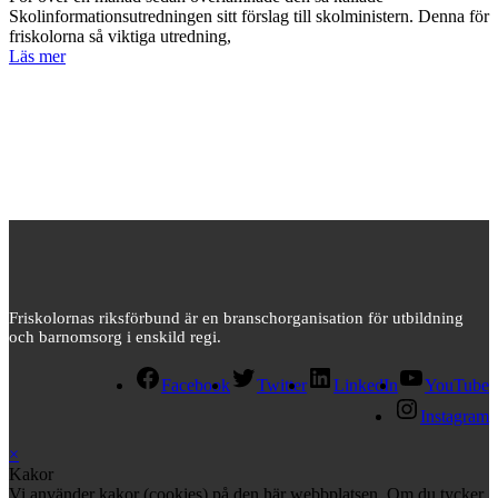
Skolinformationsutredningen sitt förslag till skolministern. Denna för
friskolorna så viktiga utredning,
Läs mer
Friskolornas riksförbund är en branschorganisation för utbildning
och barnomsorg i enskild regi.
Facebook
Twitter
LinkedIn
YouTube
Instagram
×
Kakor
Vi använder kakor (cookies) på den här webbplatsen. Om du tycker