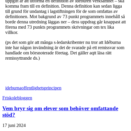
uppgift är att utforma en definition av idéburen verksamhet – ska
komma fram till en definition. Denna definition kan sedan ligga
till grund för undantag i lagstiftningen för de som omfattas av
definitionen. Mot bakgrund av 73 punkt programmets innehåll så
borde denna utredning läggas ner – dess uppdrag går knappast att
förena med 73 punkts programmets skrivningar om tex lika
villkor.
(ps det som gör att många s-ledarskribenter nu tror att Idéburna
inte har någon invändning är det de svarade på ett remissvar som
handlade om börsnoterade företag. Det gäller aqtt läsa rätt
remissyttrande ds.)
ideburna
offentlighetsprincipen
Friskolebloggen
Vem bryr sig om elever som behöver omfattande
stöd?
17 juni 2024