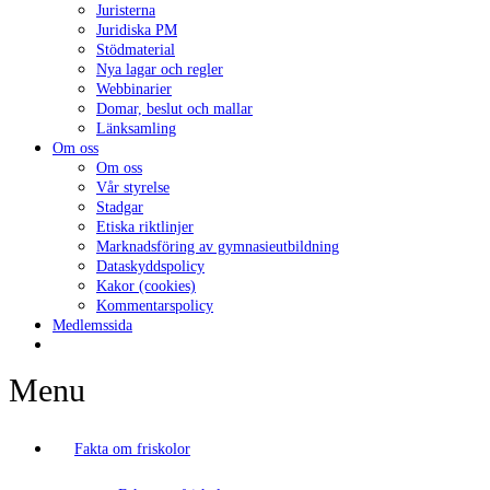
Juristerna
Juridiska PM
Stödmaterial
Nya lagar och regler
Webbinarier
Domar, beslut och mallar
Länksamling
Om oss
Om oss
Vår styrelse
Stadgar
Etiska riktlinjer
Marknadsföring av gymnasieutbildning
Dataskyddspolicy
Kakor (cookies)
Kommentarspolicy
Medlemssida
Menu
Fakta om friskolor