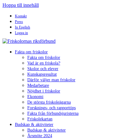
Hoppa till innehåll
Kontakt
Press
In English
Logga in
Fakta om friskolor
Fakta om friskolor
Vad är en friskola?
Skolor och elever
Kunskapsresultat
Därför väljer man friskolor
Medarbetare
Nöjdhet i friskolor
Ekonomi
De största friskoleägarna
Forsknings- och rapporttips
Fakta från förbundsjuristerna
Friskolekartan
Budskap & aktiviteter
Budskap & aktiviteter
Årsmöte 2024