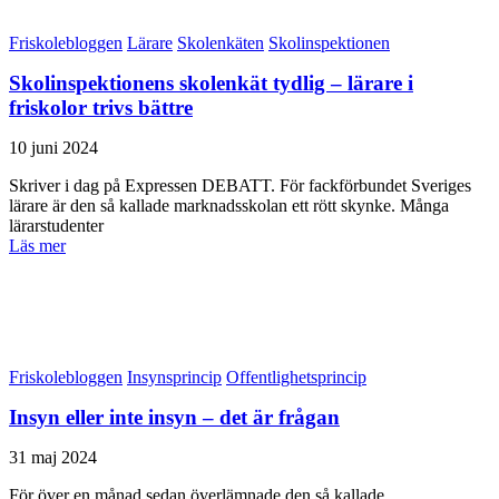
Friskolebloggen
Lärare
Skolenkäten
Skolinspektionen
Skolinspektionens skolenkät tydlig – lärare i
friskolor trivs bättre
10 juni 2024
Skriver i dag på Expressen DEBATT. För fackförbundet Sveriges
lärare är den så kallade marknadsskolan ett rött skynke. Många
lärarstudenter
Läs mer
Friskolebloggen
Insynsprincip
Offentlighetsprincip
Insyn eller inte insyn – det är frågan
31 maj 2024
För över en månad sedan överlämnade den så kallade