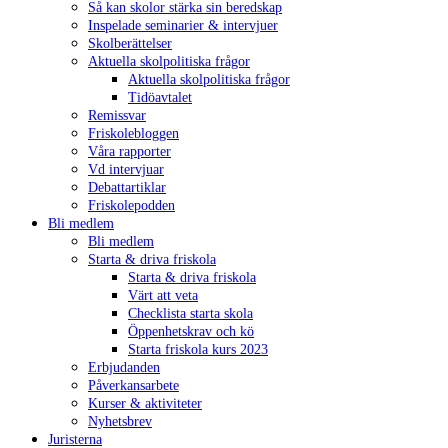
Så kan skolor stärka sin beredskap
Inspelade seminarier & intervjuer
Skolberättelser
Aktuella skolpolitiska frågor
Aktuella skolpolitiska frågor
Tidöavtalet
Remissvar
Friskolebloggen
Våra rapporter
Vd intervjuar
Debattartiklar
Friskolepodden
Bli medlem
Bli medlem
Starta & driva friskola
Starta & driva friskola
Värt att veta
Checklista starta skola
Öppenhetskrav och kö
Starta friskola kurs 2023
Erbjudanden
Påverkansarbete
Kurser & aktiviteter
Nyhetsbrev
Juristerna