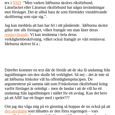
tex i
NSD
”Men varken Idéburna skolors riksförbund,
Lärarfacket eller Lärarnas riksförbund har några invändningar
mot förslaget. Det är alltså bara de som företräder vinstdrivande
skolföretag som ojar sig.”.
Jag kan meddela att han har fel i sitt påstående. Idéburna skolor
gillar inte alls förslaget, vilket framgår om man läser deras
remissyttrande
. Vi kan instämma i hela deras
verklighetsbeskrivning, vilket också framgår av vårt remissvar.
Ideburna skriver bl a ;
Därefter kommer en text där de förslår att de ska få undantag från
lagstiftningen om den skulle bli verklighet. Så nej – det är inte så
att Idéburna friskolor vill ha offentlighetsprincipen. De
argumenterar på samma sätt som Friskolornas riksförbund kring
varför förslaget är orimligt – men de landar i att de vill ha ett
undantag från lagstiftningen i stället för ett avslag. Kan det bero
på att ABF har ett finger med i spelet???
Om jag ska våga mig på en gissning så hoppas de nu också på att
den utredning
som tillsattes av den förra regeringen – vars