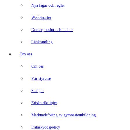
Nya lagar och regler
Webbinarier
Domar, beslut och mallar
Länksamling
Om oss
Om oss
Vår styrelse
Stadgar
Etiska riktlinjer
Marknadsföring av gymnasieutbildning
Dataskyddspolicy