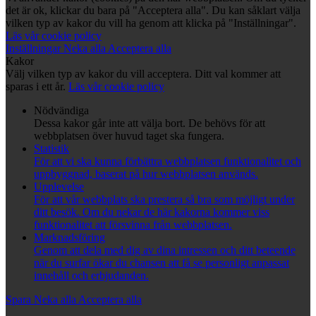
det är ok, klickar du bara på "Acceptera alla". Du kan såklart välja
vilken typ av kakor du vill ha genom att klicka på "Inställningar".
Läs vår cookie policy
Inställningar
Neka alla
Acceptera alla
Kakor
Välj vilken typ av kakor du vill acceptera. Ditt val kommer att
sparas i ett år.
Läs vår cookie policy
Nödvändiga
Dessa kakor går inte att välja bort. De behövs för att
webbplatsen över huvud taget ska fungera.
Statistik
För att vi ska kunna förbättra webbplatsen funktionalitet och
uppbyggnad, baserat på hur webbplatsen används.
Upplevelse
För att vår webbplats ska prestera så bra som möjligt under
ditt besök. Om du nekar de här kakorna kommer viss
funktionalitet att försvinna från webbplatsen.
Marknadsföring
Genom att dela med dig av dina intressen och ditt beteende
när du surfar ökar du chansen att få se personligt anpassat
innehåll och erbjudanden.
Spara
Neka alla
Acceptera alla