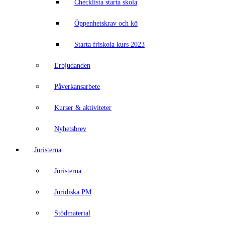
Checklista starta skola
Öppenhetskrav och kö
Starta friskola kurs 2023
Erbjudanden
Påverkansarbete
Kurser & aktiviteter
Nyhetsbrev
Juristerna
Juristerna
Juridiska PM
Stödmaterial