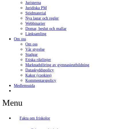
Juristerna
Juridiska PM
Stödmaterial
Nya lagar och regler
Webbinarier
Domar, beslut och mallar
Länksamling
Om oss
Om oss
Vår styrelse
Stadgar
Etiska riktlinjer
Marknadsföring av gymnasieutbildning
Dataskyddspolicy
Kakor (cookies)
Kommentarspolicy
Medlemssida
Menu
Fakta om friskolor