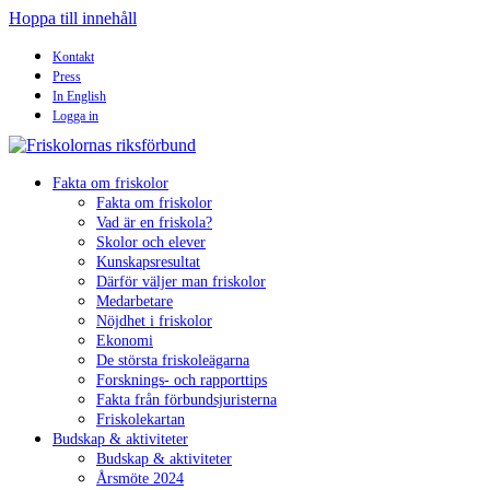
Hoppa till innehåll
Kontakt
Press
In English
Logga in
Fakta om friskolor
Fakta om friskolor
Vad är en friskola?
Skolor och elever
Kunskapsresultat
Därför väljer man friskolor
Medarbetare
Nöjdhet i friskolor
Ekonomi
De största friskoleägarna
Forsknings- och rapporttips
Fakta från förbundsjuristerna
Friskolekartan
Budskap & aktiviteter
Budskap & aktiviteter
Årsmöte 2024