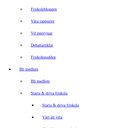
Friskolebloggen
Våra rapporter
Vd intervjuar
Debattartiklar
Friskolepodden
Bli medlem
Bli medlem
Starta & driva friskola
Starta & driva friskola
Värt att veta