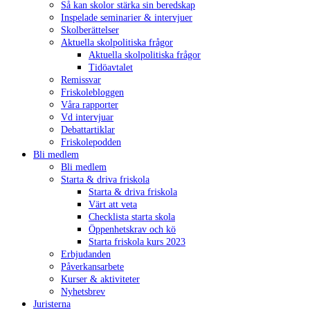
Så kan skolor stärka sin beredskap
Inspelade seminarier & intervjuer
Skolberättelser
Aktuella skolpolitiska frågor
Aktuella skolpolitiska frågor
Tidöavtalet
Remissvar
Friskolebloggen
Våra rapporter
Vd intervjuar
Debattartiklar
Friskolepodden
Bli medlem
Bli medlem
Starta & driva friskola
Starta & driva friskola
Värt att veta
Checklista starta skola
Öppenhetskrav och kö
Starta friskola kurs 2023
Erbjudanden
Påverkansarbete
Kurser & aktiviteter
Nyhetsbrev
Juristerna