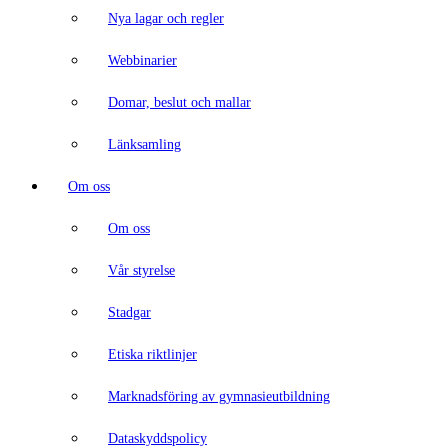
Nya lagar och regler
Webbinarier
Domar, beslut och mallar
Länksamling
Om oss
Om oss
Vår styrelse
Stadgar
Etiska riktlinjer
Marknadsföring av gymnasieutbildning
Dataskyddspolicy