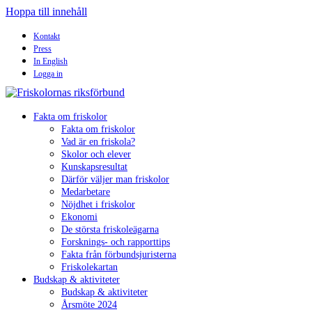
Hoppa till innehåll
Kontakt
Press
In English
Logga in
Fakta om friskolor
Fakta om friskolor
Vad är en friskola?
Skolor och elever
Kunskapsresultat
Därför väljer man friskolor
Medarbetare
Nöjdhet i friskolor
Ekonomi
De största friskoleägarna
Forsknings- och rapporttips
Fakta från förbundsjuristerna
Friskolekartan
Budskap & aktiviteter
Budskap & aktiviteter
Årsmöte 2024