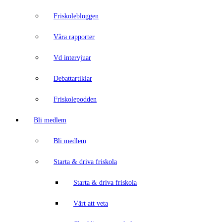
Friskolebloggen
Våra rapporter
Vd intervjuar
Debattartiklar
Friskolepodden
Bli medlem
Bli medlem
Starta & driva friskola
Starta & driva friskola
Värt att veta