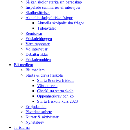
Så kan skolor stärka sin beredskap
Inspelade seminarier & intervjuer
Skolberättelser
Aktuella skolpolitiska frågor
Aktuella skolpolitiska frågor
Tidöavtalet
Remissvar
Friskolebloggen
Våra rapporter
Vd intervjuar
Debattartiklar
Friskolepodden
Bli medlem
Bli medlem
Starta & driva friskola
Starta & driva friskola
Värt att veta
Checklista starta skola
Öppenhetskrav och kö
Starta friskola kurs 2023
Erbjudanden
Påverkansarbete
Kurser & aktiviteter
Nyhetsbrev
Juristerna