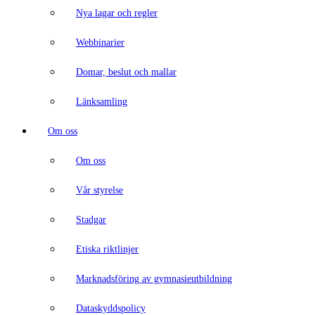
Nya lagar och regler
Webbinarier
Domar, beslut och mallar
Länksamling
Om oss
Om oss
Vår styrelse
Stadgar
Etiska riktlinjer
Marknadsföring av gymnasieutbildning
Dataskyddspolicy