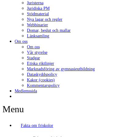
Juristerna
Juridiska PM
Stödmaterial
Nya lagar och regler
Webbinarier
Domar, beslut och mallar
Länksamling
Om oss
Om oss
Vår styrelse
Stadgar
Etiska riktlinjer
Marknadsföring av gymnasieutbildning
Dataskyddspolicy
Kakor (cookies)
Kommentarspolicy
Medlemssida
Menu
Fakta om friskolor