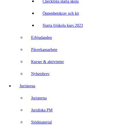
Checklista starta skola
Öppenhetskrav och kö
Starta friskola kurs 2023
Erbjudanden
Påverkansarbete
Kurser & aktiviteter
Nyhetsbrev
Juristerna
Juristerna
Juridiska PM
Stödmaterial