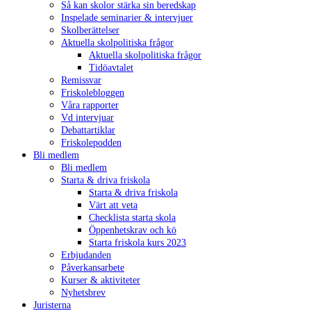
Så kan skolor stärka sin beredskap
Inspelade seminarier & intervjuer
Skolberättelser
Aktuella skolpolitiska frågor
Aktuella skolpolitiska frågor
Tidöavtalet
Remissvar
Friskolebloggen
Våra rapporter
Vd intervjuar
Debattartiklar
Friskolepodden
Bli medlem
Bli medlem
Starta & driva friskola
Starta & driva friskola
Värt att veta
Checklista starta skola
Öppenhetskrav och kö
Starta friskola kurs 2023
Erbjudanden
Påverkansarbete
Kurser & aktiviteter
Nyhetsbrev
Juristerna