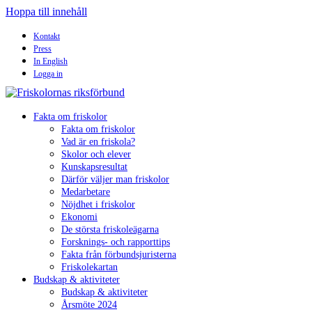
Hoppa till innehåll
Kontakt
Press
In English
Logga in
Fakta om friskolor
Fakta om friskolor
Vad är en friskola?
Skolor och elever
Kunskapsresultat
Därför väljer man friskolor
Medarbetare
Nöjdhet i friskolor
Ekonomi
De största friskoleägarna
Forsknings- och rapporttips
Fakta från förbundsjuristerna
Friskolekartan
Budskap & aktiviteter
Budskap & aktiviteter
Årsmöte 2024