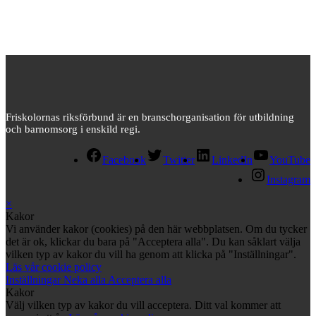
Friskolornas riksförbund är en branschorganisation för utbildning
och barnomsorg i enskild regi.
Facebook
Twitter
LinkedIn
YouTube
Instagram
×
Kakor
Vi använder kakor (cookies) på den här webbplatsen. Om du tycker
det är ok, klickar du bara på "Acceptera alla". Du kan såklart välja
vilken typ av kakor du vill ha genom att klicka på "Inställningar".
Läs vår cookie policy
Inställningar
Neka alla
Acceptera alla
Kakor
Välj vilken typ av kakor du vill acceptera. Ditt val kommer att