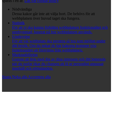
sparas i ett år.
Läs vår cookie policy
Nödvändiga
Dessa kakor går inte att välja bort. De behövs för att
webbplatsen över huvud taget ska fungera.
Statistik
För att vi ska kunna förbättra webbplatsen funktionalitet och
uppbyggnad, baserat på hur webbplatsen används.
Upplevelse
För att vår webbplats ska prestera så bra som möjligt under
ditt besök. Om du nekar de här kakorna kommer viss
funktionalitet att försvinna från webbplatsen.
Marknadsföring
Genom att dela med dig av dina intressen och ditt beteende
när du surfar ökar du chansen att få se personligt anpassat
innehåll och erbjudanden.
Spara
Neka alla
Acceptera alla