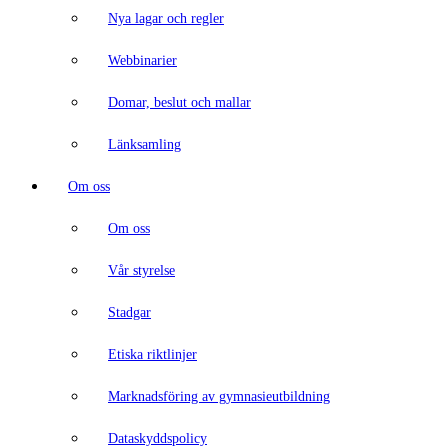
Nya lagar och regler
Webbinarier
Domar, beslut och mallar
Länksamling
Om oss
Om oss
Vår styrelse
Stadgar
Etiska riktlinjer
Marknadsföring av gymnasieutbildning
Dataskyddspolicy