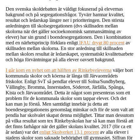
Den svenska skoldebatten är väldigt fokuserad på elevernas
bakgrund och på segregationsfrågor. Tyvärr hamnar kvalitet,
resultat och ledarskap längre ner i prioriteringen. Den största
anledningen till skolsegregationen (dvs skillnaden mellan
skolorna när det gäller socioekonomisk sammansättning av
elever) har sin grund i boendesegregationen. Den i kombination
med en närhetsprincip förklara enligt
IFAU drygt 80 procent
av
skillnaden mellan skolorna. En stor anledning till skillnaden
mellan skolors resultat är ledarskapet, systematiskt kvalitetsarbete
och höga förväntningar på alla elever oavsett bakgrund.
I går kom en nyhet om att hälften av Rinkebyeleverna
väljer bort
kommunala skolor och köerna är långa till Järvaområdets
friskolor. Enligt SvT så pendlar elever till Solna/Sundbyberg,
Vällingby, Bromma, Innerstaden, Söderort, Järfälla, Spånga,
Kista och Järvaområdet. Detta är något som presenteras som ett
problem för de kommunala skolor som tappar elever. Och det
kan man ju förstå. Men samtidigt innebär ju detta att
boendesegregationens genomslag minskar och för de som valt att
pendla har skolvalet skapat denna möjlighet. Tittar man dessutom
på vilka resultat som tex Rinkebyskolan har så kan man förstå att
det finns farhågor när det gäller skolans kvalitet. 2017 (för ca ett
år sedan) var det
enligt Skolverket 13,1 procent
av alla elever i
stadens skolor som saknade behörighet till gymnasiet. Siffran för