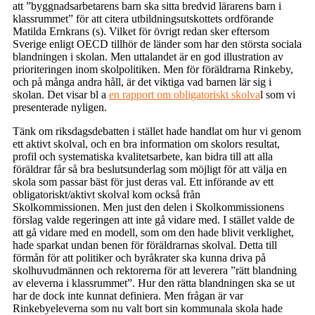
att ”byggnadsarbetarens barn ska sitta bredvid lärarens barn i
klassrummet” för att citera utbildningsutskottets ordförande
Matilda Ernkrans (s). Vilket för övrigt redan sker eftersom
Sverige enligt OECD tillhör de länder som har den största sociala
blandningen i skolan. Men uttalandet är en god illustration av
prioriteringen inom skolpolitiken. Men för föräldrarna Rinkeby,
och på många andra håll, är det viktiga vad barnen lär sig i
skolan. Det visar bl a
en rapport om obligatoriskt skolva
l som vi
presenterade nyligen.
Tänk om riksdagsdebatten i stället hade handlat om hur vi genom
ett aktivt skolval, och en bra information om skolors resultat,
profil och systematiska kvalitetsarbete, kan bidra till att alla
föräldrar får så bra beslutsunderlag som möjligt för att välja en
skola som passar bäst för just deras val. Ett införande av ett
obligatoriskt/aktivt skolval kom också från
Skolkommissionen. Men just den delen i Skolkommissionens
förslag valde regeringen att inte gå vidare med. I stället valde de
att gå vidare med en modell, som om den hade blivit verklighet,
hade sparkat undan benen för föräldrarnas skolval. Detta till
förmån för att politiker och byråkrater ska kunna driva på
skolhuvudmännen och rektorerna för att leverera ”rätt blandning
av eleverna i klassrummet”. Hur den rätta blandningen ska se ut
har de dock inte kunnat definiera. Men frågan är var
Rinkebyeleverna som nu valt bort sin kommunala skola hade