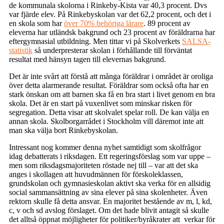
de kommunala skolorna i Rinkeby-Kista var 40,3 procent. Dvs
var fjärde elev. På Rinkebyskolan var det 62,2 procent, och det i
en skola som har
över 70% behöriga lärare
. 89 procent av
eleverna har utländsk bakgrund och 23 procent av föräldrarna har
eftergymnasial utbildning. Men tittar vi på Skolverkets
SALSA-
statistik
så underpresterar skolan i förhållande till förväntat
resultat med hänsyn tagen till elevernas bakgrund.
Det är inte svårt att förstå att många föräldrar i området är oroliga
över detta alarmerande resultat. Föräldrar som också ofta har en
stark önskan om att barnen ska få en bra start i livet genom en bra
skola. Det är en start på vuxenlivet som minskar risken för
segregation. Detta visar att skolvalet spelar roll. De kan välja en
annan skola. Skolborgarrådet i Stockholm vill däremot inte att
man ska välja bort Rinkebyskolan.
Intressant nog kommer denna nyhet samtidigt som skolfrågor
idag debatterats i riksdagen. Ett regeringsförslag som var uppe –
men som riksdagsmajoriteten röstade nej till – var att det ska
anges i skollagen att huvudmännen för förskoleklassen,
grundskolan och gymnasieskolan aktivt ska verka för en allsidig
social sammansättning av sina elever på sina skolenheter. Även
rektorn skulle få detta ansvar. En majoritet bestående av m, l, kd,
c, v och sd avslog förslaget. Om det hade blivit antagit så skulle
det alltså öppnat möjligheter för politiker/byråkrater att verkar för