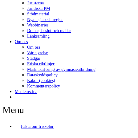
Juristerna
Juridiska PM
Stödmaterial
Nya lagar och regler
Webbinarier
Domar, beslut och mallar
Länksamling
Om oss
Om oss
Vår styrelse
Stadgar
Etiska riktlinjer
Marknadsföring av gymnasieutbildning
Dataskyddspolicy
Kakor (cookies)
Kommentarspolicy
Medlemssida
Menu
Fakta om friskolor